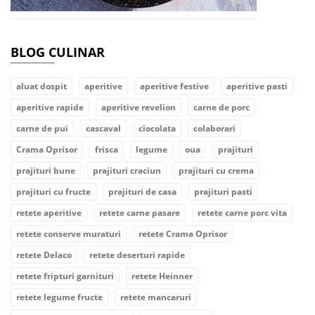
BLOG CULINAR
aluat dospit
aperitive
aperitive festive
aperitive pasti
aperitive rapide
aperitive revelion
carne de porc
carne de pui
cascaval
ciocolata
colaborari
Crama Oprisor
frisca
legume
oua
prajituri
prajituri bune
prajituri craciun
prajituri cu crema
prajituri cu fructe
prajituri de casa
prajituri pasti
retete aperitive
retete carne pasare
retete carne porc vita
retete conserve muraturi
retete Crama Oprisor
retete Delaco
retete deserturi rapide
retete fripturi garnituri
retete Heinner
retete legume fructe
retete mancaruri