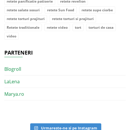
retete panificatie patiserie
retete revelion
retete salate sosuri
retete Sun Food
retete supe ciorbe
retete torturi prajituri
retete torturi si prajituri
Retete traditionale
retete video
tort
torturi de casa
video
PARTENERI
Blogroll
LaLena
Marya.ro
Urmareste-ne si pe Instagram