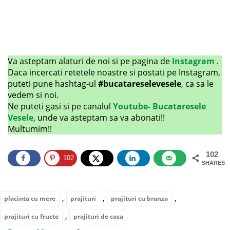
Va asteptam alaturi de noi si pe pagina de
Instagram
.
Daca incercati retetele noastre si postati pe Instagram,
puteti pune hashtag-ul
#bucatareselevesele
, ca sa le
vedem si noi.
Ne puteti gasi si pe canalul
Youtube- Bucataresele
Vesele
, unde va asteptam sa va abonati!!
Multumim!!
102
102
SHARES
,
,
,
placinta cu mere
prajituri
prajituri cu branza
,
prajituri cu fructe
prajituri de casa