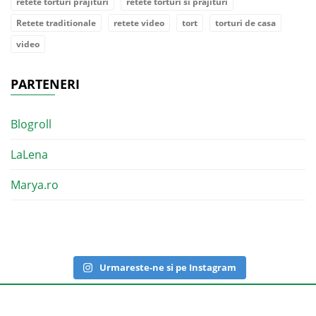
retete torturi prajituri
retete torturi si prajituri
Retete traditionale
retete video
tort
torturi de casa
video
PARTENERI
Blogroll
LaLena
Marya.ro
Urmareste-ne si pe Instagram