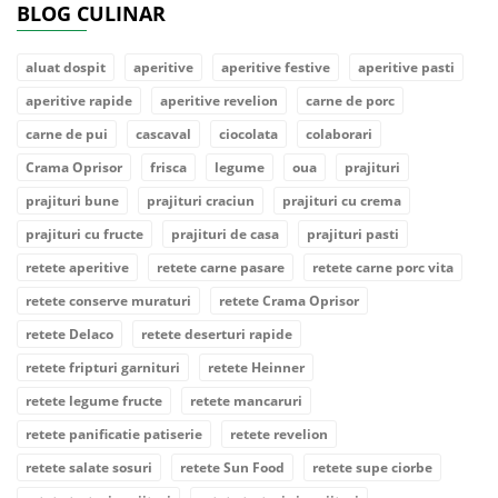
BLOG CULINAR
aluat dospit
aperitive
aperitive festive
aperitive pasti
aperitive rapide
aperitive revelion
carne de porc
carne de pui
cascaval
ciocolata
colaborari
Crama Oprisor
frisca
legume
oua
prajituri
prajituri bune
prajituri craciun
prajituri cu crema
prajituri cu fructe
prajituri de casa
prajituri pasti
retete aperitive
retete carne pasare
retete carne porc vita
retete conserve muraturi
retete Crama Oprisor
retete Delaco
retete deserturi rapide
retete fripturi garnituri
retete Heinner
retete legume fructe
retete mancaruri
retete panificatie patiserie
retete revelion
retete salate sosuri
retete Sun Food
retete supe ciorbe