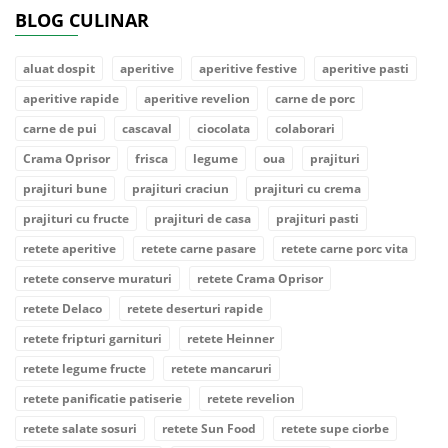
BLOG CULINAR
aluat dospit
aperitive
aperitive festive
aperitive pasti
aperitive rapide
aperitive revelion
carne de porc
carne de pui
cascaval
ciocolata
colaborari
Crama Oprisor
frisca
legume
oua
prajituri
prajituri bune
prajituri craciun
prajituri cu crema
prajituri cu fructe
prajituri de casa
prajituri pasti
retete aperitive
retete carne pasare
retete carne porc vita
retete conserve muraturi
retete Crama Oprisor
retete Delaco
retete deserturi rapide
retete fripturi garnituri
retete Heinner
retete legume fructe
retete mancaruri
retete panificatie patiserie
retete revelion
retete salate sosuri
retete Sun Food
retete supe ciorbe