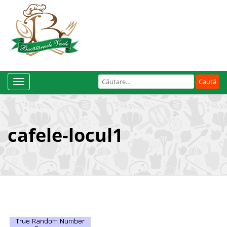
Caută
Toggle
după:
Navigation
cafele-locul1