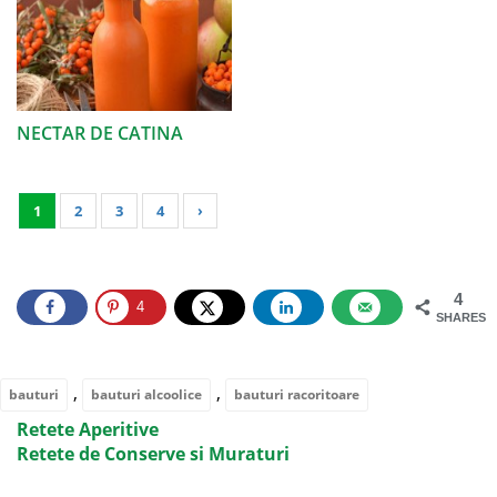
NECTAR DE CATINA
1
2
3
4
›
4
4
SHARES
,
,
bauturi
bauturi alcoolice
bauturi racoritoare
Retete Aperitive
Retete de Conserve si Muraturi