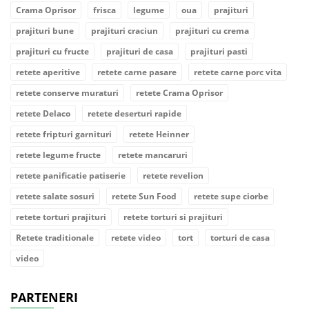
Crama Oprisor
frisca
legume
oua
prajituri
prajituri bune
prajituri craciun
prajituri cu crema
prajituri cu fructe
prajituri de casa
prajituri pasti
retete aperitive
retete carne pasare
retete carne porc vita
retete conserve muraturi
retete Crama Oprisor
retete Delaco
retete deserturi rapide
retete fripturi garnituri
retete Heinner
retete legume fructe
retete mancaruri
retete panificatie patiserie
retete revelion
retete salate sosuri
retete Sun Food
retete supe ciorbe
retete torturi prajituri
retete torturi si prajituri
Retete traditionale
retete video
tort
torturi de casa
video
PARTENERI