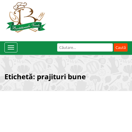
Caută
Toggle
după:
Navigation
Etichetă:
prajituri bune