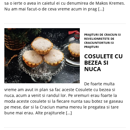
sa o ierte o avea in caietul ei cu denumirea de Makos Kremes.
Nu am mai facut-o de ceva vreme acum in prag […]
PRAJITURI DE CRACIUN SI
REVELION
RETETE DE
CRACIUN
TORTURI SI
PRAJITURI
COSULETE CU
BEZEA SI
NUCA
De foarte multa
vreme am avut in plan sa fac aceste Cosulete cu bezea si
nuca, acum a venit si randul lor. Pe vremuri erau foarte la
moda aceste cosulete si la fiecare nunta sau botez se gaseau
pe mese, dar si la Craciun mama mereu le pregatea si tare
bune mai erau. Alte prajiturele […]