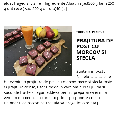
aluat fraged si visine – Ingrediente Aluat fraged560 g faina250
g unt rece ( sau 200 g untura)40 […]
TORTURI SI PRAJITURI
PRAJITURA DE
POST CU
MORCOV SI
SFECLA
Suntem in postul
Pastelui asa ca este
binevenita o prajitura de post cu morcov, mere si sfecla rosie.
O prajitura densa, usor umeda in care am pus si pulpa si
sucul de fructe si legume.Ideea pentru prepararea ei mi-a
venit in momentul in care am primit propunerea de la
Heinner Electrocasnice.Trebuia sa pregatim o reteta […]