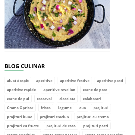
BLOG CULINAR
aluat dospit
aperitive
aperitive festive
aperitive pasti
aperitive rapide
aperitive revelion
carne de porc
carne de pui
cascaval
ciocolata
colaborari
Crama Oprisor
frisca
legume
oua
prajituri
prajituri bune
prajituri craciun
prajituri cu crema
prajituri cu fructe
prajituri de casa
prajituri pasti
retete aperitive
retete carne pasare
retete carne porc vita