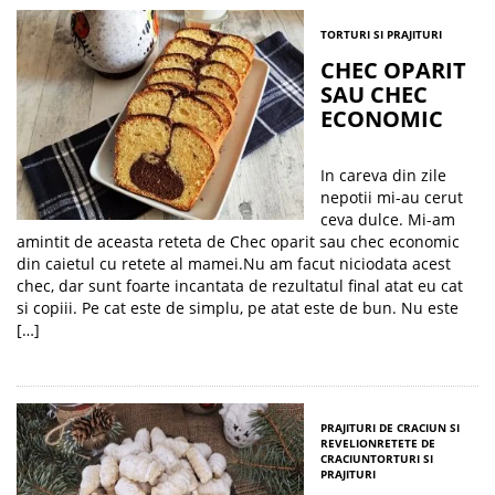
TORTURI SI PRAJITURI
CHEC OPARIT
SAU CHEC
ECONOMIC
In careva din zile
nepotii mi-au cerut
ceva dulce. Mi-am
amintit de aceasta reteta de Chec oparit sau chec economic
din caietul cu retete al mamei.Nu am facut niciodata acest
chec, dar sunt foarte incantata de rezultatul final atat eu cat
si copiii. Pe cat este de simplu, pe atat este de bun. Nu este
[…]
PRAJITURI DE CRACIUN SI
REVELION
RETETE DE
CRACIUN
TORTURI SI
PRAJITURI