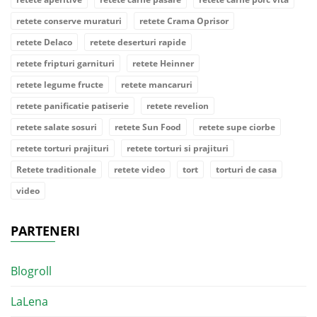
retete conserve muraturi
retete Crama Oprisor
retete Delaco
retete deserturi rapide
retete fripturi garnituri
retete Heinner
retete legume fructe
retete mancaruri
retete panificatie patiserie
retete revelion
retete salate sosuri
retete Sun Food
retete supe ciorbe
retete torturi prajituri
retete torturi si prajituri
Retete traditionale
retete video
tort
torturi de casa
video
PARTENERI
Blogroll
LaLena