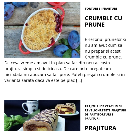
TORTURI SI PRAJITURI
CRUMBLE CU
PRUNE
E sezonul prunelor si
nu am avut cum sa
nu prepar si acest
Crumble cu prune.
De ceva vreme am avut in plan sa fac din nou aceasta
prajitura simpla si delicioasa. De care ori o pregateam
niciodata nu apucam sa fac poze. Puteti pregati crumble si in
varianta sarata daca va este pe plac […]
PRAJITURI DE CRACIUN SI
REVELION
RETETE PRAJITURI
DE PASTI
TORTURI SI
PRAJITURI
PRAJITURA