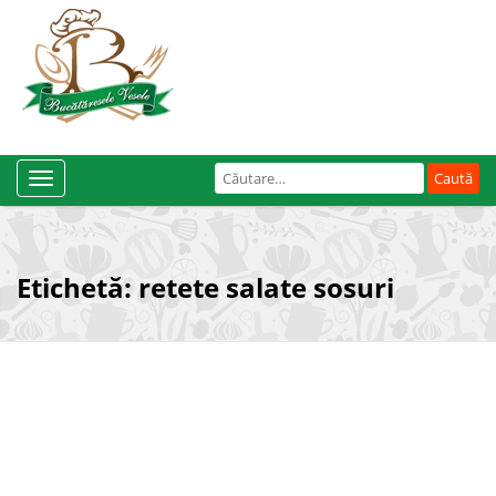
Caută
Toggle
după:
Navigation
Etichetă:
retete salate sosuri