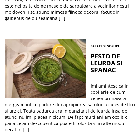
este nelipsita de pe mesele de sarbatoare a vecinilor nostri
moldoveni.I se spune mimoza fiindca decorul facut din
galbenus de ou seamana […]
SALATE SI SOSURI
PESTO DE
LEURDA SI
SPANAC
Imi amintesc ca in
copilarie de cum
venea primavara
mergeam intr-o padure din apropierea satului la cules de flori
si urzici. Toata padurea era impanzita si de leurda insa pe
atunci nu imi placea nicicum. De fapt multi ani am ocolit-o
pana ce am descoperit ca poate fi folosita si in alte moduri
decat in […]