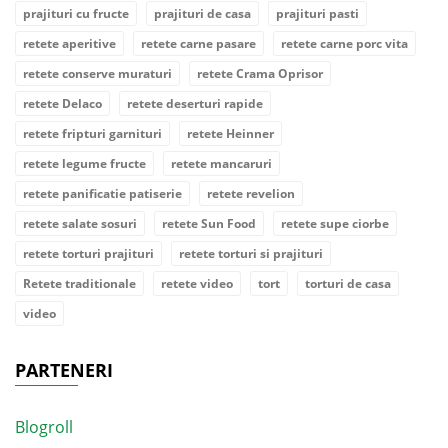
prajituri cu fructe
prajituri de casa
prajituri pasti
retete aperitive
retete carne pasare
retete carne porc vita
retete conserve muraturi
retete Crama Oprisor
retete Delaco
retete deserturi rapide
retete fripturi garnituri
retete Heinner
retete legume fructe
retete mancaruri
retete panificatie patiserie
retete revelion
retete salate sosuri
retete Sun Food
retete supe ciorbe
retete torturi prajituri
retete torturi si prajituri
Retete traditionale
retete video
tort
torturi de casa
video
PARTENERI
Blogroll