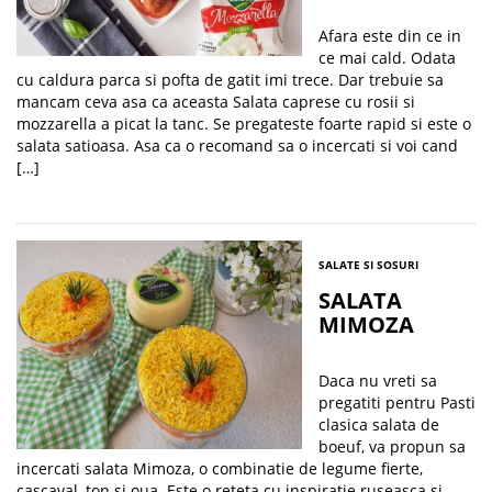
Afara este din ce in
ce mai cald. Odata
cu caldura parca si pofta de gatit imi trece. Dar trebuie sa
mancam ceva asa ca aceasta Salata caprese cu rosii si
mozzarella a picat la tanc. Se pregateste foarte rapid si este o
salata satioasa. Asa ca o recomand sa o incercati si voi cand
[…]
SALATE SI SOSURI
SALATA
MIMOZA
Daca nu vreti sa
pregatiti pentru Pasti
clasica salata de
boeuf, va propun sa
incercati salata Mimoza, o combinatie de legume fierte,
cascaval, ton si oua. Este o reteta cu inspiratie ruseasca si