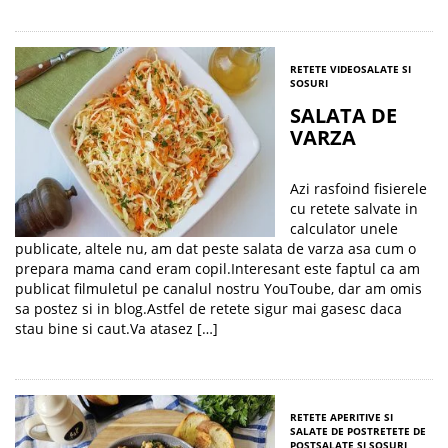
RETETE VIDEO
SALATE SI
SOSURI
SALATA DE
VARZA
Azi rasfoind fisierele
cu retete salvate in
calculator unele
publicate, altele nu, am dat peste salata de varza asa cum o
prepara mama cand eram copil.Interesant este faptul ca am
publicat filmuletul pe canalul nostru YouToube, dar am omis
sa postez si in blog.Astfel de retete sigur mai gasesc daca
stau bine si caut.Va atasez […]
RETETE APERITIVE SI
SALATE DE POST
RETETE DE
POST
SALATE SI SOSURI