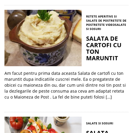
RETETE APERITIVE SI
SALATE DE POST
RETETE DE
POST
RETETE VIDEO
SALATE
SI SOSURI
SALATA DE
CARTOFI CU
TON
MARUNTIT
Am facut pentru prima data aceasta Salata de cartofi cu ton
maruntit dupa indicatiile cuscrei mele. Ea o pregateste de
obicei cu maioneza din ou, dar cum unii dintre noi tin post si
la dezlegarile de peste consuma asa ceva am adaptat reteta
cu o Maioneza de Post . La fel de bine puteti folosi […]
SALATE SI SOSURI
SALATA