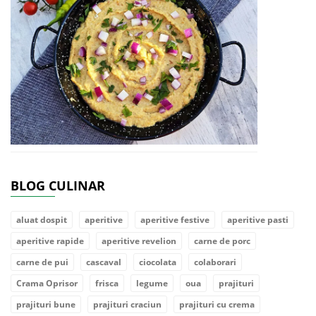
BLOG CULINAR
aluat dospit
aperitive
aperitive festive
aperitive pasti
aperitive rapide
aperitive revelion
carne de porc
carne de pui
cascaval
ciocolata
colaborari
Crama Oprisor
frisca
legume
oua
prajituri
prajituri bune
prajituri craciun
prajituri cu crema