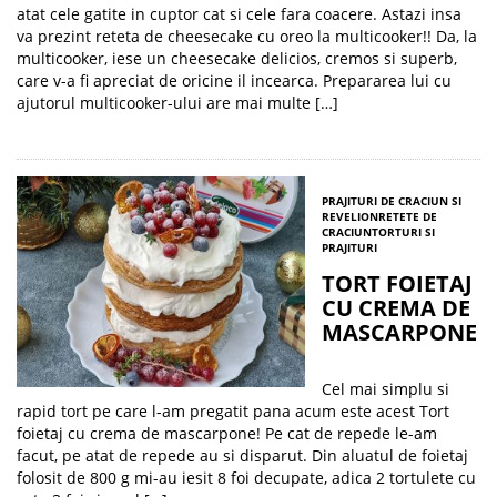
atat cele gatite in cuptor cat si cele fara coacere. Astazi insa
va prezint reteta de cheesecake cu oreo la multicooker!! Da, la
multicooker, iese un cheesecake delicios, cremos si superb,
care v-a fi apreciat de oricine il incearca. Prepararea lui cu
ajutorul multicooker-ului are mai multe […]
PRAJITURI DE CRACIUN SI
REVELION
RETETE DE
CRACIUN
TORTURI SI
PRAJITURI
TORT FOIETAJ
CU CREMA DE
MASCARPONE
Cel mai simplu si
rapid tort pe care l-am pregatit pana acum este acest Tort
foietaj cu crema de mascarpone! Pe cat de repede le-am
facut, pe atat de repede au si disparut. Din aluatul de foietaj
folosit de 800 g mi-au iesit 8 foi decupate, adica 2 tortulete cu