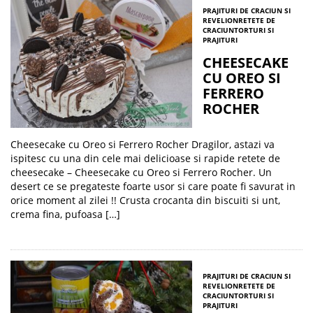
PRAJITURI DE CRACIUN SI
REVELION
RETETE DE
CRACIUN
TORTURI SI
PRAJITURI
CHEESECAKE
CU OREO SI
FERRERO
ROCHER
Cheesecake cu Oreo si Ferrero Rocher Dragilor, astazi va
ispitesc cu una din cele mai delicioase si rapide retete de
cheesecake – Cheesecake cu Oreo si Ferrero Rocher. Un
desert ce se pregateste foarte usor si care poate fi savurat in
orice moment al zilei !! Crusta crocanta din biscuiti si unt,
crema fina, pufoasa […]
PRAJITURI DE CRACIUN SI
REVELION
RETETE DE
CRACIUN
TORTURI SI
PRAJITURI