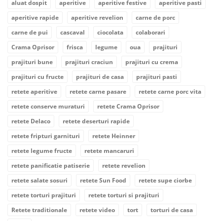
aluat dospit
aperitive
aperitive festive
aperitive pasti
aperitive rapide
aperitive revelion
carne de porc
carne de pui
cascaval
ciocolata
colaborari
Crama Oprisor
frisca
legume
oua
prajituri
prajituri bune
prajituri craciun
prajituri cu crema
prajituri cu fructe
prajituri de casa
prajituri pasti
retete aperitive
retete carne pasare
retete carne porc vita
retete conserve muraturi
retete Crama Oprisor
retete Delaco
retete deserturi rapide
retete fripturi garnituri
retete Heinner
retete legume fructe
retete mancaruri
retete panificatie patiserie
retete revelion
retete salate sosuri
retete Sun Food
retete supe ciorbe
retete torturi prajituri
retete torturi si prajituri
Retete traditionale
retete video
tort
torturi de casa