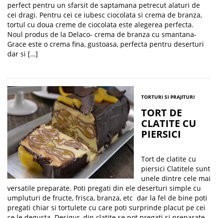
perfect pentru un sfarsit de saptamana petrecut alaturi de
cei dragi. Pentru cei ce iubesc ciocolata si crema de branza,
tortul cu doua creme de ciocolata este alegerea perfecta.
Noul produs de la Delaco- crema de branza cu smantana-
Grace este o crema fina, gustoasa, perfecta pentru deserturi
dar si […]
TORTURI SI PRAJITURI
TORT DE
CLATITE CU
PIERSICI
Tort de clatite cu
piersici Clatitele sunt
unele dintre cele mai
versatile preparate. Poti pregati din ele deserturi simple cu
umpluturi de fructe, frisca, branza, etc dar la fel de bine poti
pregati chiar si tortulete cu care poti surprinde placut pe cei
ce le degusta. Desigur, din clatite se pot pregati si preparate