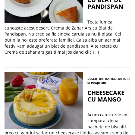
PANDISPAN
Toata lumea
cunoaste acest desert, Crema de Zahar Ars cu Blat de
Pandispan. Nu cred sa fie cineva caruia sa nu ii placa. Cel
putin la noi este preferata familiei. Ca sa aiba un aer mai
festiv i-am adaugat un blat de pandispan. Alte retete cu
Crema de zahar ars gasiti mai jos dand clic […]
DESERTURI RAPIDE
TORTURI
SI PRAJITURI
CHEESECAKE
CU MANGO
Acum cateva zile am
cumparat doua
pachete de biscuiti
oreo cu gandul sa fac un cheesecake fiindca aveam crema de