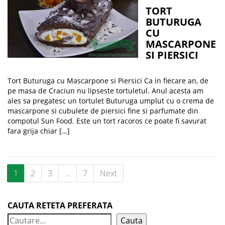
TORT
BUTURUGA
CU
MASCARPONE
SI PIERSICI
Tort Buturuga cu Mascarpone si Piersici Ca in fiecare an, de
pe masa de Craciun nu lipseste tortuletul. Anul acesta am
ales sa pregatesc un tortulet Buturuga umplut cu o crema de
mascarpone si cubulete de piersici fine si parfumate din
compotul Sun Food. Este un tort racoros ce poate fi savurat
fara grija chiar […]
1
2
3
…
7
Next
CAUTA RETETA PREFERATA
Cauta