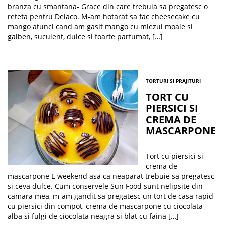
branza cu smantana- Grace din care trebuia sa pregatesc o
reteta pentru Delaco. M-am hotarat sa fac cheesecake cu
mango atunci cand am gasit mango cu miezul moale si
galben, suculent, dulce si foarte parfumat, […]
TORTURI SI PRAJITURI
TORT CU
PIERSICI SI
CREMA DE
MASCARPONE
Tort cu piersici si
crema de
mascarpone E weekend asa ca neaparat trebuie sa pregatesc
si ceva dulce. Cum conservele Sun Food sunt nelipsite din
camara mea, m-am gandit sa pregatesc un tort de casa rapid
cu piersici din compot, crema de mascarpone cu ciocolata
alba si fulgi de ciocolata neagra si blat cu faina […]