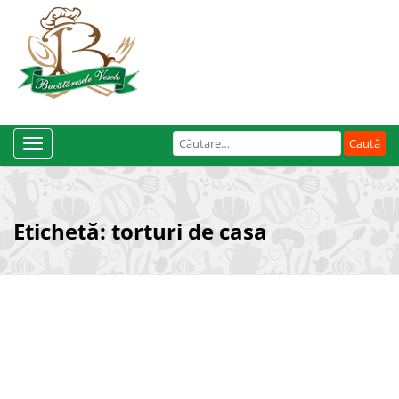
Caută
Toggle
după:
Navigation
Etichetă:
torturi de casa