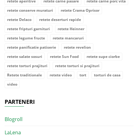
retete aperitive
retete carne pasare
retete carne porc vita
retete conserve muraturi
retete Crama Oprisor
retete Delaco
retete deserturi rapide
retete fripturi garnituri
retete Heinner
retete legume fructe
retete mancaruri
retete panificatie patiserie
retete revelion
retete salate sosuri
retete Sun Food
retete supe ciorbe
retete torturi prajituri
retete torturi si prajituri
Retete traditionale
retete video
tort
torturi de casa
video
PARTENERI
Blogroll
LaLena