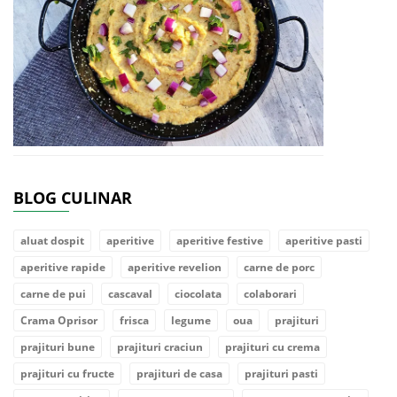
BLOG CULINAR
aluat dospit
aperitive
aperitive festive
aperitive pasti
aperitive rapide
aperitive revelion
carne de porc
carne de pui
cascaval
ciocolata
colaborari
Crama Oprisor
frisca
legume
oua
prajituri
prajituri bune
prajituri craciun
prajituri cu crema
prajituri cu fructe
prajituri de casa
prajituri pasti