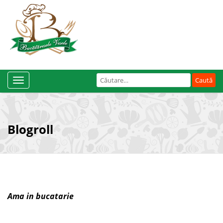
Caută
Toggle
după:
Navigation
Blogroll
Ama in bucatarie