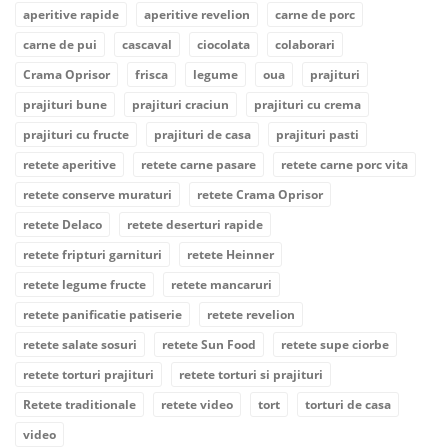
aperitive rapide
aperitive revelion
carne de porc
carne de pui
cascaval
ciocolata
colaborari
Crama Oprisor
frisca
legume
oua
prajituri
prajituri bune
prajituri craciun
prajituri cu crema
prajituri cu fructe
prajituri de casa
prajituri pasti
retete aperitive
retete carne pasare
retete carne porc vita
retete conserve muraturi
retete Crama Oprisor
retete Delaco
retete deserturi rapide
retete fripturi garnituri
retete Heinner
retete legume fructe
retete mancaruri
retete panificatie patiserie
retete revelion
retete salate sosuri
retete Sun Food
retete supe ciorbe
retete torturi prajituri
retete torturi si prajituri
Retete traditionale
retete video
tort
torturi de casa
video