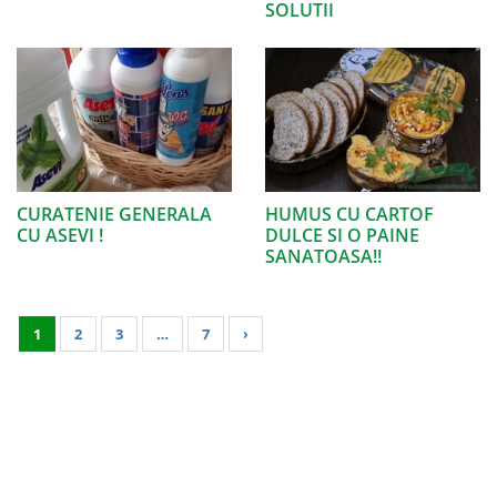
SOLUTII
CURATENIE GENERALA
HUMUS CU CARTOF
CU ASEVI !
DULCE SI O PAINE
SANATOASA!!
1
2
3
…
7
›