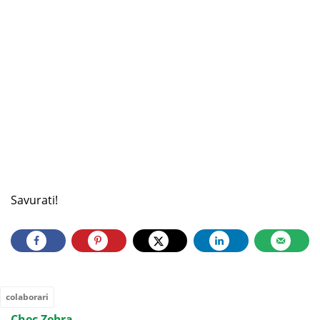
Savurati!
colaborari
Chec Zebra