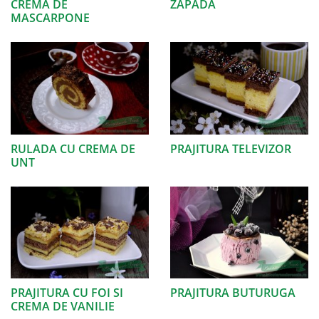
CREMA DE
ZAPADA
MASCARPONE
RULADA CU CREMA DE
PRAJITURA TELEVIZOR
UNT
PRAJITURA CU FOI SI
PRAJITURA BUTURUGA
CREMA DE VANILIE