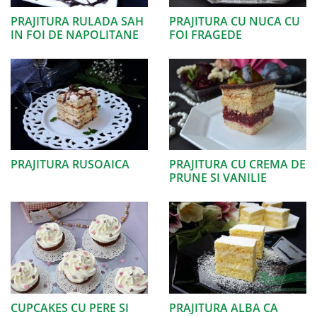
PRAJITURA RULADA SAH
PRAJITURA CU NUCA CU
IN FOI DE NAPOLITANE
FOI FRAGEDE
PRAJITURA RUSOAICA
PRAJITURA CU CREMA DE
PRUNE SI VANILIE
CUPCAKES CU PERE SI
PRAJITURA ALBA CA