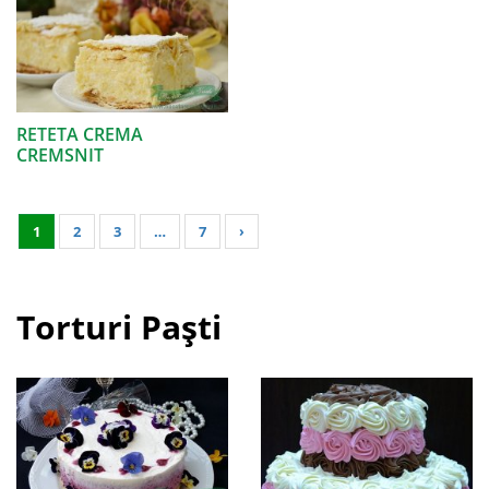
RETETA CREMA
CREMSNIT
1
2
3
…
7
›
Torturi Paști