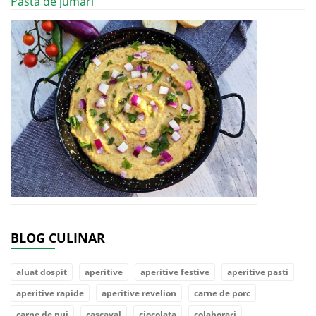
Pasta de jumari
BLOG CULINAR
aluat dospit
aperitive
aperitive festive
aperitive pasti
aperitive rapide
aperitive revelion
carne de porc
carne de pui
cascaval
ciocolata
colaborari