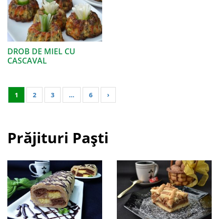
DROB DE MIEL CU
CASCAVAL
1
2
3
…
6
›
Prăjituri Paști