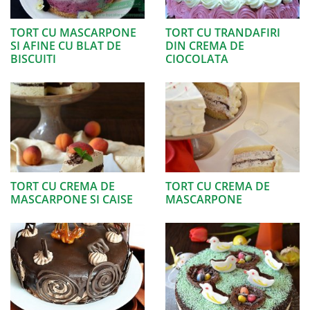
TORT CU MASCARPONE
TORT CU TRANDAFIRI
SI AFINE CU BLAT DE
DIN CREMA DE
BISCUITI
CIOCOLATA
TORT CU CREMA DE
TORT CU CREMA DE
MASCARPONE SI CAISE
MASCARPONE