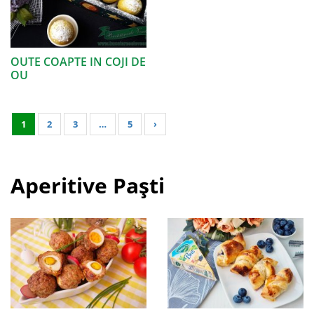
OUTE COAPTE IN COJI DE
OU
1
2
3
…
5
›
Aperitive Paști