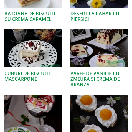
BATOANE DE BISCUITI
DESERT LA PAHAR CU
CU CREMA CARAMEL
PIERSICI
CUBURI DE BISCUITI CU
PARFE DE VANILIE CU
MASCARPONE
ZMEURA SI CREMA DE
BRANZA