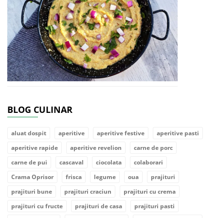
BLOG CULINAR
aluat dospit
aperitive
aperitive festive
aperitive pasti
aperitive rapide
aperitive revelion
carne de porc
carne de pui
cascaval
ciocolata
colaborari
Crama Oprisor
frisca
legume
oua
prajituri
prajituri bune
prajituri craciun
prajituri cu crema
prajituri cu fructe
prajituri de casa
prajituri pasti