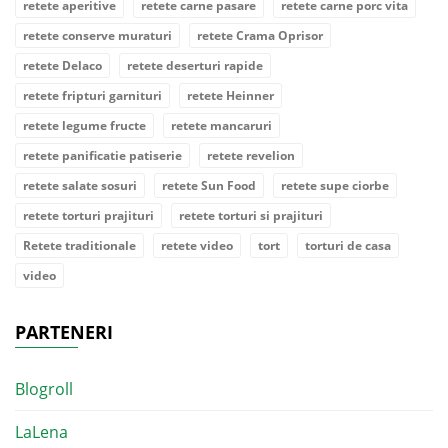
retete aperitive
retete carne pasare
retete carne porc vita
retete conserve muraturi
retete Crama Oprisor
retete Delaco
retete deserturi rapide
retete fripturi garnituri
retete Heinner
retete legume fructe
retete mancaruri
retete panificatie patiserie
retete revelion
retete salate sosuri
retete Sun Food
retete supe ciorbe
retete torturi prajituri
retete torturi si prajituri
Retete traditionale
retete video
tort
torturi de casa
video
PARTENERI
Blogroll
LaLena