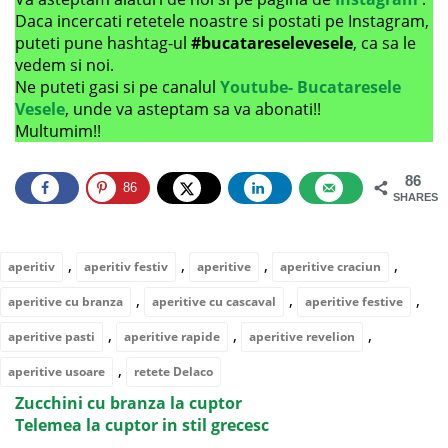
Daca incercati retetele noastre si postati pe Instagram,
puteti pune hashtag-ul
#bucatareselevesele
, ca sa le
vedem si noi.
Ne puteti gasi si pe canalul
Youtube- Bucataresele
Vesele
, unde va asteptam sa va abonati!!
Multumim!!
86
86
SHARES
,
,
,
,
aperitiv
aperitiv festiv
aperitive
aperitive craciun
,
,
,
aperitive cu branza
aperitive cu cascaval
aperitive festive
,
,
,
aperitive pasti
aperitive rapide
aperitive revelion
,
aperitive usoare
retete Delaco
Zucchini cu branza la cuptor
Telemea la cuptor in stil grecesc