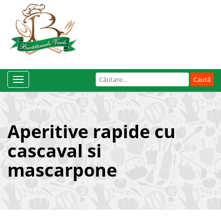
Caută
Toggle
după:
Navigation
Aperitive rapide cu
cascaval si
mascarpone