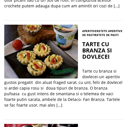
usor picant sau cu un Sos de rosii. In compozitia acestor
crochete putem adauga dupa cum am amintit ori cozi de […]
APERITIVE
RETETE APERITIVE
DE PASTI
RETETE DE PASTI
TARTE CU
BRANZA SI
DOVLECEI
Tarte cu branza si
dovlecei-un aperitiv
gustos pregatit din aluat fraged sarat, cu unt, felii de dovlecel
si ardei capia rosu si doua tipuri de branza. O branza
pufoasa cu gust intens de smantana si o telemea de vaci
foarte putin sarata, ambele de la Delaco- Fan Branza. Tartele
se fac foarte usor, mai ales […]