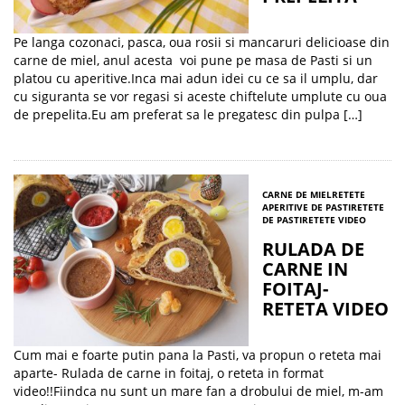
Pe langa cozonaci, pasca, oua rosii si mancaruri delicioase din
carne de miel, anul acesta voi pune pe masa de Pasti si un
platou cu aperitive.Inca mai adun idei cu ce sa il umplu, dar
cu siguranta se vor regasi si aceste chiftelute umplute cu oua
de prepelita.Eu am preferat sa le pregatesc din pulpa […]
CARNE DE MIEL
RETETE
APERITIVE DE PASTI
RETETE
DE PASTI
RETETE VIDEO
RULADA DE
CARNE IN
FOITAJ-
RETETA VIDEO
Cum mai e foarte putin pana la Pasti, va propun o reteta mai
aparte- Rulada de carne in foitaj, o reteta in format
video!!Fiindca nu sunt un mare fan a drobului de miel, m-am