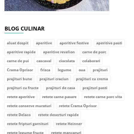
BLOG CULINAR
aluat dospit
aperitive
aperitive festive
aperitive pasti
aperitive rapide
aperitive revelion
carne de porc
carne de pui
cascaval
ciocolata
colaborari
Crama Oprisor
frisca
legume
oua
prajituri
prajituri bune
prajituri craciun
prajituri cu crema
prajituri cu fructe
prajituri de casa
prajituri pasti
retete aperitive
retete carne pasare
retete carne porc vita
retete conserve muraturi
retete Crama Oprisor
retete Delaco
retete deserturi rapide
retete fripturi garnituri
retete Heinner
retete legume fructe
retete mancaruri