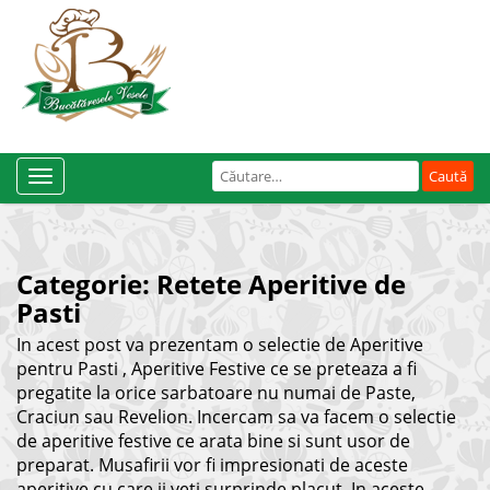
Caută
Toggle
după:
Navigation
Categorie:
Retete Aperitive de
Pasti
In acest post va prezentam o selectie de Aperitive
pentru Pasti , Aperitive Festive ce se preteaza a fi
pregatite la orice sarbatoare nu numai de Paste,
Craciun sau Revelion. Incercam sa va facem o selectie
de aperitive festive ce arata bine si sunt usor de
preparat. Musafirii vor fi impresionati de aceste
aperitive cu care ii veti surprinde placut. In aceste