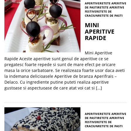
APERITIVE
RETETE APERITIVE
DE PASTI
RETETE APERITIVE
FESTIVE
RETETE DE
CRACIUN
RETETE DE PASTI
MINI
APERITIVE
RAPIDE
Mini Aperitive
Rapide Aceste aperitive sunt genul de aperitive ce se
pregatesc foarte repede si sunt de mare efect pe oricare
masa la orice sarbatoare. Se realizeaza foarte usor daca aveti
la indemana delicioasele Aperitive de branza Aperifrais –
Delaco. Cu ingrediente putine puteti realiza aperitive
gustoase si aspectuoase de care atat voi cat si […]
APERITIVE
RETETE APERITIVE
DE PASTI
RETETE APERITIVE
FESTIVE
RETETE DE
CRACIUN
RETETE DE PASTI