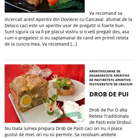
Va recomand sa
incercati acest Aperitiv din Dovlecei cu Cascaval afumat de la
Delaco caci este un aperitiv usor de pregatit si foarte bun.
Sunt sigura ca va fi pe placul vostru si o veti pregati des, asa
cum o pregatesc si eu saptamanal de cand am primit reteta
de la cuscra mea. Va recomand […]
APERITIVE
CARNE DE
PASARE
RETETE APERITIVE
DE PASTI
RETETE APERITIVE
FESTIVE
RETETE DE CRACIUN
DROB DE PUI
Drob de Pui O alta
Reteta Traditionala
de Pasti este Drobul.
Nu toata lumea prepara Drob de Pasti caci ori nu ii place
gustul de miel, ori nu isi permite. Sa rezolvam ambele