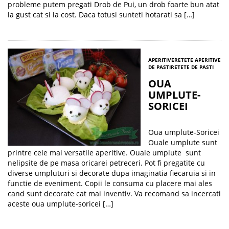
probleme putem pregati Drob de Pui, un drob foarte bun atat
la gust cat si la cost. Daca totusi sunteti hotarati sa […]
APERITIVE
RETETE APERITIVE
DE PASTI
RETETE DE PASTI
OUA
UMPLUTE-
SORICEI
Oua umplute-Soricei
Ouale umplute sunt
printre cele mai versatile aperitive. Ouale umplute sunt
nelipsite de pe masa oricarei petreceri. Pot fi pregatite cu
diverse umpluturi si decorate dupa imaginatia fiecaruia si in
functie de eveniment. Copii le consuma cu placere mai ales
cand sunt decorate cat mai inventiv. Va recomand sa incercati
aceste oua umplute-soricei […]