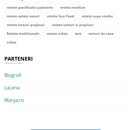
retete panificatie patiserie
retete revelion
retete salate sosuri
retete Sun Food
retete supe ciorbe
retete torturi prajituri
retete torturi si prajituri
Retete traditionale
retete video
tort
torturi de casa
video
PARTENERI
Blogroll
LaLena
Marya.ro