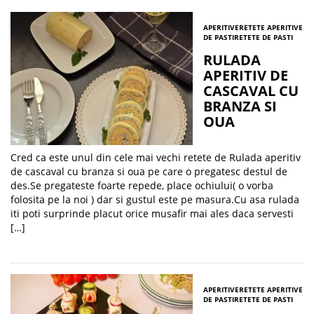
APERITIVE
RETETE APERITIVE
DE PASTI
RETETE DE PASTI
RULADA
APERITIV DE
CASCAVAL CU
BRANZA SI
OUA
Cred ca este unul din cele mai vechi retete de Rulada aperitiv
de cascaval cu branza si oua pe care o pregatesc destul de
des.Se pregateste foarte repede, place ochiului( o vorba
folosita pe la noi ) dar si gustul este pe masura.Cu asa rulada
iti poti surprinde placut orice musafir mai ales daca servesti
[…]
APERITIVE
RETETE APERITIVE
DE PASTI
RETETE DE PASTI