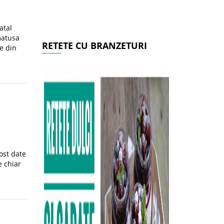
atal
matusa
RETETE CU BRANZETURI
e din
ost date
e chiar