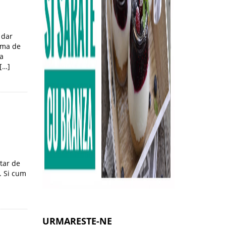
 dar
rema de
ca
 […]
tar de
. Si cum
URMARESTE-NE