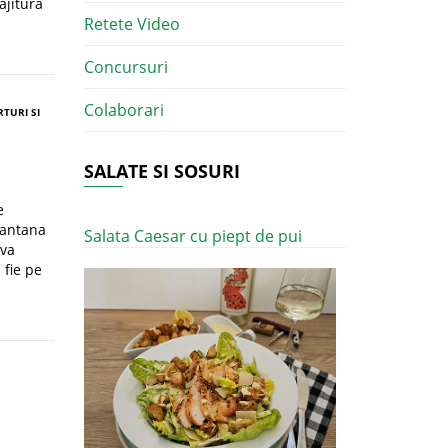
ajitura
Retete Video
Concursuri
Colaborari
RTURI SI
SALATE SI SOSURI
e
mantana
Salata Caesar cu piept de pui
 va
 fie pe