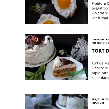
Prajitura 
pregatit-o
v-o arat s
vor fi impr
DESERTURI R
POST
RETETE 
TORT 
Tort de Me
Floriilor 
rapid care 
chiar daca 
PRAJITURI DE
PRAJITURI