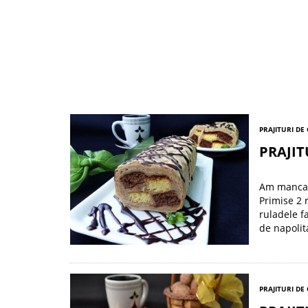
PRAJITURI DE
PRAJIT
Am mancat 
Primise 2 
ruladele f
de napolit
PRAJITURI DE