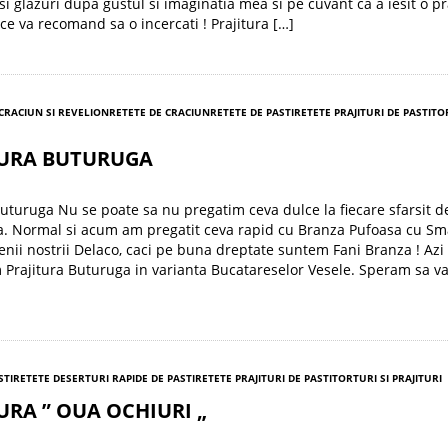
 si glazuri dupa gustul si imaginatia mea si pe cuvant ca a iesit o pr
 ce va recomand sa o incercati ! Prajitura […]
 CRACIUN SI REVELION
RETETE DE CRACIUN
RETETE DE PASTI
RETETE PRAJITURI DE PASTI
TO
TURA BUTURUGA
Buturuga Nu se poate sa nu pregatim ceva dulce la fiecare sfarsit d
. Normal si acum am pregatit ceva rapid cu Branza Pufoasa cu S
tenii nostrii Delaco, caci pe buna dreptate suntem Fani Branza ! Azi
Prajitura Buturuga in varianta Bucatareselor Vesele. Speram sa va
STI
RETETE DESERTURI RAPIDE DE PASTI
RETETE PRAJITURI DE PASTI
TORTURI SI PRAJITURI
URA ” OUA OCHIURI „