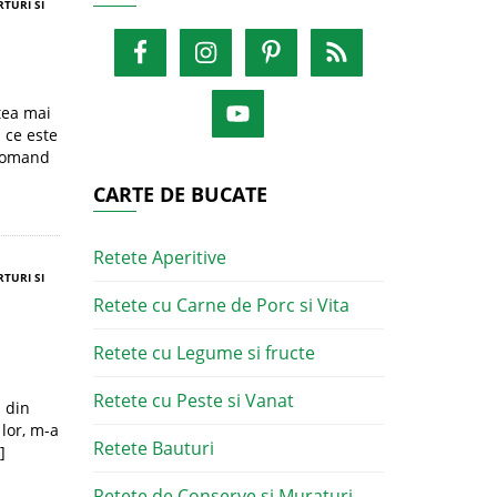
RTURI SI
tea mai
i ce este
ecomand
CARTE DE BUCATE
Retete Aperitive
RTURI SI
Retete cu Carne de Porc si Vita
Retete cu Legume si fructe
Retete cu Peste si Vanat
a din
lor, m-a
Retete Bauturi
]
Retete de Conserve si Muraturi