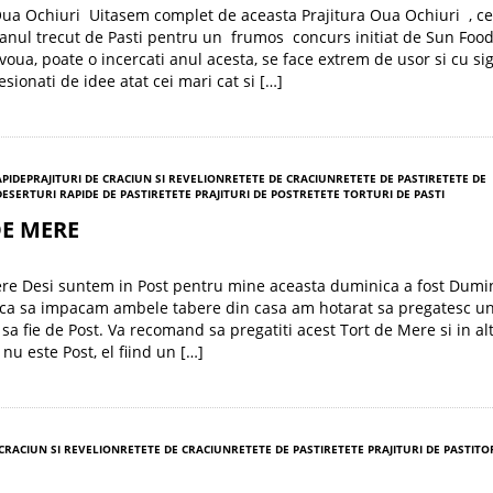
Oua Ochiuri Uitasem complet de aceasta Prajitura Oua Ochiuri , c
 anul trecut de Pasti pentru un frumos concurs initiat de Sun Food
i voua, poate o incercati anul acesta, se face extrem de usor si cu s
esionati de idee atat cei mari cat si […]
APIDE
PRAJITURI DE CRACIUN SI REVELION
RETETE DE CRACIUN
RETETE DE PASTI
RETETE DE
DESERTURI RAPIDE DE PASTI
RETETE PRAJITURI DE POST
RETETE TORTURI DE PASTI
DE MERE
re Desi suntem in Post pentru mine aceasta duminica a fost Dumi
si ca sa impacam ambele tabere din casa am hotarat sa pregatesc u
sa fie de Post. Va recomand sa pregatiti acest Tort de Mere si in alt
nu este Post, el fiind un […]
 CRACIUN SI REVELION
RETETE DE CRACIUN
RETETE DE PASTI
RETETE PRAJITURI DE PASTI
TO