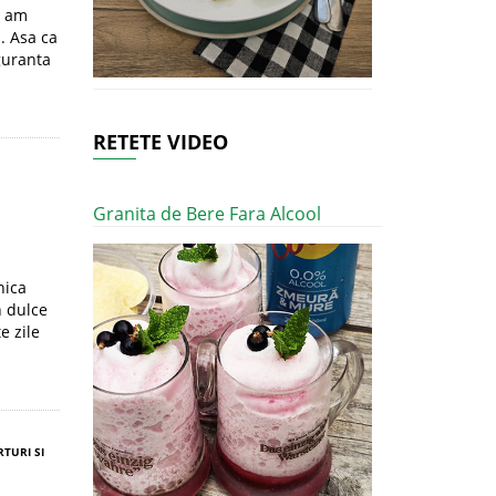
e am
. Asa ca
iguranta
RETETE VIDEO
Granita de Bere Fara Alcool
nica
n dulce
e zile
RTURI SI