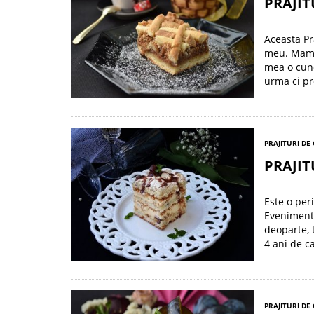
PRAJIT
Aceasta Pr
meu. Mama 
mea o cun
urma ci pr
PRAJITURI DE
PRAJI
Este o per
Evenimente
deoparte, 
4 ani de c
PRAJITURI DE