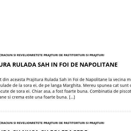
 CRACIUN SI REVELION
RETETE PRAJITURI DE PASTI
TORTURI SI PRAJITURI
URA RULADA SAH IN FOI DE NAPOLITANE
din aceasta Prajitura Rulada Sah in Foi de Napolitane la vecina m
rulade de la sora ei, de pe langa Marghita. Mereu spunea cat sunt
acute de sora ei. Chiar asa, a fost foarte buna. Combinatia de piscot,
ane si crema este una foarte buna. […]
 CRACIUN SI REVELION
RETETE PRAJITURI DE PASTI
TORTURI SI PRAJITURI