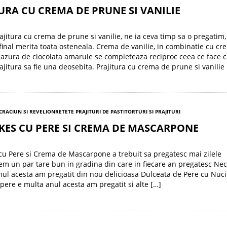
URA CU CREMA DE PRUNE SI VANILIE
ajitura cu crema de prune si vanilie, ne ia ceva timp sa o pregatim,
 final merita toata osteneala. Crema de vanilie, in combinatie cu c
lazura de ciocolata amaruie se completeaza reciproc ceea ce face 
ajitura sa fie una deosebita. Prajitura cu crema de prune si vanilie
 CRACIUN SI REVELION
RETETE PRAJITURI DE PASTI
TORTURI SI PRAJITURI
KES CU PERE SI CREMA DE MASCARPONE
u Pere si Crema de Mascarpone a trebuit sa pregatesc mai zilele
em un par tare bun in gradina din care in fiecare an pregatesc Nec
anul acesta am pregatit din nou delicioasa Dulceata de Pere cu Nuci
 pere e multa anul acesta am pregatit si alte […]