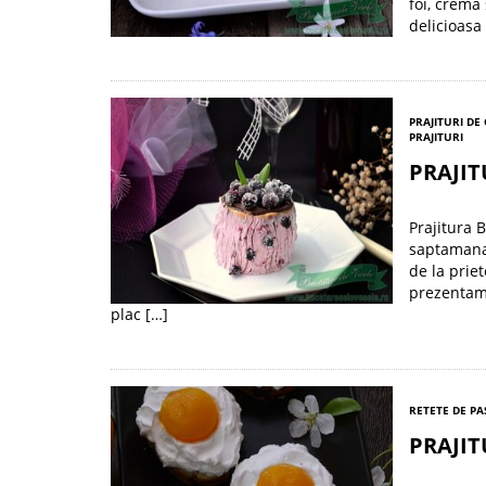
foi, crema
delicioasa
PRAJITURI DE
PRAJITURI
PRAJI
Prajitura 
saptamana
de la prie
prezentam 
plac […]
RETETE DE PA
PRAJIT