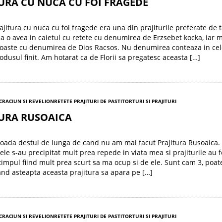
URA CU NUCA CU FOI FRAGEDE
ajitura cu nuca cu foi fragede era una din prajiturile preferate de t
o avea in caietul cu retete cu denumirea de Erzsebet kocka, iar 
oaste cu denumirea de Dios Racsos. Nu denumirea conteaza in cel
odusul finit. Am hotarat ca de Florii sa pregatesc aceasta […]
 CRACIUN SI REVELION
RETETE PRAJITURI DE PASTI
TORTURI SI PRAJITURI
TURA RUSOAICA
ioada destul de lunga de cand nu am mai facut Prajitura Rusoaica.
le s-au precipitat mult prea repede in viata mea si prajiturile au f
timpul fiind mult prea scurt sa ma ocup si de ele. Sunt cam 3, poat
and asteapta aceasta prajitura sa apara pe […]
 CRACIUN SI REVELION
RETETE PRAJITURI DE PASTI
TORTURI SI PRAJITURI