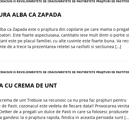
 CRACIUN SI REVELION
RETETE DE CRACIUN
RETETE DE PASTI
RETETE PRAJITURI DE PASTI
TO
URA ALBA CA ZAPADA
Alba ca Zapada este o prajitura din copilarie pe care mama o prega
batori. Este foarte aspectuoasa, cantitativ iese mult dintr-o portie s
ant este pe placul familiei, cu alte cuvinte este foarte buna. Va r
inte de a trece la prezentarea retetei sa rasfoiti si sectiunea […]
 CRACIUN SI REVELION
RETETE DE CRACIUN
RETETE DE PASTI
RETETE PRAJITURI DE PASTI
TO
A CU CREMA DE UNT
crema de unt Trebuie sa recunosc ca nu prea fac prajituri pentru
e de Pasti, cozonacul este vedeta de fiecare data!! Provocarea venit
Oetker de a pregati un dulce de Pasti in care sa folosesc produsele 
a gandesc la o prajitura rapida, fiindca in aceasta perioada sunt […