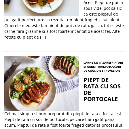
Acest Piept de pui la
sous vide, pot sa zic
ca este pieptul de
pui gatit perfect. Are ca rezultat un piept fraged si suculent.
Ginerele meu este fan piept de pui , de rata, gasca, tot ce este
carne fara grasime si a fost foarte incantat de acest fel. Alte
retete cu piept de […]
CARNE DE PASARE
FRIPTURI
SI GARNITURI
MANCARURI
DE CRACIUN SI REVELION
PIEPT DE
RATA CU SOS
DE
PORTOCALE
Cel mai simplu si bun preparat din piept de rata a fost acest
Piept de rata cu sos de portocale, pe care l-am gatit pana
acum. Pieptul de rata a fost foarte fraged datorita procesului