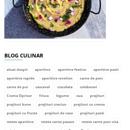
BLOG CULINAR
aluat dospit
aperitive
aperitive festive
aperitive pasti
aperitive rapide
aperitive revelion
carne de porc
carne de pui
cascaval
ciocolata
colaborari
Crama Oprisor
frisca
legume
oua
prajituri
prajituri bune
prajituri craciun
prajituri cu crema
prajituri cu fructe
prajituri de casa
prajituri pasti
retete aperitive
retete carne pasare
retete carne porc vita