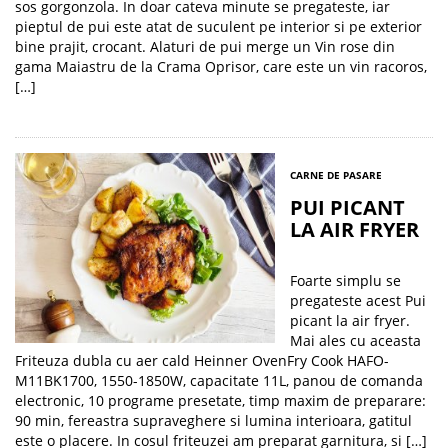
sos gorgonzola. In doar cateva minute se pregateste, iar
pieptul de pui este atat de suculent pe interior si pe exterior
bine prajit, crocant. Alaturi de pui merge un Vin rose din
gama Maiastru de la Crama Oprisor, care este un vin racoros,
[…]
CARNE DE PASARE
PUI PICANT
LA AIR FRYER
Foarte simplu se
pregateste acest Pui
picant la air fryer.
Mai ales cu aceasta
Friteuza dubla cu aer cald Heinner OvenFry Cook HAFO-
M11BK1700, 1550-1850W, capacitate 11L, panou de comanda
electronic, 10 programe presetate, timp maxim de preparare:
90 min, fereastra supraveghere si lumina interioara, gatitul
este o placere. In cosul friteuzei am preparat garnitura, si […]