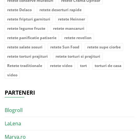
retete conserve muraturi
retete Crama Oprisor
retete Delaco
retete deserturi rapide
retete fripturi garnituri
retete Heinner
retete legume fructe
retete mancaruri
retete panificatie patiserie
retete revelion
retete salate sosuri
retete Sun Food
retete supe ciorbe
retete torturi prajituri
retete torturi si prajituri
Retete traditionale
retete video
tort
torturi de casa
video
PARTENERI
Blogroll
LaLena
Marya.ro