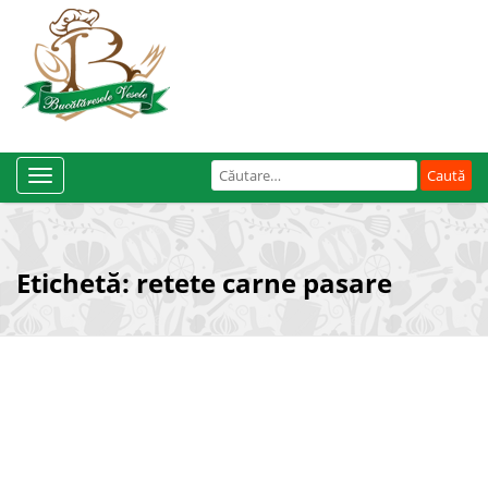
Caută
Toggle
după:
Navigation
Etichetă:
retete carne pasare