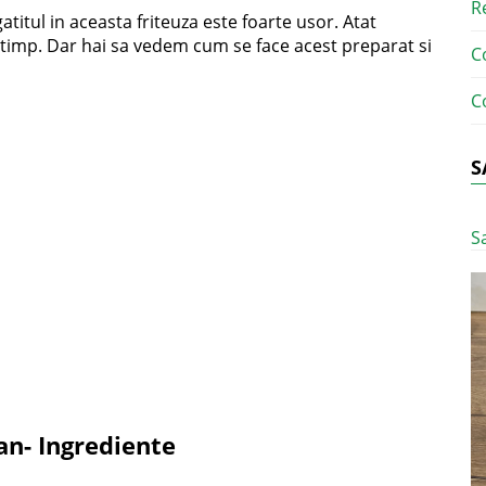
R
atitul in aceasta friteuza este foarte usor. Atat
si timp. Dar hai sa vedem cum se face acest preparat si
C
C
S
S
an- Ingrediente