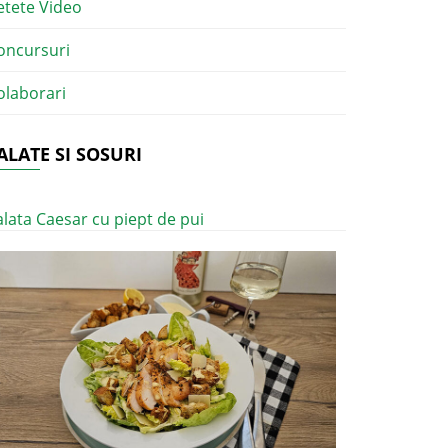
etete Video
oncursuri
olaborari
ALATE SI SOSURI
alata Caesar cu piept de pui