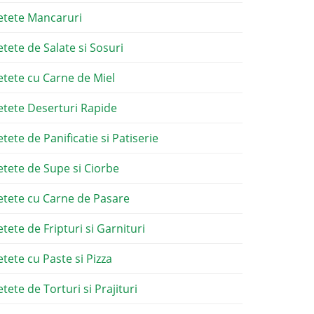
etete Mancaruri
etete de Salate si Sosuri
etete cu Carne de Miel
etete Deserturi Rapide
etete de Panificatie si Patiserie
etete de Supe si Ciorbe
etete cu Carne de Pasare
etete de Fripturi si Garnituri
etete cu Paste si Pizza
tete de Torturi si Prajituri