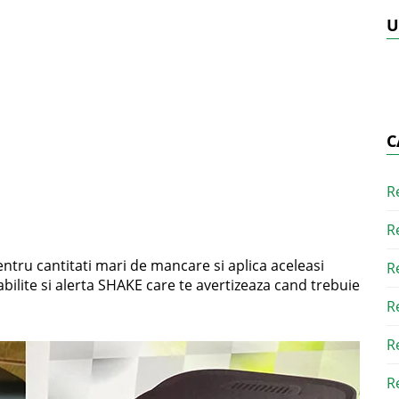
U
C
R
R
ntru cantitati mari de mancare si aplica aceleasi
R
ilite si alerta SHAKE care te avertizeaza cand trebuie
R
R
R