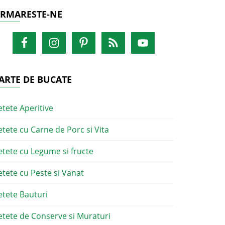
RMARESTE-NE
ARTE DE BUCATE
etete Aperitive
etete cu Carne de Porc si Vita
etete cu Legume si fructe
etete cu Peste si Vanat
etete Bauturi
etete de Conserve si Muraturi