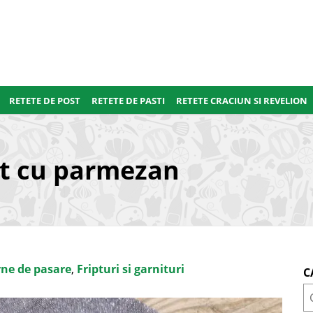
RETETE DE POST
RETETE DE PASTI
RETETE CRACIUN SI REVELION
nt cu parmezan
ne de pasare
,
Fripturi si garnituri
C