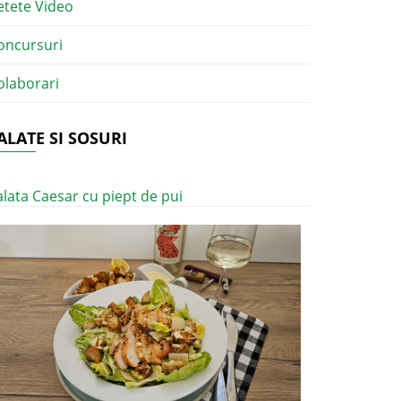
etete Video
oncursuri
olaborari
ALATE SI SOSURI
alata Caesar cu piept de pui