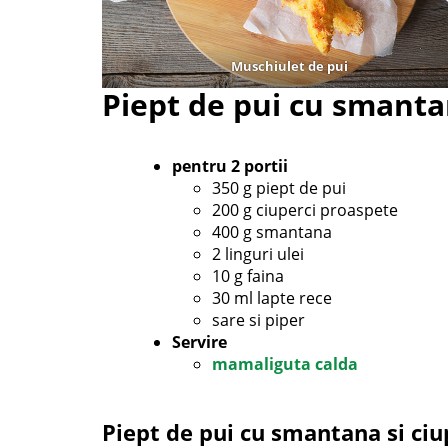
Muschiulet de pui
Piept de pui cu smanta
pentru 2 portii
350 g piept de pui
200 g ciuperci proaspete
400 g smantana
2 linguri ulei
10 g faina
30 ml lapte rece
sare si piper
Servire
mamaliguta calda
Piept de pui cu smantana si ciu