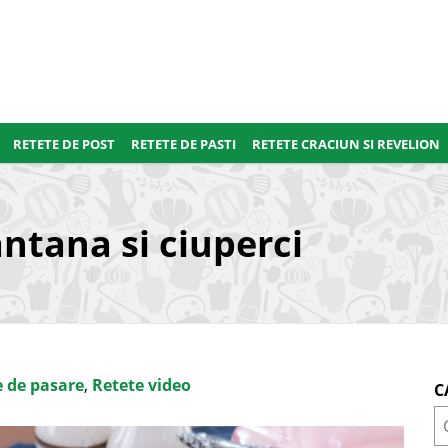
RETETE DE POST
RETETE DE PASTI
RETETE CRACIUN SI REVELION
ntana si ciuperci
 de pasare
,
Retete video
C