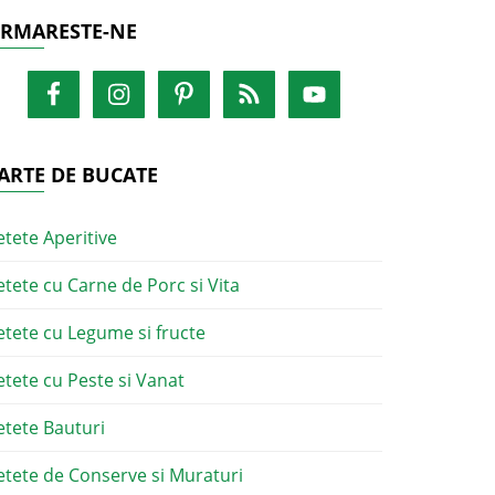
RMARESTE-NE
ARTE DE BUCATE
etete Aperitive
etete cu Carne de Porc si Vita
etete cu Legume si fructe
etete cu Peste si Vanat
etete Bauturi
etete de Conserve si Muraturi