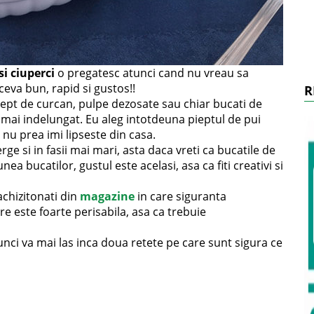
i ciuperci
o pregatesc atunci cand nu vreau sa
eva bun, rapid si gustos!!
R
iept de curcan, pulpe dezosate sau chiar bucati de
e mai indelungat. Eu aleg intotdeuna pieptul de pui
 nu prea imi lipseste din casa.
erge si in fasii mai mari, asta daca vreti ca bucatile de
nea bucatilor, gustul este acelasi, asa ca fiti creativi si
 achizitonati din
magazine
in care siguranta
e este foarte perisabila, asa ca trebuie
unci va mai las inca doua retete pe care sunt sigura ce