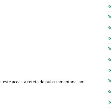
R
R
R
R
R
R
R
R
egateste aceasta reteta de pui cu smantana, am
R
Re