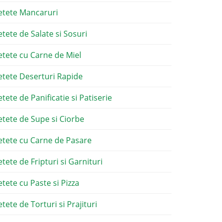
etete Mancaruri
etete de Salate si Sosuri
etete cu Carne de Miel
etete Deserturi Rapide
etete de Panificatie si Patiserie
etete de Supe si Ciorbe
etete cu Carne de Pasare
etete de Fripturi si Garnituri
etete cu Paste si Pizza
tete de Torturi si Prajituri