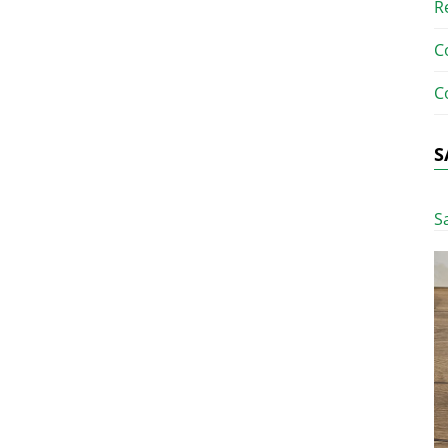
R
C
C
S
S