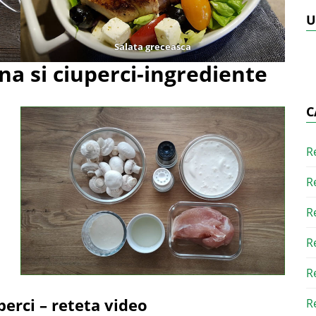
U
Salata greceasca
na si ciuperci-ingrediente
C
R
R
R
R
R
perci – reteta video
R