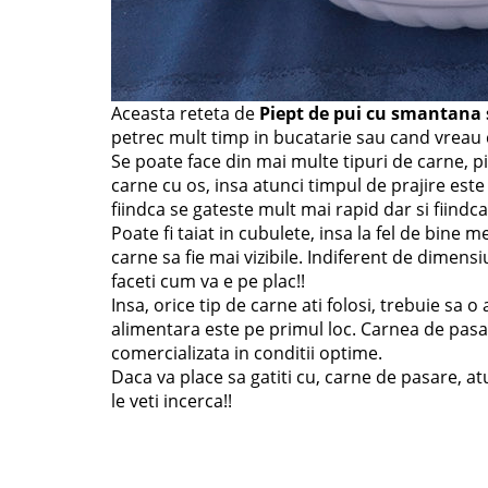
Aceasta reteta de
Piept de pui cu smantana s
petrec mult timp in bucatarie sau cand vreau c
Se poate face din mai multe tipuri de carne, p
carne cu os, insa atunci timpul de prajire est
fiindca se gateste mult mai rapid dar si fiindca
Poate fi taiat in cubulete, insa la fel de bine m
carne sa fie mai vizibile. Indiferent de dimensiu
faceti cum va e pe plac!!
Insa, orice tip de carne ati folosi, trebuie sa o
alimentara este pe primul loc. Carnea de pasar
comercializata in conditii optime.
Daca va place sa gatiti cu, carne de pasare, at
le veti incerca!!