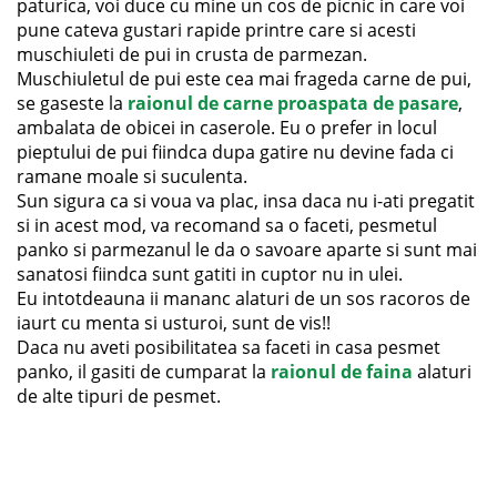
paturica, voi duce cu mine un cos de picnic in care voi
pune cateva gustari rapide printre care si acesti
muschiuleti de pui in crusta de parmezan.
Muschiuletul de pui este cea mai frageda carne de pui,
se gaseste la
raionul de carne proaspata de pasare
,
ambalata de obicei in caserole. Eu o prefer in locul
pieptului de pui fiindca dupa gatire nu devine fada ci
ramane moale si suculenta.
Sun sigura ca si voua va plac, insa daca nu i-ati pregatit
si in acest mod, va recomand sa o faceti, pesmetul
panko si parmezanul le da o savoare aparte si sunt mai
sanatosi fiindca sunt gatiti in cuptor nu in ulei.
Eu intotdeauna ii mananc alaturi de un sos racoros de
iaurt cu menta si usturoi, sunt de vis!!
Daca nu aveti posibilitatea sa faceti in casa pesmet
panko, il gasiti de cumparat la
raionul de faina
alaturi
de alte tipuri de pesmet.