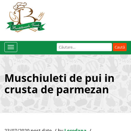
Caută
Toggle
după:
Navigation
Muschiuleti de pui in
crusta de parmezan
23/07/2020
post date
by
Loredana