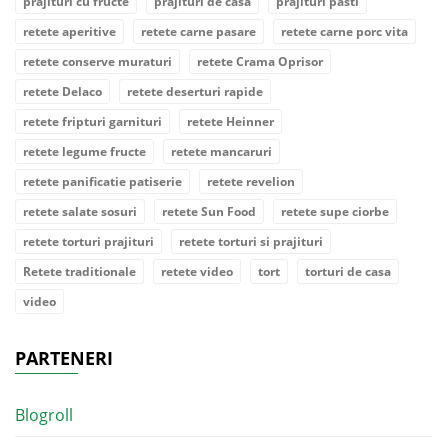
prajituri cu fructe
prajituri de casa
prajituri pasti
retete aperitive
retete carne pasare
retete carne porc vita
retete conserve muraturi
retete Crama Oprisor
retete Delaco
retete deserturi rapide
retete fripturi garnituri
retete Heinner
retete legume fructe
retete mancaruri
retete panificatie patiserie
retete revelion
retete salate sosuri
retete Sun Food
retete supe ciorbe
retete torturi prajituri
retete torturi si prajituri
Retete traditionale
retete video
tort
torturi de casa
video
PARTENERI
Blogroll