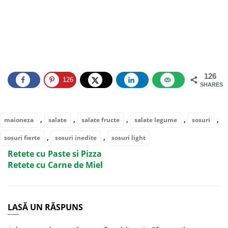
126
126
SHARES
,
,
,
,
,
maioneza
salate
salate fructe
salate legume
sosuri
,
,
sosuri fierte
sosuri inedite
sosuri light
Retete cu Paste si Pizza
Retete cu Carne de Miel
LASĂ UN RĂSPUNS