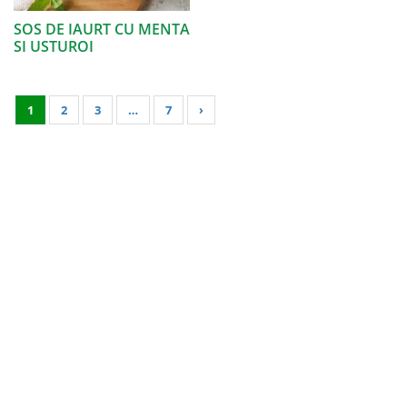
SOS DE IAURT CU MENTA
SI USTUROI
1
2
3
…
7
›