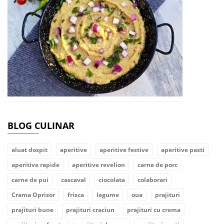
BLOG CULINAR
aluat dospit
aperitive
aperitive festive
aperitive pasti
aperitive rapide
aperitive revelion
carne de porc
carne de pui
cascaval
ciocolata
colaborari
Crama Oprisor
frisca
legume
oua
prajituri
prajituri bune
prajituri craciun
prajituri cu crema