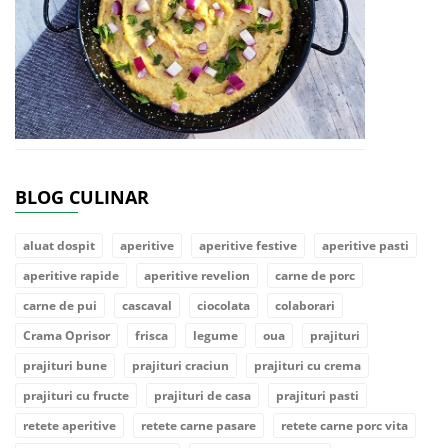
BLOG CULINAR
aluat dospit
aperitive
aperitive festive
aperitive pasti
aperitive rapide
aperitive revelion
carne de porc
carne de pui
cascaval
ciocolata
colaborari
Crama Oprisor
frisca
legume
oua
prajituri
prajituri bune
prajituri craciun
prajituri cu crema
prajituri cu fructe
prajituri de casa
prajituri pasti
retete aperitive
retete carne pasare
retete carne porc vita