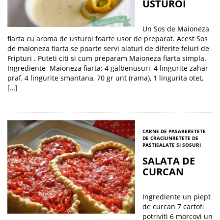
USTUROI
Un Sos de Maioneza
fiarta cu aroma de usturoi foarte usor de preparat. Acest Sos
de maioneza fiarta se poarte servi alaturi de diferite feluri de
Fripturi . Puteti citi si cum preparam Maioneza fiarta simpla.
Ingrediente Maioneza fiarta: 4 galbenusuri, 4 lingurite zahar
praf, 4 lingurite smantana, 70 gr unt (rama), 1 lingurita otet,
[…]
CARNE DE PASARE
RETETE
DE CRACIUN
RETETE DE
PASTI
SALATE SI SOSURI
SALATA DE
CURCAN
Ingrediente un piept
de curcan 7 cartofi
potriviti 6 morcovi un