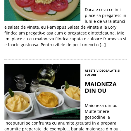
Daca e ceva ce imi
place sa pregatesc in
lunile de vara atunci
e salata de vinete, eu i-am spus Salata de vinete a la Lory
fiindca am pregatit-o asa cum o pregatesc dintotdeauna. Mie
imi place cu cu maioneza fiindca capata o culoare frumoasa si
e foarte gustoasa. Pentru zilele de post uneori o […]
RETETE VIDEO
SALATE SI
SOSURI
MAIONEZA
DIN OU
Maioneza din ou
Multe tinere
gospodine la
inceputuri se confrunta cu anumite greutati in a prepara
anumite preparate ,de exemplu… banala maioneza din ou .