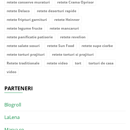
retete conserve muraturi
retete Crama Oprisor
retete Delaco
retete deserturi rapide
retete fripturi garnituri
retete Heinner
retete legume fructe
retete mancaruri
retete panificatie patiserie
retete revelion
retete salate sosuri
retete Sun Food
retete supe ciorbe
retete torturi prajituri
retete torturi si prajituri
Retete traditionale
retete video
tort
torturi de casa
video
PARTENERI
Blogroll
LaLena
Marya.ro