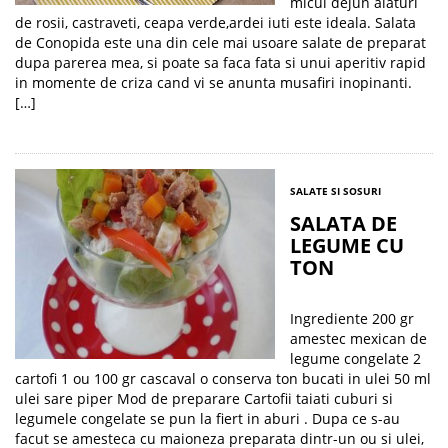
micul dejun alaturi
de rosii, castraveti, ceapa verde,ardei iuti este ideala. Salata
de Conopida este una din cele mai usoare salate de preparat
dupa parerea mea, si poate sa faca fata si unui aperitiv rapid
in momente de criza cand vi se anunta musafiri inopinanti.
[…]
SALATE SI SOSURI
SALATA DE
LEGUME CU
TON
Ingrediente 200 gr
amestec mexican de
legume congelate 2
cartofi 1 ou 100 gr cascaval o conserva ton bucati in ulei 50 ml
ulei sare piper Mod de preparare Cartofii taiati cuburi si
legumele congelate se pun la fiert in aburi . Dupa ce s-au
facut se amesteca cu maioneza preparata dintr-un ou si ulei,