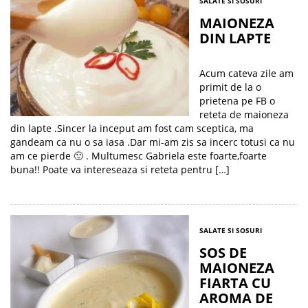
SALATE SI SOSURI
MAIONEZA
DIN LAPTE
Acum cateva zile am
primit de la o
prietena pe FB o
reteta de maioneza
din lapte .Sincer la inceput am fost cam sceptica, ma
gandeam ca nu o sa iasa .Dar mi-am zis sa incerc totusi ca nu
am ce pierde 🙂 . Multumesc Gabriela este foarte,foarte
buna!! Poate va intereseaza si reteta pentru […]
SALATE SI SOSURI
SOS DE
MAIONEZA
FIARTA CU
AROMA DE