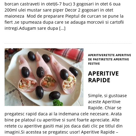
borcan castraveti in otet(6-7 buc) 3 gogosari in otet 6 oua
200ml ulei mustar sare piper Decor 2 gogosari in otet
maioneza Mod de preparare Pieptul de curcan se pune la
fiert ,se spumeaza dupa care se adauga morcovii si cartofii
intregi.Adugam sare dupa […]
APERITIVE
RETETE APERITIVE
DE PASTI
RETETE APERITIVE
FESTIVE
APERITIVE
RAPIDE
Simple, si gustoase
aceste Aperitive
Rapide. Chiar se
pregatesc rapid daca ai la indemana cele necesare. Arata
bine pe platoul cu aperitive si sunt foarte apreciate. Alte
retete cu aperitive gasiti mai jos daca dati clic pe titlul din
imagini.Si acestea se pregatesc usor! Aperitive Rapide –