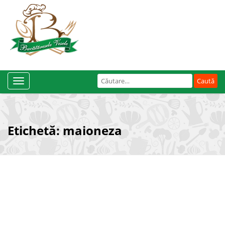
Caută
Toggle
după:
Navigation
Etichetă:
maioneza