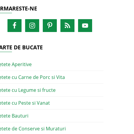
RMARESTE-NE
ARTE DE BUCATE
etete Aperitive
etete cu Carne de Porc si Vita
etete cu Legume si fructe
etete cu Peste si Vanat
etete Bauturi
etete de Conserve si Muraturi