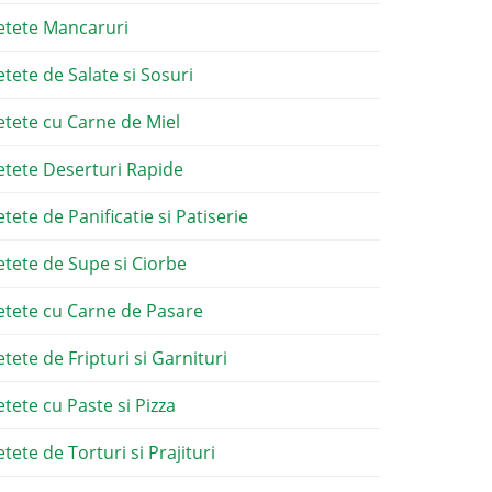
etete Mancaruri
etete de Salate si Sosuri
etete cu Carne de Miel
etete Deserturi Rapide
etete de Panificatie si Patiserie
etete de Supe si Ciorbe
etete cu Carne de Pasare
etete de Fripturi si Garnituri
etete cu Paste si Pizza
tete de Torturi si Prajituri