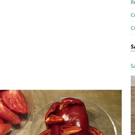
R
C
C
S
S