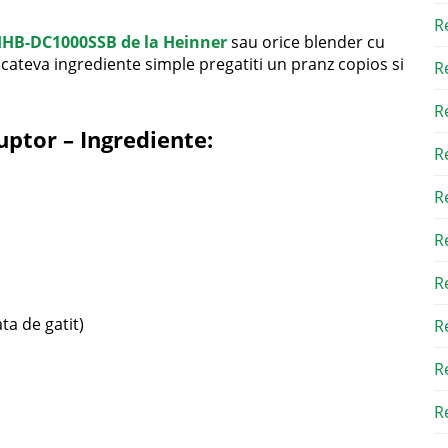
R
 HHB-DC1000SSB de la Heinner
sau orice blender cu
 cateva ingrediente simple pregatiti un pranz copios si
R
R
uptor – Ingrediente:
R
R
R
R
a de gatit)
R
R
Re