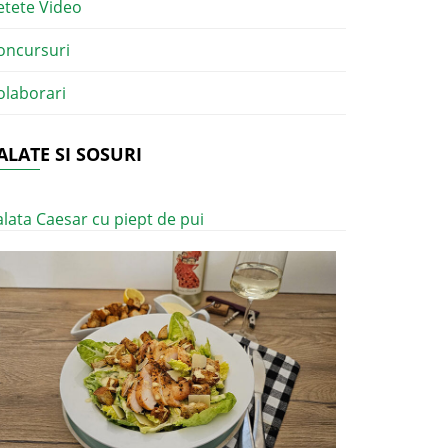
etete Video
oncursuri
olaborari
ALATE SI SOSURI
alata Caesar cu piept de pui