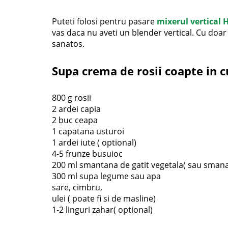
Puteti folosi pentru pasare
mixerul vertical
vas daca nu aveti un blender vertical. Cu doar
sanatos.
Supa crema de rosii coapte in c
800 g rosii
2 ardei capia
2 buc ceapa
1 capatana usturoi
1 ardei iute ( optional)
4-5 frunze busuioc
200 ml smantana de gatit vegetala( sau smanat
300 ml supa legume sau apa
sare, cimbru,
ulei ( poate fi si de masline)
1-2 linguri zahar( optional)