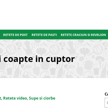
RETETE DE POST
RETETE DE PASTI
RETETE CRACIUN SI REVELION
i coapte in cuptor
C
t
,
Retete video
,
Supe si ciorbe