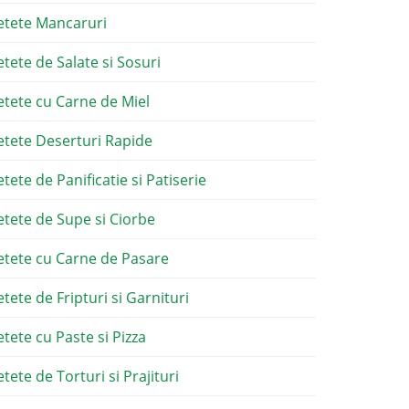
etete Mancaruri
etete de Salate si Sosuri
etete cu Carne de Miel
etete Deserturi Rapide
etete de Panificatie si Patiserie
etete de Supe si Ciorbe
etete cu Carne de Pasare
etete de Fripturi si Garnituri
etete cu Paste si Pizza
tete de Torturi si Prajituri