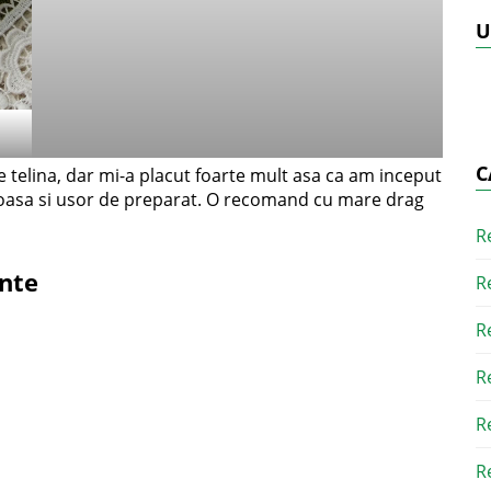
U
C
 telina, dar mi-a placut foarte mult asa ca am inceput
tioasa si usor de preparat. O recomand cu mare drag
R
ente
R
R
R
R
R