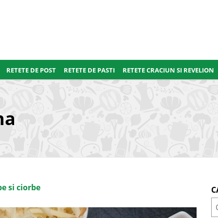
RETETE DE POST
RETETE DE PASTI
RETETE CRACIUN SI REVELION
na
e si ciorbe
C