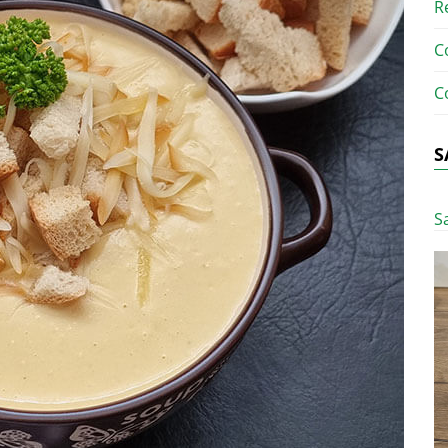
R
C
C
S
S