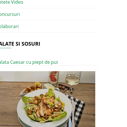
etete Video
oncursuri
olaborari
ALATE SI SOSURI
alata Caesar cu piept de pui