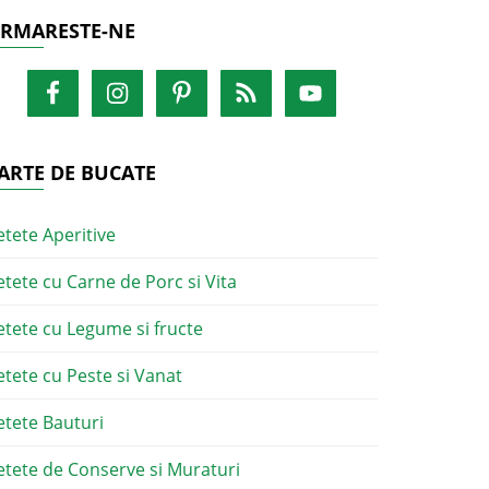
RMARESTE-NE
ARTE DE BUCATE
etete Aperitive
etete cu Carne de Porc si Vita
etete cu Legume si fructe
etete cu Peste si Vanat
etete Bauturi
etete de Conserve si Muraturi