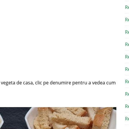
R
R
R
R
R
R
R
ti vegeta de casa, clic pe denumire pentru a vedea cum
R
R
Re