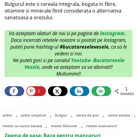
Bulgurul este o cereala integrala, bogata in fibre,
vitamine si minerale fiind considerata o alternativa
sanatoasa a orezului.
Va asteptam alaturi de noi si pe pagina de
Instagram
.
Daca incercati retetele noastre si postati pe Instagram,
puteti pune hashtag-ul
#bucatareselevesele
, ca sa le
vedem si noi.
Ne puteti gasi si pe canalul
Youtube- Bucataresele
Vesele
, unde va asteptam sa va abonati!!
Multumim!!
1
1
SHARES
,
,
,
,
,
ardei
ardei umpluti
bulgur
carne de pui
carne tocata
,
,
retete cu carne tocata
retete Heinner
retete mancaruri
Zeama de oase- Baza pentru mancaruri