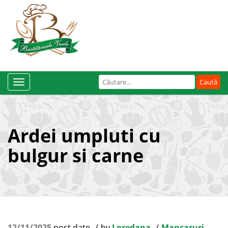
Caută
Toggle
după:
Navigation
Ardei umpluti cu
bulgur si carne
12/11/2025
post date
by
Loredana
Mancaruri