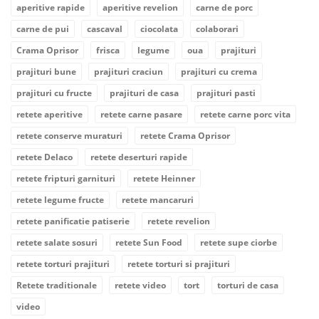
aperitive rapide
aperitive revelion
carne de porc
carne de pui
cascaval
ciocolata
colaborari
Crama Oprisor
frisca
legume
oua
prajituri
prajituri bune
prajituri craciun
prajituri cu crema
prajituri cu fructe
prajituri de casa
prajituri pasti
retete aperitive
retete carne pasare
retete carne porc vita
retete conserve muraturi
retete Crama Oprisor
retete Delaco
retete deserturi rapide
retete fripturi garnituri
retete Heinner
retete legume fructe
retete mancaruri
retete panificatie patiserie
retete revelion
retete salate sosuri
retete Sun Food
retete supe ciorbe
retete torturi prajituri
retete torturi si prajituri
Retete traditionale
retete video
tort
torturi de casa
video