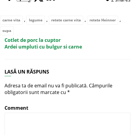
2
,
,
,
,
carne vita
legume
retete carne vita
retete Heinner
supa
Cotlet de porc la cuptor
Ardei umpluti cu bulgur si carne
LASĂ UN RĂSPUNS
Adresa ta de email nu va fi publicată.
Câmpurile
obligatorii sunt marcate cu
*
Comment