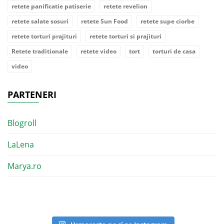
retete panificatie patiserie
retete revelion
retete salate sosuri
retete Sun Food
retete supe ciorbe
retete torturi prajituri
retete torturi si prajituri
Retete traditionale
retete video
tort
torturi de casa
video
PARTENERI
Blogroll
LaLena
Marya.ro