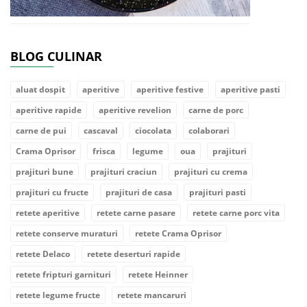
BLOG CULINAR
aluat dospit
aperitive
aperitive festive
aperitive pasti
aperitive rapide
aperitive revelion
carne de porc
carne de pui
cascaval
ciocolata
colaborari
Crama Oprisor
frisca
legume
oua
prajituri
prajituri bune
prajituri craciun
prajituri cu crema
prajituri cu fructe
prajituri de casa
prajituri pasti
retete aperitive
retete carne pasare
retete carne porc vita
retete conserve muraturi
retete Crama Oprisor
retete Delaco
retete deserturi rapide
retete fripturi garnituri
retete Heinner
retete legume fructe
retete mancaruri