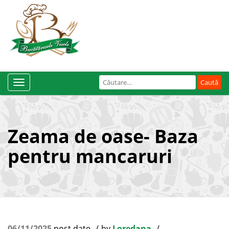
Caută
Toggle
după:
Navigation
Zeama de oase- Baza
pentru mancaruri
06/11/2025
post date
by
Loredana