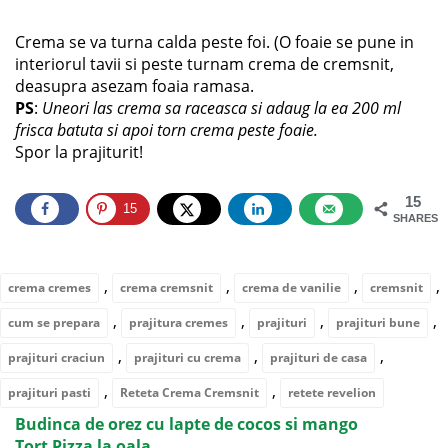
Crema se va turna calda peste foi. (O foaie se pune in
interiorul tavii si peste turnam crema de cremsnit,
deasupra asezam foaia ramasa.
PS
:
Uneori las crema sa raceasca si adaug la ea 200 ml
frisca batuta si apoi torn crema peste foaie.
Spor la prajiturit!
15
15
SHARES
,
,
,
,
crema cremes
crema cremsnit
crema de vanilie
cremsnit
,
,
,
,
cum se prepara
prajitura cremes
prajituri
prajituri bune
,
,
,
prajituri craciun
prajituri cu crema
prajituri de casa
,
,
prajituri pasti
Reteta Crema Cremsnit
retete revelion
Budinca de orez cu lapte de cocos si mango
Tort Pizza la oala