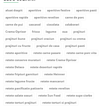
aluat dospit
aperitive
aperitive festive
aperitive pasti
aperitive rapide
aperitive revelion
carne de porc
carne de pui
cascaval
ciocolata
colaborari
Crama Oprisor
frisca
legume
oua
prajituri
prajituri bune
prajituri craciun
prajituri cu crema
prajituri cu fructe
prajituri de casa
prajituri pasti
retete aperitive
retete carne pasare
retete carne porc vita
retete conserve muraturi
retete Crama Oprisor
retete Delaco
retete deserturi rapide
retete fripturi garnituri
retete Heinner
retete legume fructe
retete mancaruri
retete panificatie patiserie
retete revelion
retete salate sosuri
retete Sun Food
retete supe ciorbe
retete torturi prajituri
retete torturi si prajituri