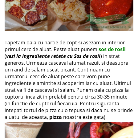
Tapetam oala cu hartie de copt si asezam in interior
primul cerc de aluat. Peste aluat punem
sos de rosii
(
vezi la ingrediente retete cu Sos de rosii
) in strat
generos. Urmeaza cascaval afumat razuit si deasupra
un rand de salam uscat picant. Continuam cu
urmatorul cerc de aluat peste care vom pune
ingredientele amintite si acoperim iar cu aluat. Ultimul
strat va fi de cascaval si salam. Punem oala cu pizza la
cuptorul incalzit in prelabil pentru circa 30-35 minute
(in functie de cuptorul fiecaruia. Pentru siguranta
intepati tortul de pizza cu o tepusa si daca nu se prinde
aluatul de aceasta,
pizza
noastra este gata).