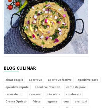
BLOG CULINAR
aluat dospit
aperitive
aperitive festive
aperitive pasti
aperitive rapide
aperitive revelion
carne de porc
carne de pui
cascaval
ciocolata
colaborari
Crama Oprisor
frisca
legume
oua
prajituri