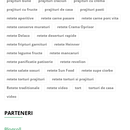
prajituri bune
prajituri craciun
prajituri cu crema
prajituri cu fructe
prajituri de casa
prajituri pasti
retete aperitive
retete carne pasare
retete carne porc vita
retete conserve muraturi
retete Crama Oprisor
retete Delaco
retete deserturi rapide
retete fripturi garnituri
retete Heinner
retete legume fructe
retete mancaruri
retete panificatie patiserie
retete revelion
retete salate sosuri
retete Sun Food
retete supe ciorbe
retete torturi prajituri
retete torturi si prajituri
Retete traditionale
retete video
tort
torturi de casa
video
PARTENERI
Blogroll