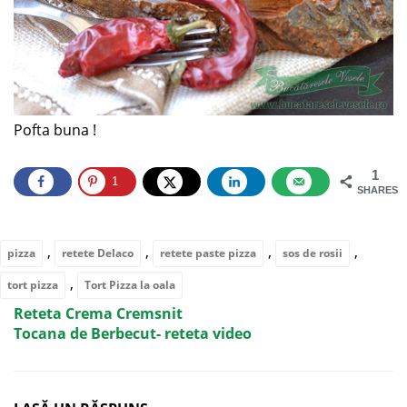
Pofta buna !
1
1
SHARES
,
,
,
,
pizza
retete Delaco
retete paste pizza
sos de rosii
,
tort pizza
Tort Pizza la oala
Reteta Crema Cremsnit
Tocana de Berbecut- reteta video