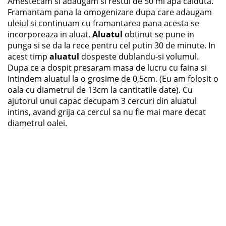
Amestecam si adaugam si restul de 50 ml apa calduta.
Framantam pana la omogenizare dupa care adaugam
uleiul si continuam cu framantarea pana acesta se
incorporeaza in aluat.
Aluatul
obtinut se pune in
punga si se da la rece pentru cel putin 30 de minute. In
acest timp
aluatul
dospeste dublandu-si volumul.
Dupa ce a dospit presaram masa de lucru cu faina si
intindem aluatul la o grosime de 0,5cm. (Eu am folosit o
oala cu diametrul de 13cm la cantitatile date). Cu
ajutorul unui capac decupam 3 cercuri din aluatul
intins, avand grija ca cercul sa nu fie mai mare decat
diametrul oalei.