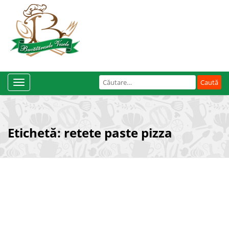
Caută
Toggle
după:
Navigation
Etichetă:
retete paste pizza