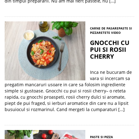
din timpul prepararii. Nu am mai fiert pastele, nu […]
CARNE DE PASARE
PASTE SI
PIZZA
RETETE VIDEO
GNOCCHI CU
PUI SI ROSII
CHERRY
Inca ne bucuram de
vara si incercam sa
pregatim mancaruri usoare in care sa folosim ingrediente
simple si gustoase. Gnocchi cu pui si rosii cherry– o reteta
rapida, cu gnocchi proaspeti, rosii cherry dulci si aromate,
piept de pui fraged, si ierburi aromatice din care nu a lipsit
busuiocul si rozmarinul. Cand mergeti la cumparaturi […]
PASTE SI PIZZA