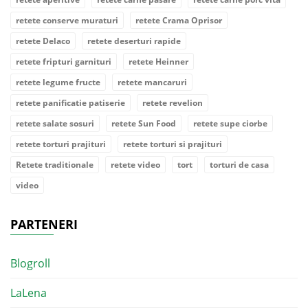
retete conserve muraturi
retete Crama Oprisor
retete Delaco
retete deserturi rapide
retete fripturi garnituri
retete Heinner
retete legume fructe
retete mancaruri
retete panificatie patiserie
retete revelion
retete salate sosuri
retete Sun Food
retete supe ciorbe
retete torturi prajituri
retete torturi si prajituri
Retete traditionale
retete video
tort
torturi de casa
video
PARTENERI
Blogroll
LaLena