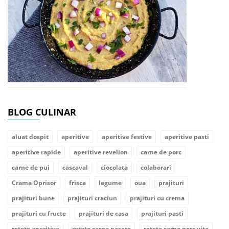
BLOG CULINAR
aluat dospit
aperitive
aperitive festive
aperitive pasti
aperitive rapide
aperitive revelion
carne de porc
carne de pui
cascaval
ciocolata
colaborari
Crama Oprisor
frisca
legume
oua
prajituri
prajituri bune
prajituri craciun
prajituri cu crema
prajituri cu fructe
prajituri de casa
prajituri pasti
retete aperitive
retete carne pasare
retete carne porc vita