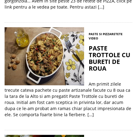
gorgonzola… Avem in site peste 23 de retete de PIZZA, click pe
link pentru a le vedea pe toate. Pentru astazi […]
PASTE SI PIZZA
RETETE
VIDEO
PASTE
TROTTOLE CU
BURETI DE
ROUA
Am primit zilele
trecute cateva pachete cu paste artizanale facute cu 8 oua ca
la tara de la Alto si am pregatit Paste Trottole cu bureti de
roua. Initial am fost cam sceptica in privinta lor, dar acum
dupa ce le-am probat am ramas chiar placut impresionata de
ele. Se comporta foarte bine la fierbere. […]