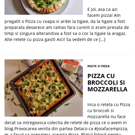
E joi, asa ca azi
facem pizza! Am
pregatit o Pizza cu ceapa si ardei la tigaie, da la tigaie a fost
preparata deoarece am ramas fara curent si eram presata de
timp si singura alteranitiva a fost sa o coc la tigaie la aragaz.
Alte retete cu pizza gasiti Aici! Sa vedem de ce […]
PASTE SI PIZZA
PIZZA CU
BROCCOLI SI
MOZZARELLA
Inca o reteta cu Pizza
cu broccoli si
mozzarella nu face
decat sa intregeasca colectia de retete de pizza ce o avem in
blog.Provocarea venita din partea Delaco ca #joiafacempizza,
m-a facut sa pregatesc aceasta Pizza. Blatul folosit pentru