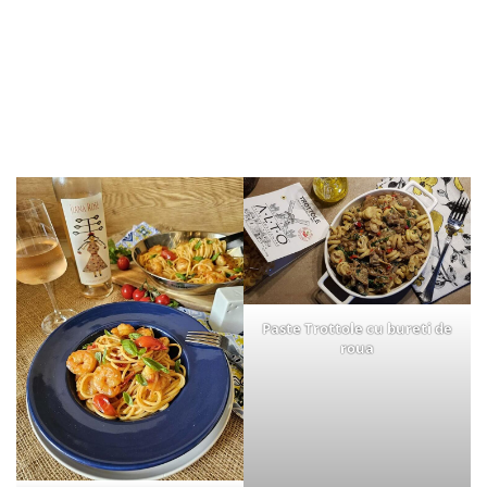
Paste Trottole cu bureti de
roua