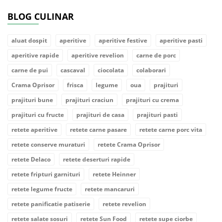
BLOG CULINAR
aluat dospit
aperitive
aperitive festive
aperitive pasti
aperitive rapide
aperitive revelion
carne de porc
carne de pui
cascaval
ciocolata
colaborari
Crama Oprisor
frisca
legume
oua
prajituri
prajituri bune
prajituri craciun
prajituri cu crema
prajituri cu fructe
prajituri de casa
prajituri pasti
retete aperitive
retete carne pasare
retete carne porc vita
retete conserve muraturi
retete Crama Oprisor
retete Delaco
retete deserturi rapide
retete fripturi garnituri
retete Heinner
retete legume fructe
retete mancaruri
retete panificatie patiserie
retete revelion
retete salate sosuri
retete Sun Food
retete supe ciorbe