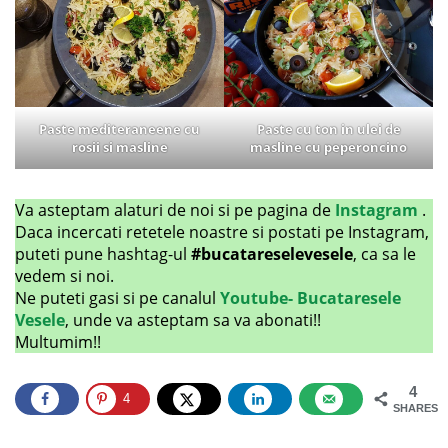
Paste mediteraneene cu
Paste cu ton in ulei de
rosii si masline
masline cu peperoncino
Va asteptam alaturi de noi si pe pagina de
Instagram
.
Daca incercati retetele noastre si postati pe Instagram,
puteti pune hashtag-ul
#bucatareselevesele
, ca sa le
vedem si noi.
Ne puteti gasi si pe canalul
Youtube- Bucataresele
Vesele
, unde va asteptam sa va abonati!!
Multumim!!
4
4
SHARES