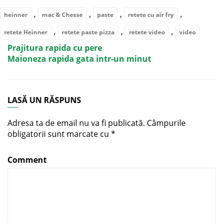
,
,
,
,
heinner
mac & Chesse
paste
retete cu air fry
,
,
,
retete Heinner
retete paste pizza
retete video
video
Prajitura rapida cu pere
Maioneza rapida gata intr-un minut
LASĂ UN RĂSPUNS
Adresa ta de email nu va fi publicată.
Câmpurile
obligatorii sunt marcate cu
*
Comment