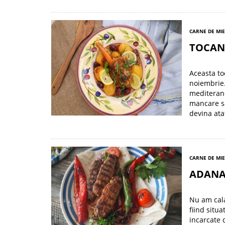
CARNE DE MI
TOCANA
Aceasta to
noiembrie.
mediterane
mancare sa
devina ata
CARNE DE MI
ADANA
Nu am cala
fiind situ
incarcate 