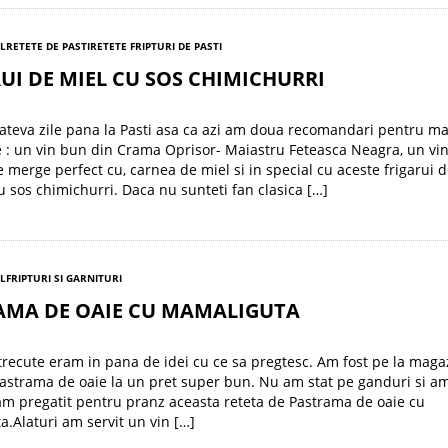
EL
RETETE DE PASTI
RETETE FRIPTURI DE PASTI
UI DE MIEL CU SOS CHIMICHURRI
ateva zile pana la Pasti asa ca azi am doua recomandari pentru m
 : un vin bun din Crama Oprisor- Maiastru Feteasca Neagra, un vi
 merge perfect cu, carnea de miel si in special cu aceste frigarui 
cu sos chimichurri. Daca nu sunteti fan clasica […]
EL
FRIPTURI SI GARNITURI
AMA DE OAIE CU MAMALIGUTA
 trecute eram in pana de idei cu ce sa pregtesc. Am fost pe la maga
astrama de oaie la un pret super bun. Nu am stat pe ganduri si am
am pregatit pentru pranz aceasta reteta de Pastrama de oaie cu
.Alaturi am servit un vin […]