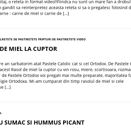
oitaj, o reteta in format video!!Fiindca nu sunt un mare fan a drobu
 gandit sa reinterpretez aceasta reteta si sa o pregatesc folosind 
carne : carne de miel si carne de […]
EL
RETETE DE PASTI
RETETE FRIPTURI DE PASTI
RETETE VIDEO
DE MIEL LA CUPTOR
re an sarbatorim atat Pastele Catolic cat si cel Ortodox. De Pastele 
acest Rasol de miel la cuptor cu vin rosu, miere, scortisoara, rozmar
r de Pastele Ortodox voi pregati mai multe preparate, majoritatea f
eligie Ortodoxa. Mi-am cumparat din timp rasolul de miel si cele
se […]
EL
CU SUMAC SI HUMMUS PICANT