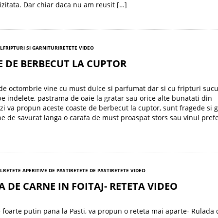
vizitata. Dar chiar daca nu am reusit […]
EL
FRIPTURI SI GARNITURI
RETETE VIDEO
 DE BERBECUT LA CUPTOR
de octombrie vine cu must dulce si parfumat dar si cu fripturi suc
pe indelete, pastrama de oaie la gratar sau orice alte bunatati din
zi va propun aceste coaste de berbecut la cuptor, sunt fragede si 
 de savurat langa o carafa de must proaspat stors sau vinul prefe
EL
RETETE APERITIVE DE PASTI
RETETE DE PASTI
RETETE VIDEO
 DE CARNE IN FOITAJ- RETETA VIDEO
foarte putin pana la Pasti, va propun o reteta mai aparte- Rulada 