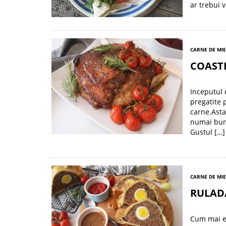
ar trebui 
CARNE DE MI
COASTE
Inceputul 
pregatite 
carne.Asta
numai bune
Gustul […]
CARNE DE MI
RULADA
Cum mai e 