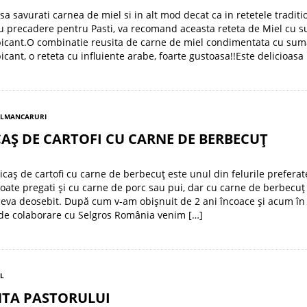
 sa savurati carnea de miel si in alt mod decat ca in retetele traditi
u precadere pentru Pasti, va recomand aceasta reteta de Miel cu s
cant.O combinatie reusita de carne de miel condimentata cu sum
ant, o reteta cu influiente arabe, foarte gustoasa!!Este delicioasa
EL
MANCARURI
AȘ DE CARTOFI CU CARNE DE BERBECUȚ
icaș de cartofi cu carne de berbecuț este unul din felurile preferat
oate pregati și cu carne de porc sau pui, dar cu carne de berbecuț
ceva deosebit. După cum v-am obișnuit de 2 ani încoace și acum în 
 de colaborare cu Selgros România venim […]
EL
NTA PASTORULUI