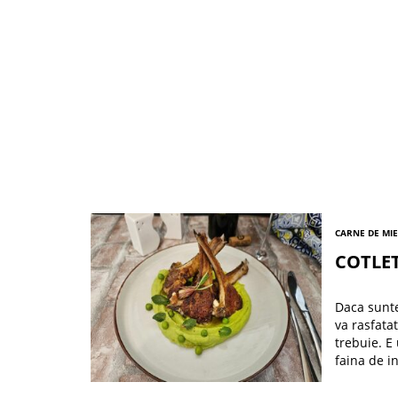
CARNE DE MI
COTLET
Daca sunte
va rasfata
trebuie. E
faina de i