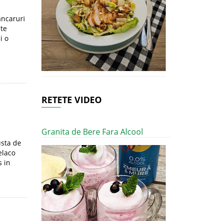
ancaruri
lte
i o
RETETE VIDEO
Granita de Bere Fara Alcool
usta de
elaco
s in