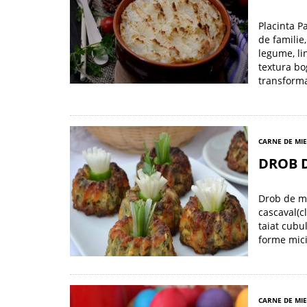
Placinta P
de familie
legume, li
textura bo
transforma
CARNE DE MI
DROB D
Drob de mi
cascaval(c
taiat cubu
forme mici
CARNE DE MI