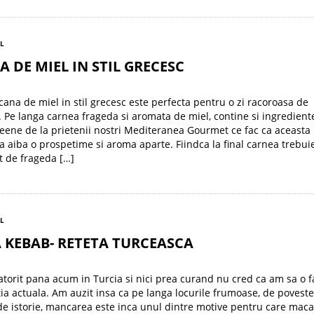
EL
 DE MIEL IN STIL GRECESC
cana de miel in stil grecesc este perfecta pentru o zi racoroasa de
 Pe langa carnea frageda si aromata de miel, contine si ingredient
ene de la prietenii nostri Mediteranea Gourmet ce fac ca aceasta
 aiba o prospetime si aroma aparte. Fiindca la final carnea trebui
t de frageda […]
EL
 KEBAB- RETETA TURCEASCA
torit pana acum in Turcia si nici prea curand nu cred ca am sa o f
atia actuala. Am auzit insa ca pe langa locurile frumoase, de poveste
de istorie, mancarea este inca unul dintre motive pentru care maca