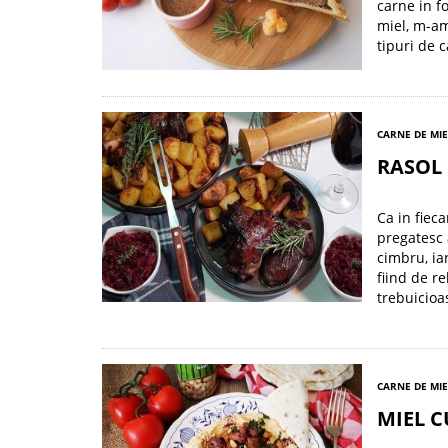
carne in f
miel, m-am
tipuri de 
CARNE DE MI
RASOL 
Ca in fieca
pregatesc 
cimbru, ia
fiind de r
trebuicioa
CARNE DE MI
MIEL 