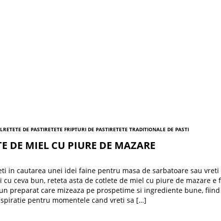
EL
RETETE DE PASTI
RETETE FRIPTURI DE PASTI
RETETE TRADITIONALE DE PASTI
E DE MIEL CU PIURE DE MAZARE
ti in cautarea unei idei faine pentru masa de sarbatoare sau vreti
ti cu ceva bun, reteta asta de cotlete de miel cu piure de mazare e f
 un preparat care mizeaza pe prospetime si ingrediente bune, fiind
nspiratie pentru momentele cand vreti sa […]