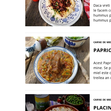
Daca vreti
le facem c
hummus pi
hummus pic
CARNE DE MI
PAPRIC
Acest Papr
mine. Se p
miel este 
treilea an
CARNE DE MI
PLACI