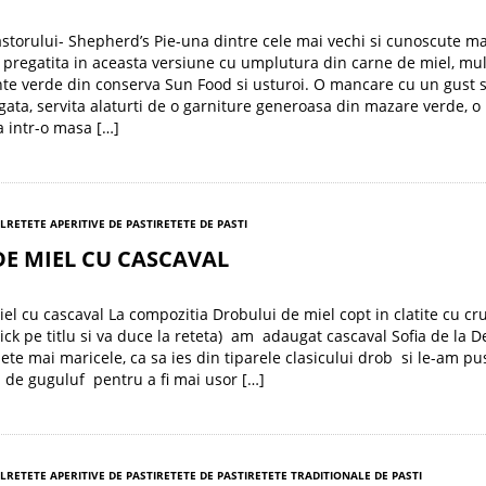
astorului- Shepherd’s Pie-una dintre cele mai vechi si cunoscute m
, pregatita in aceasta versiune cu umplutura din carne de miel, mu
nte verde din conserva Sun Food si usturoi. O mancare cu un gust s
gata, servita alaturti de o garniture generoasa din mazare verde, o
 intr-o masa […]
EL
RETETE APERITIVE DE PASTI
RETETE DE PASTI
E MIEL CU CASCAVAL
el cu cascaval La compozitia Drobului de miel copt in clatite cu cr
lick pe titlu si va duce la reteta) am adaugat cascaval Sofia de la D
lete mai maricele, ca sa ies din tiparele clasicului drob si le-am pu
 de guguluf pentru a fi mai usor […]
EL
RETETE APERITIVE DE PASTI
RETETE DE PASTI
RETETE TRADITIONALE DE PASTI