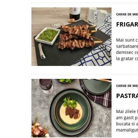
CARNE DE MI
FRIGAR
Mai sunt c
sarbatoare
demisec ce
la gratar 
CARNE DE MI
PASTR
Mai zilele
am gasit p
bucata si 
mamaliguta