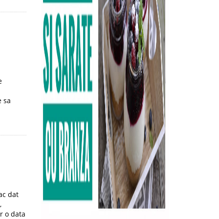
e
e sa
ac dat
,
r o data