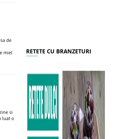
asa de
n
RETETE CU BRANZETURI
de miel
zine si
 luat o