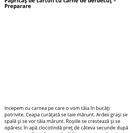
Papricaș de cartofi cu carne de berbecuț –
Preparare
Incepem cu carnea pe care o vom tăia în bucăți
potrivite. Ceapa curățată se taie mărunt. Ardeii grași se
spală și se vor tăia mărunt. Roșiile se crestează și se
opăresc în apă clocotindă preț de câteva secunde după