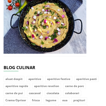
BLOG CULINAR
aluat dospit
aperitive
aperitive festive
aperitive pasti
aperitive rapide
aperitive revelion
carne de porc
carne de pui
cascaval
ciocolata
colaborari
Crama Oprisor
frisca
legume
oua
prajituri