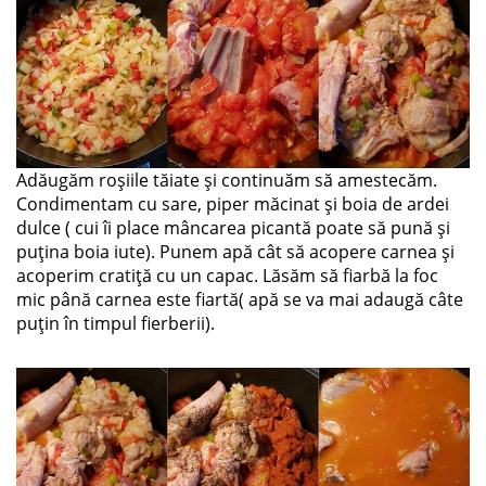
Adăugăm roșiile tăiate și continuăm să amestecăm.
Condimentam cu sare, piper măcinat și boia de ardei
dulce ( cui îi place mâncarea picantă poate să pună și
puțina boia iute). Punem apă cât să acopere carnea și
acoperim cratiță cu un capac. Lăsăm să fiarbă la foc
mic până carnea este fiartă( apă se va mai adaugă câte
puțin în timpul fierberii).