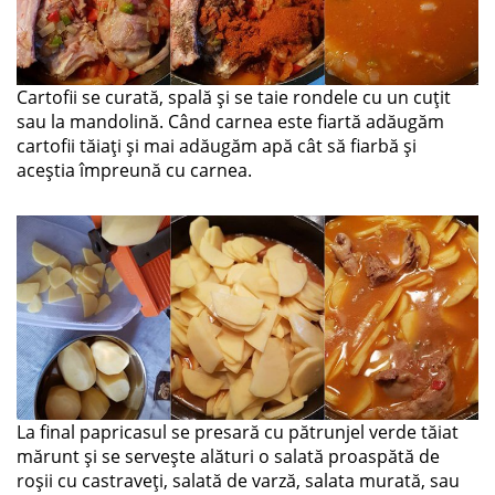
Cartofii se curată, spală și se taie rondele cu un cuțit
sau la mandolină. Când carnea este fiartă adăugăm
cartofii tăiați și mai adăugăm apă cât să fiarbă și
aceștia împreună cu carnea.
La final papricasul se presară cu pătrunjel verde tăiat
mărunt și se servește alături o salată proaspătă de
roșii cu castraveți, salată de varză, salata murată, sau