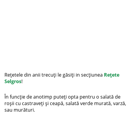
Rețetele din anii trecuți le găsiți in secțiunea
Rețete
Selgros
!
În funcție de anotimp puteți opta pentru o salată de
roșii cu castraveți și ceapă, salată verde murată, varză,
sau murături.