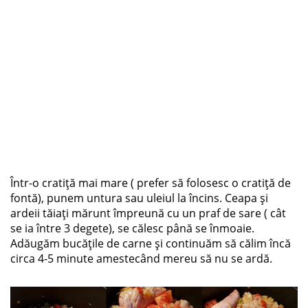
Într-o cratiță mai mare ( prefer să folosesc o cratiță de
fontă), punem untura sau uleiul la încins. Ceapa și
ardeii tăiați mărunt împreună cu un praf de sare ( cât
se ia între 3 degete), se călesc până se înmoaie.
Adăugăm bucățile de carne și continuăm să călim încă
circa 4-5 minute amestecând mereu să nu se ardă.