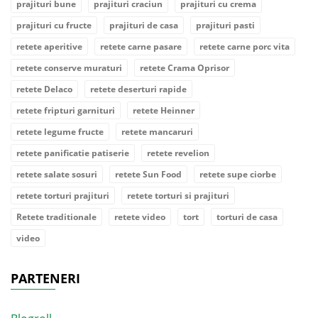
prajituri bune
prajituri craciun
prajituri cu crema
prajituri cu fructe
prajituri de casa
prajituri pasti
retete aperitive
retete carne pasare
retete carne porc vita
retete conserve muraturi
retete Crama Oprisor
retete Delaco
retete deserturi rapide
retete fripturi garnituri
retete Heinner
retete legume fructe
retete mancaruri
retete panificatie patiserie
retete revelion
retete salate sosuri
retete Sun Food
retete supe ciorbe
retete torturi prajituri
retete torturi si prajituri
Retete traditionale
retete video
tort
torturi de casa
video
PARTENERI