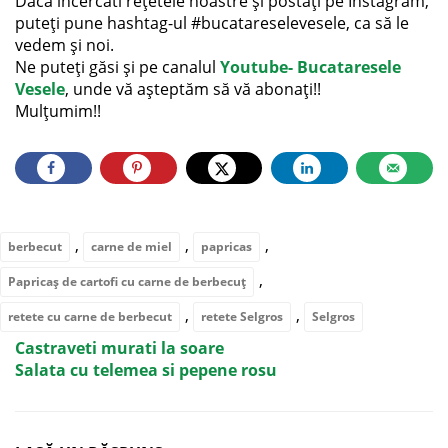
Dacă încercati rețetele noastre și postați pe Instagram,
puteți pune hashtag-ul #bucatareselevesele, ca să le
vedem și noi.
Ne puteți găsi și pe canalul
Youtube- Bucataresele
Vesele
, unde vă așteptăm să vă abonați!!
Mulțumim!!
,
,
,
berbecut
carne de miel
papricas
,
Papricaș de cartofi cu carne de berbecuț
,
,
retete cu carne de berbecut
retete Selgros
Selgros
Castraveti murati la soare
Salata cu telemea si pepene rosu