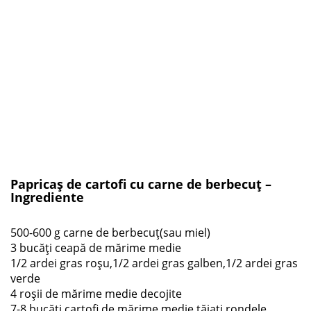
Papricaș de cartofi cu carne de berbecuț –
Ingrediente
500-600 g carne de berbecuț(sau miel)
3 bucăți ceapă de mărime medie
1/2 ardei gras roșu,1/2 ardei gras galben,1/2 ardei gras
verde
4 roșii de mărime medie decojite
7-8 bucăți cartofi de mărime medie tăiați rondele