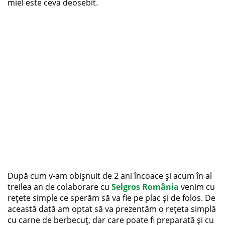
miel este ceva deosebit.
După cum v-am obișnuit de 2 ani încoace și acum în al
treilea an de colaborare cu
Selgros România
venim cu
rețete simple ce sperăm să va fie pe plac și de folos. De
această dată am optat să va prezentăm o rețeta simplă
cu carne de berbecuț, dar care poate fi preparată și cu