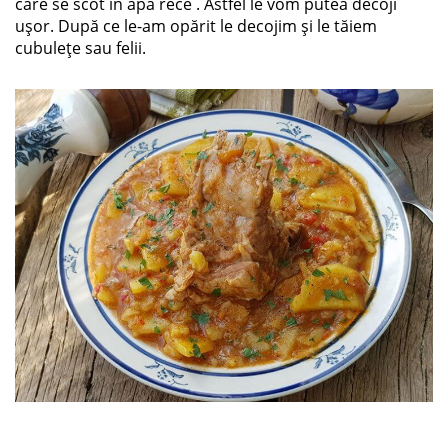
care se scot în apă rece . Astfel le vom putea decoji
ușor. După ce le-am opărit le decojim și le tăiem
cubulețe sau felii.