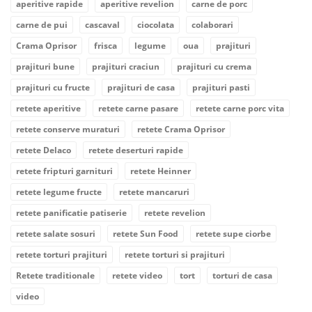
aperitive rapide
aperitive revelion
carne de porc
carne de pui
cascaval
ciocolata
colaborari
Crama Oprisor
frisca
legume
oua
prajituri
prajituri bune
prajituri craciun
prajituri cu crema
prajituri cu fructe
prajituri de casa
prajituri pasti
retete aperitive
retete carne pasare
retete carne porc vita
retete conserve muraturi
retete Crama Oprisor
retete Delaco
retete deserturi rapide
retete fripturi garnituri
retete Heinner
retete legume fructe
retete mancaruri
retete panificatie patiserie
retete revelion
retete salate sosuri
retete Sun Food
retete supe ciorbe
retete torturi prajituri
retete torturi si prajituri
Retete traditionale
retete video
tort
torturi de casa
video