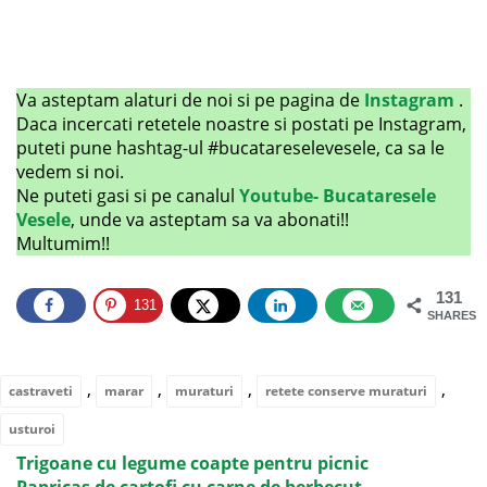
Va asteptam alaturi de noi si pe pagina de
Instagram
.
Daca incercati retetele noastre si postati pe Instagram,
puteti pune hashtag-ul #bucatareselevesele, ca sa le
vedem si noi.
Ne puteti gasi si pe canalul
Youtube- Bucataresele
Vesele
, unde va asteptam sa va abonati!!
Multumim!!
131
131
SHARES
,
,
,
,
castraveti
marar
muraturi
retete conserve muraturi
usturoi
Trigoane cu legume coapte pentru picnic