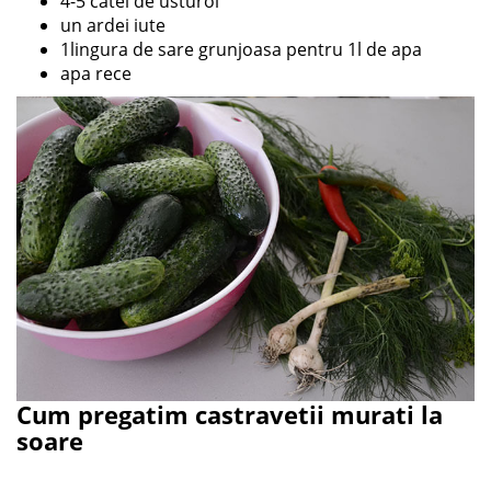
4-5 catei de usturoi
un ardei iute
1lingura de sare grunjoasa pentru 1l de apa
apa rece
Cum pregatim castravetii murati la
soare