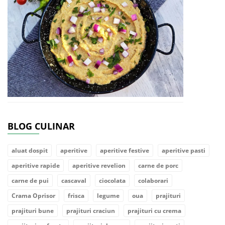
BLOG CULINAR
aluat dospit
aperitive
aperitive festive
aperitive pasti
aperitive rapide
aperitive revelion
carne de porc
carne de pui
cascaval
ciocolata
colaborari
Crama Oprisor
frisca
legume
oua
prajituri
prajituri bune
prajituri craciun
prajituri cu crema