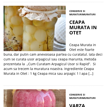
CONSERVE SI
MURATURI
MURATURI
CEAPA
MURATA IN
OTET
Ceapa Murata in
Otet este foarte
buna, dar putin cam anevoioasa partea cu curatatul. Iata deci
cum se curata usor arpagicul sau ceapa marunta, metoda
prezentata la „Cum Curatam Arpagicul Usor si Rapid”. Si
acum sa trecem la muratura noastra. Ingrediente Ceapa
Murata in Otet : 1 kg Ceapa mica sau arpagic 1 l apa […]
CONSERVE SI
MURATURI
MURATURI
VARZA