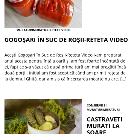
MURATURI
MURATURI
RETETE VIDEO
GOGOȘARI ÎN SUC DE ROȘII-RETETA VIDEO
Acești Gogoșari în Suc de Roșii-Reteta Video i-am preparat
anul acesta pentru întâia oară și am fost foarte încântată de
ei, fapt ce s-a văzut că după prima tură am mai pregătit încă
două porții. Inițial am fost sceptică când am primit rețeta de
la domnul Ghiță, dar am zis că încercarea moarte nu are. […]
CONSERVE SI
MURATURI
MURATURI
CASTRAVETI
MURATI LA
SOARE