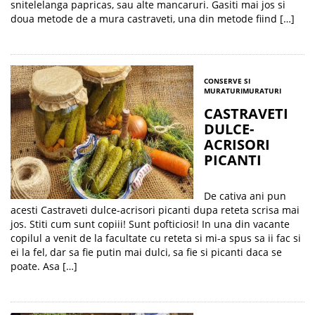
snitelelanga papricas, sau alte mancaruri. Gasiti mai jos si
doua metode de a mura castraveti, una din metode fiind […]
CONSERVE SI
MURATURI
MURATURI
CASTRAVETI
DULCE-
ACRISORI
PICANTI
De cativa ani pun
acesti Castraveti dulce-acrisori picanti dupa reteta scrisa mai
jos. Stiti cum sunt copiii! Sunt pofticiosi! In una din vacante
copilul a venit de la facultate cu reteta si mi-a spus sa ii fac si
ei la fel, dar sa fie putin mai dulci, sa fie si picanti daca se
poate. Asa […]