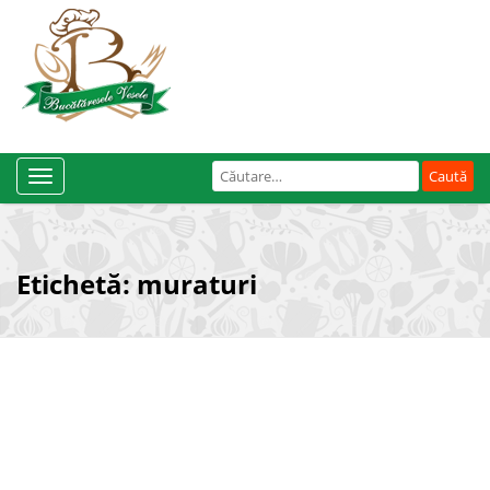
Caută
Toggle
după:
Navigation
Etichetă:
muraturi