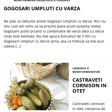
MURATURI
MURATURI
ZACUSCA SI CONSERVE
GOGOSARI UMPLUTI CU VARZA
Ne plac la nebunie acesti Gogosari Umpluti cu Varza. Nici nu
stiu cum am omis sa va prezint pana acum aceasta reteta.
Gogosarii putin picanti si combinatia de varza alba cu varza
rosie este bestiala. Nu mai apuca borcanul de 5 litri cu
Gogosarii Umpluti cu Varza iarna, asa ca trebuie sa mai pun
cateva […]
CONSERVE SI
MURATURI
MURATURI
CASTRAVETI
CORNISON IN
OTET
Castraveti cornison
in otet, conserva de