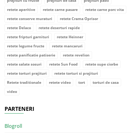
prajituri cu fructe
prajituri de casa
prajituri pasti
retete aperitive
retete carne pasare
retete carne porc vita
retete conserve muraturi
retete Crama Oprisor
retete Delaco
retete deserturi rapide
retete fripturi garnituri
retete Heinner
retete legume fructe
retete mancaruri
retete panificatie patiserie
retete revelion
retete salate sosuri
retete Sun Food
retete supe ciorbe
retete torturi prajituri
retete torturi si prajituri
Retete traditionale
retete video
tort
torturi de casa
video
PARTENERI
Blogroll