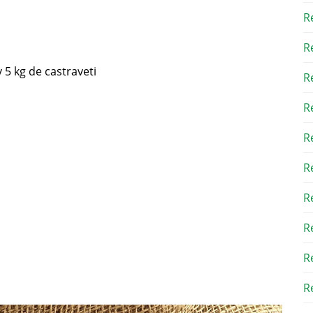
R
R
 5 kg de castraveti
R
R
R
R
R
R
R
Re