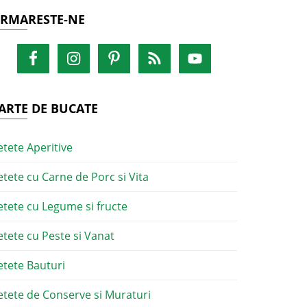
RMARESTE-NE
ARTE DE BUCATE
etete Aperitive
etete cu Carne de Porc si Vita
etete cu Legume si fructe
etete cu Peste si Vanat
etete Bauturi
etete de Conserve si Muraturi