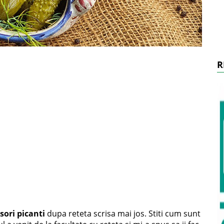
R
sori picanti
dupa reteta scrisa mai jos. Stiti cum sunt