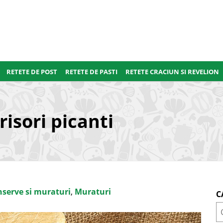
RETETE DE POST
RETETE DE PASTI
RETETE CRACIUN SI REVELION
risori picanti
serve si muraturi
,
Muraturi
C