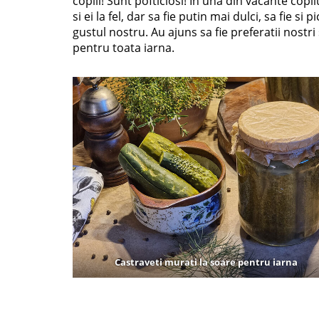
copiii! Sunt pofticiosi! In una din vacante copilu
si ei la fel, dar sa fie putin mai dulci, sa fie 
gustul nostru. Au ajuns sa fie preferatii nostr
pentru toata iarna.
Castraveti murati la soare pentru iarna