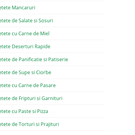
etete Mancaruri
etete de Salate si Sosuri
etete cu Carne de Miel
etete Deserturi Rapide
etete de Panificatie si Patiserie
etete de Supe si Ciorbe
etete cu Carne de Pasare
etete de Fripturi si Garnituri
etete cu Paste si Pizza
tete de Torturi si Prajituri