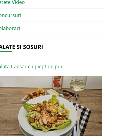
etete Video
oncursuri
olaborari
ALATE SI SOSURI
alata Caesar cu piept de pui