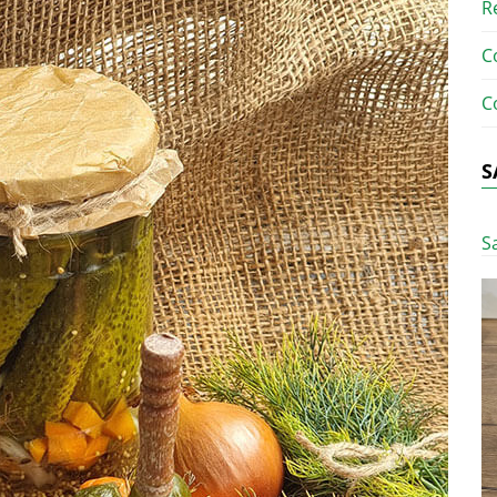
R
C
C
S
S