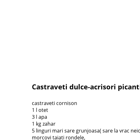
Castraveti dulce-acrisori picant
castraveti cornison
1 l otet
3 l apa
1 kg zahar
5 linguri mari sare grunjoasa( sare la vrac nei
morcovi taiati rondele,