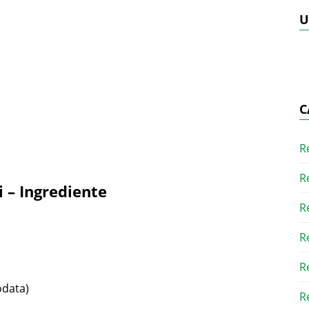
U
C
R
R
i – Ingrediente
R
R
R
odata)
R