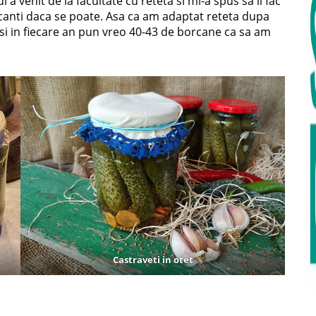
l a venit de la facultate cu reteta si mi-a spus sa ii fac
si picanti daca se poate. Asa ca am adaptat reteta dupa
i si in fiecare an pun vreo 40-43 de borcane ca sa am
Castraveti in otet