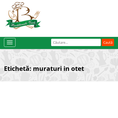
Caută
Toggle
după:
Navigation
Etichetă:
muraturi in otet