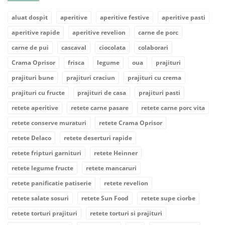
aluat dospit
aperitive
aperitive festive
aperitive pasti
aperitive rapide
aperitive revelion
carne de porc
carne de pui
cascaval
ciocolata
colaborari
Crama Oprisor
frisca
legume
oua
prajituri
prajituri bune
prajituri craciun
prajituri cu crema
prajituri cu fructe
prajituri de casa
prajituri pasti
retete aperitive
retete carne pasare
retete carne porc vita
retete conserve muraturi
retete Crama Oprisor
retete Delaco
retete deserturi rapide
retete fripturi garnituri
retete Heinner
retete legume fructe
retete mancaruri
retete panificatie patiserie
retete revelion
retete salate sosuri
retete Sun Food
retete supe ciorbe
retete torturi prajituri
retete torturi si prajituri