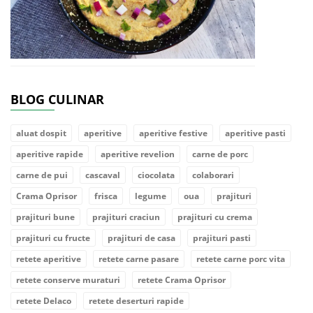
BLOG CULINAR
aluat dospit
aperitive
aperitive festive
aperitive pasti
aperitive rapide
aperitive revelion
carne de porc
carne de pui
cascaval
ciocolata
colaborari
Crama Oprisor
frisca
legume
oua
prajituri
prajituri bune
prajituri craciun
prajituri cu crema
prajituri cu fructe
prajituri de casa
prajituri pasti
retete aperitive
retete carne pasare
retete carne porc vita
retete conserve muraturi
retete Crama Oprisor
retete Delaco
retete deserturi rapide