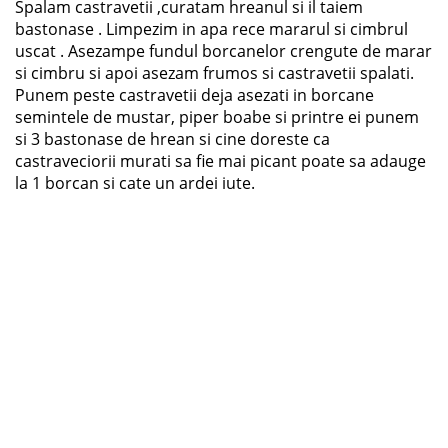
Spalam castravetii ,curatam hreanul si il taiem
bastonase . Limpezim in apa rece mararul si cimbrul
uscat . Asezampe fundul borcanelor crengute de marar
si cimbru si apoi asezam frumos si castravetii spalati.
Punem peste castravetii deja asezati in borcane
semintele de mustar, piper boabe si printre ei punem
si 3 bastonase de hrean si cine doreste ca
castraveciorii murati sa fie mai picant poate sa adauge
la 1 borcan si cate un ardei iute.