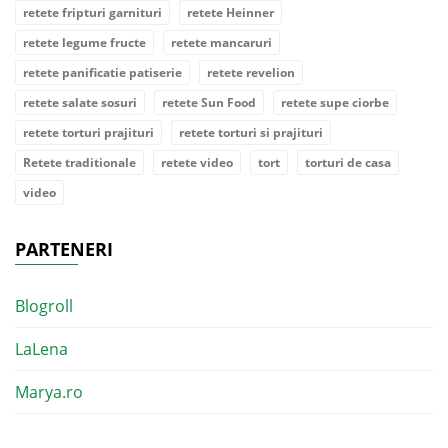
retete fripturi garnituri
retete Heinner
retete legume fructe
retete mancaruri
retete panificatie patiserie
retete revelion
retete salate sosuri
retete Sun Food
retete supe ciorbe
retete torturi prajituri
retete torturi si prajituri
Retete traditionale
retete video
tort
torturi de casa
video
PARTENERI
Blogroll
LaLena
Marya.ro