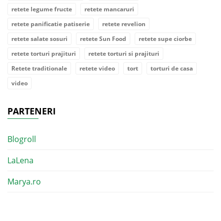
retete legume fructe
retete mancaruri
retete panificatie patiserie
retete revelion
retete salate sosuri
retete Sun Food
retete supe ciorbe
retete torturi prajituri
retete torturi si prajituri
Retete traditionale
retete video
tort
torturi de casa
video
PARTENERI
Blogroll
LaLena
Marya.ro