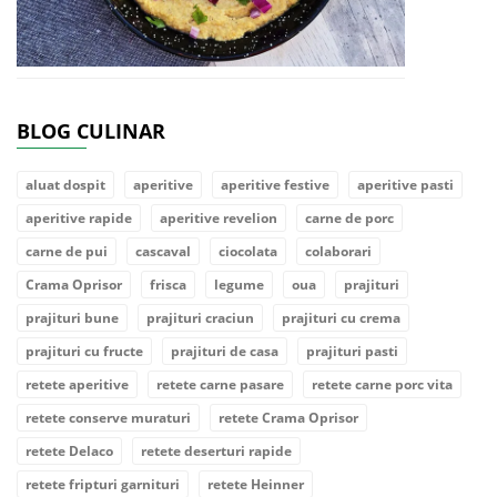
BLOG CULINAR
aluat dospit
aperitive
aperitive festive
aperitive pasti
aperitive rapide
aperitive revelion
carne de porc
carne de pui
cascaval
ciocolata
colaborari
Crama Oprisor
frisca
legume
oua
prajituri
prajituri bune
prajituri craciun
prajituri cu crema
prajituri cu fructe
prajituri de casa
prajituri pasti
retete aperitive
retete carne pasare
retete carne porc vita
retete conserve muraturi
retete Crama Oprisor
retete Delaco
retete deserturi rapide
retete fripturi garnituri
retete Heinner