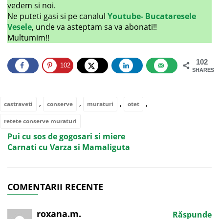
vedem si noi.
Ne puteti gasi si pe canalul
Youtube- Bucataresele
Vesele
, unde va asteptam sa va abonati!!
Multumim!!
102
102
SHARES
,
,
,
,
castraveti
conserve
muraturi
otet
retete conserve muraturi
Pui cu sos de gogosari si miere
Carnati cu Varza si Mamaliguta
COMENTARII RECENTE
roxana.m.
Răspunde