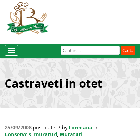
Caută
Toggle
după:
Navigation
Castraveti in otet
25/09/2008
post date
by
Loredana
Conserve si muraturi
,
Muraturi