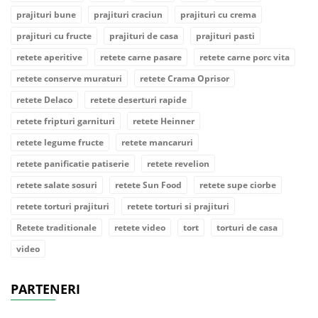
prajituri bune
prajituri craciun
prajituri cu crema
prajituri cu fructe
prajituri de casa
prajituri pasti
retete aperitive
retete carne pasare
retete carne porc vita
retete conserve muraturi
retete Crama Oprisor
retete Delaco
retete deserturi rapide
retete fripturi garnituri
retete Heinner
retete legume fructe
retete mancaruri
retete panificatie patiserie
retete revelion
retete salate sosuri
retete Sun Food
retete supe ciorbe
retete torturi prajituri
retete torturi si prajituri
Retete traditionale
retete video
tort
torturi de casa
video
PARTENERI