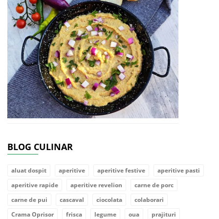
BLOG CULINAR
aluat dospit
aperitive
aperitive festive
aperitive pasti
aperitive rapide
aperitive revelion
carne de porc
carne de pui
cascaval
ciocolata
colaborari
Crama Oprisor
frisca
legume
oua
prajituri