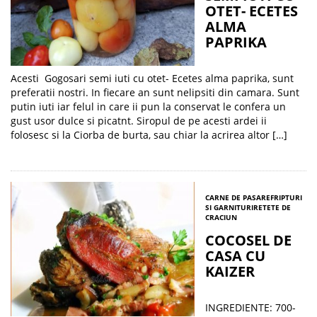
OTET- ECETES
ALMA
PAPRIKA
Acesti Gogosari semi iuti cu otet- Ecetes alma paprika, sunt
preferatii nostri. In fiecare an sunt nelipsiti din camara. Sunt
putin iuti iar felul in care ii pun la conservat le confera un
gust usor dulce si picatnt. Siropul de pe acesti ardei ii
folosesc si la Ciorba de burta, sau chiar la acrirea altor […]
CARNE DE PASARE
FRIPTURI
SI GARNITURI
RETETE DE
CRACIUN
COCOSEL DE
CASA CU
KAIZER
INGREDIENTE: 700-