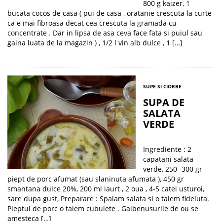
800 g kaizer, 1
bucata cocos de casa ( pui de casa , oratanie crescuta la curte
ca e mai fibroasa decat cea crescuta la gramada cu
concentrate . Dar in lipsa de asa ceva face fata si puiul sau
gaina luata de la magazin ) , 1/2 l vin alb dulce , 1 […]
SUPE SI CIORBE
SUPA DE
SALATA
VERDE
Ingrediente : 2
capatani salata
verde, 250 -300 gr
piept de porc afumat (sau slaninuta afumata ), 450 gr
smantana dulce 20%, 200 ml iaurt , 2 oua , 4-5 catei usturoi,
sare dupa gust, Preparare : Spalam salata si o taiem fideluta.
Pieptul de porc o taiem cubulete . Galbenusurile de ou se
amesteca […]