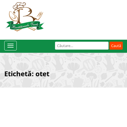
Caută
Toggle
după:
Navigation
Etichetă:
otet