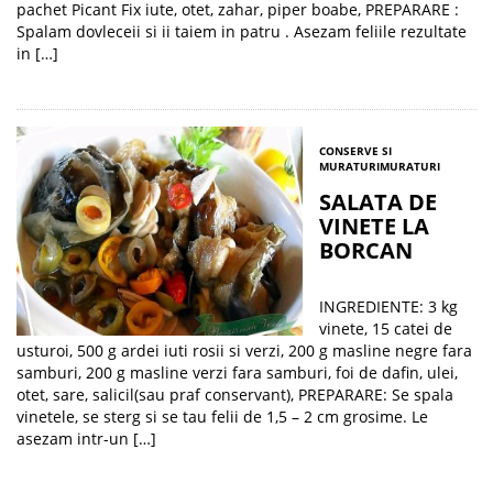
pachet Picant Fix iute, otet, zahar, piper boabe, PREPARARE :
Spalam dovleceii si ii taiem in patru . Asezam feliile rezultate
in […]
CONSERVE SI
MURATURI
MURATURI
SALATA DE
VINETE LA
BORCAN
INGREDIENTE: 3 kg
vinete, 15 catei de
usturoi, 500 g ardei iuti rosii si verzi, 200 g masline negre fara
samburi, 200 g masline verzi fara samburi, foi de dafin, ulei,
otet, sare, salicil(sau praf conservant), PREPARARE: Se spala
vinetele, se sterg si se tau felii de 1,5 – 2 cm grosime. Le
asezam intr-un […]