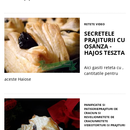
RETETE VIDEO
SECRETELE
PRAJITURII CU
OSANZA -
HAJOS TESZTA
Aici gasiti reteta cu ,
cantitatile pentru
aceste Haiose
PANIFICATIE SI
PATISERIE
PRAJITURI DE
CRACIUN SI
REVELION
RETETE DE
CRACIUN
RETETE
VIDEO
TORTURI SI PRAJITURI