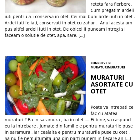
reteta fara fierbere.
Cum pregatim ardeii
iuti pentru a-i conserva in otet. Cei mai buni ardei iuti in otet .
Ardei iuti feliati, conservati in otet cu zahar . Anul acesta am
pus altfel ardeii iuti in otet. De obicei ii puneam intregi si
faceam o solutie de otet, apa, sare, […]
CONSERVE SI
MURATURI
MURATURI
MURATURI
ASORTATE CU
OTET
Poate va intrebati ce
fac cu atatea
muraturi ? Ba in saramura , ba in otet …. Ei bine, va raspund
eu la intrebare . Jumate din familie e pentru muraturile puse
in saramura , iar cealalta e pentru muraturile puse cu otet .
Sa nu fie nemultumita una din parti punem in fiecare an […]