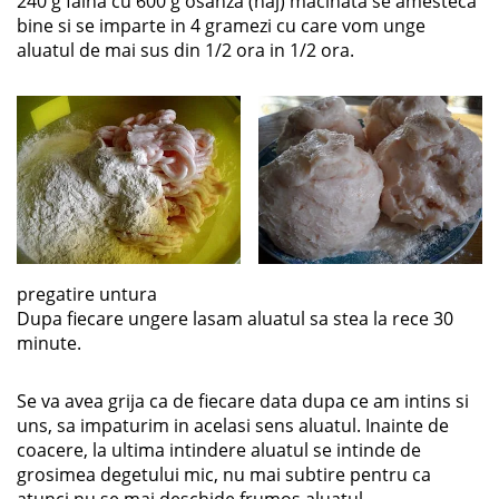
240 g faina cu 600 g osanza (haj) macinata se amesteca
bine si se imparte in 4 gramezi cu care vom unge
aluatul de mai sus din 1/2 ora in 1/2 ora.
pregatire untura
Dupa fiecare ungere lasam aluatul sa stea la rece 30
minute.
Se va avea grija ca de fiecare data dupa ce am intins si
uns, sa impaturim in acelasi sens aluatul. Inainte de
coacere, la ultima intindere aluatul se intinde de
grosimea degetului mic, nu mai subtire pentru ca