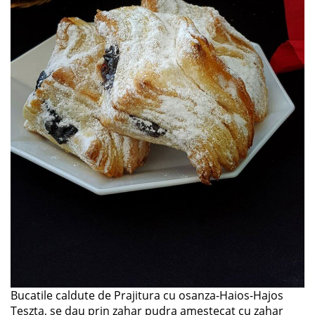
Bucatile caldute de Prajitura cu osanza-Haios-Hajos
Teszta, se dau prin zahar pudra amestecat cu zahar