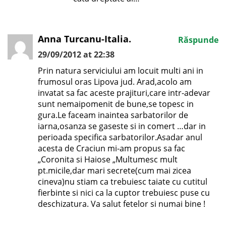
Anna Turcanu-Italia.
Răspunde
29/09/2012 at 22:38
Prin natura serviciului am locuit multi ani in
frumosul oras Lipova jud. Arad,acolo am
invatat sa fac aceste prajituri,care intr-adevar
sunt nemaipomenit de bune,se topesc in
gura.Le faceam inaintea sarbatorilor de
iarna,osanza se gaseste si in comert …dar in
perioada specifica sarbatorilor.Asadar anul
acesta de Craciun mi-am propus sa fac
„Coronita si Haiose „Multumesc mult
pt.micile,dar mari secrete(cum mai zicea
cineva)nu stiam ca trebuiesc taiate cu cutitul
fierbinte si nici ca la cuptor trebuiesc puse cu
deschizatura. Va salut fetelor si numai bine !