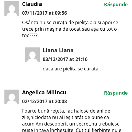
Claudia
Răspunde
07/11/2017 at 09:56
Osânza nu se curăță de pielița aia si apoi se
trece prin mașina de tocat sau așa cu tot o
toc????
Liana Liana
03/12/2017 at 21:16
daca are pielita se curata .
Angelica Milincu
Răspunde
02/12/2017 at 20:08
Foarte bună rețeta, fac haiose de ani de
zile,niciodată nu ai ieșit atât de bune ca
acum.Am descoperit un secret,nu trebuiesc
puse in tavă înghesuite. Cuțitul fierbinte nu e