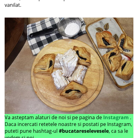
vanilat.
Va asteptam alaturi de noi si pe pagina de
Instagram
.
Daca incercati retetele noastre si postati pe Instagram,
puteti pune hashtag-ul
#bucatareselevesele
, ca sa le
vedem si noi.