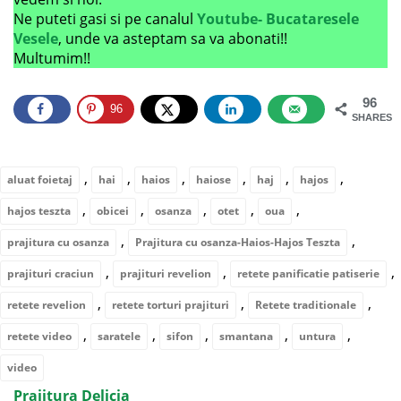
Ne puteti gasi si pe canalul
Youtube- Bucataresele
Vesele
, unde va asteptam sa va abonati!!
Multumim!!
96
96
SHARES
,
,
,
,
,
,
aluat foietaj
hai
haios
haiose
haj
hajos
,
,
,
,
,
hajos teszta
obicei
osanza
otet
oua
,
,
prajitura cu osanza
Prajitura cu osanza-Haios-Hajos Teszta
,
,
,
prajituri craciun
prajituri revelion
retete panificatie patiserie
,
,
,
retete revelion
retete torturi prajituri
Retete traditionale
,
,
,
,
,
retete video
saratele
sifon
smantana
untura
video
Prajitura Delicia