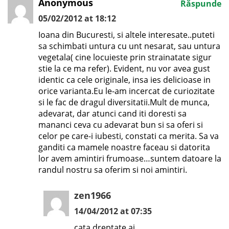
Anonymous
Răspunde
05/02/2012 at 18:12
Ioana din Bucuresti, si altele interesate..puteti
sa schimbati untura cu unt nesarat, sau untura
vegetala( cine locuieste prin strainatate sigur
stie la ce ma refer). Evident, nu vor avea gust
identic ca cele originale, insa ies delicioase in
orice varianta.Eu le-am incercat de curiozitate
si le fac de dragul diversitatii.Mult de munca,
adevarat, dar atunci cand iti doresti sa
mananci ceva cu adevarat bun si sa oferi si
celor pe care-i iubesti, constati ca merita. Sa va
ganditi ca mamele noastre faceau si datorita
lor avem amintiri frumoase…suntem datoare la
randul nostru sa oferim si noi amintiri.
zen1966
14/04/2012 at 07:35
cata dreptate ai…