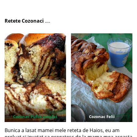
Retete Cozonaci
….
Cozonac Pufos umplut
Cozonac Felii
Bunica a lasat mamei mele reteta de Haios, eu am
preluat si invatat sa pregatesc de la mama mea aceasta