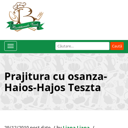
Caută
Toggle
după:
Navigation
Prajitura cu osanza-
Haios-Hajos Teszta
29/12/2010
post date
by
Liana Liana