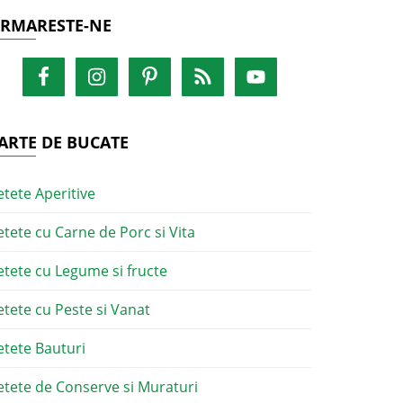
RMARESTE-NE
ARTE DE BUCATE
etete Aperitive
etete cu Carne de Porc si Vita
etete cu Legume si fructe
etete cu Peste si Vanat
etete Bauturi
etete de Conserve si Muraturi