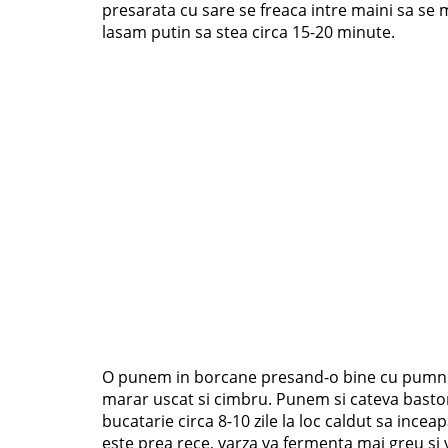
presarata cu sare se freaca intre maini sa se m
lasam putin sa stea circa 15-20 minute.
O punem in borcane presand-o bine cu pumnu
marar uscat si cimbru. Punem si cateva basto
bucatarie circa 8-10 zile la loc caldut sa ince
este prea rece, varza va fermenta mai greu si v