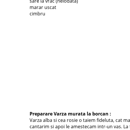
sare la vrac (neiodata)
marar uscat
cimbru
Preparare Varza murata la borcan :
Varza alba si cea rosie o taiem fideluta, cat m
cantarim si apoi le amestecam intr-un vas. La