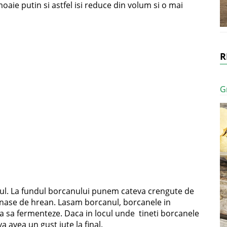
oaie putin si astfel isi reduce din volum si o mai
R
G
l. La fundul borcanului punem cateva crengute de
nase de hrean. Lasam borcanul, borcanele in
apa sa fermenteze. Daca in locul unde tineti borcanele
a avea un gust iute la final.