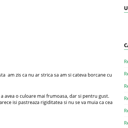
U
C
R
R
sta am zis ca nu ar strica sa am si cateva borcane cu
R
a avea o culoare mai frumoasa, dar si pentru gust.
R
ece isi pastreaza rigiditatea si nu se va muia ca cea
R
R