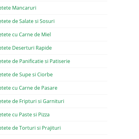
etete Mancaruri
etete de Salate si Sosuri
etete cu Carne de Miel
etete Deserturi Rapide
etete de Panificatie si Patiserie
etete de Supe si Ciorbe
etete cu Carne de Pasare
etete de Fripturi si Garnituri
etete cu Paste si Pizza
tete de Torturi si Prajituri