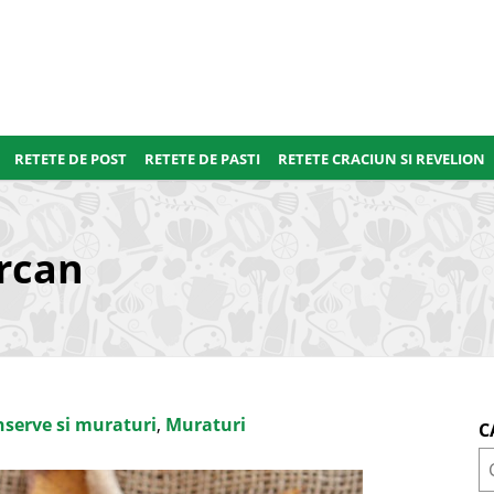
RETETE DE POST
RETETE DE PASTI
RETETE CRACIUN SI REVELION
rcan
serve si muraturi
,
Muraturi
C