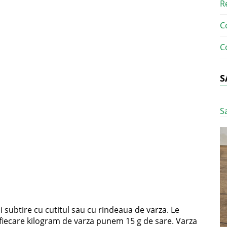
R
C
C
S
S
ai subtire cu cutitul sau cu rindeaua de varza. Le
 fiecare kilogram de varza punem 15 g de sare. Varza