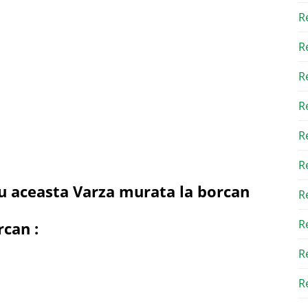
R
R
R
R
R
R
ru aceasta Varza murata la borcan
R
R
rcan
:
R
Re