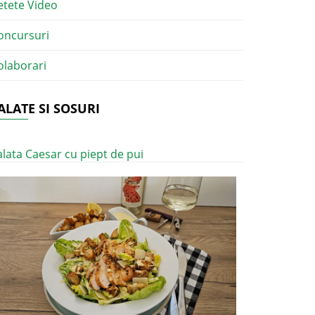
etete Video
oncursuri
olaborari
ALATE SI SOSURI
alata Caesar cu piept de pui