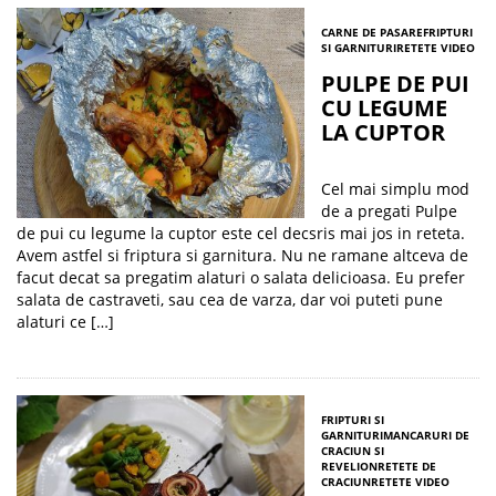
CARNE DE PASARE
FRIPTURI
SI GARNITURI
RETETE VIDEO
PULPE DE PUI
CU LEGUME
LA CUPTOR
Cel mai simplu mod
de a pregati Pulpe
de pui cu legume la cuptor este cel decsris mai jos in reteta.
Avem astfel si friptura si garnitura. Nu ne ramane altceva de
facut decat sa pregatim alaturi o salata delicioasa. Eu prefer
salata de castraveti, sau cea de varza, dar voi puteti pune
alaturi ce […]
FRIPTURI SI
GARNITURI
MANCARURI DE
CRACIUN SI
REVELION
RETETE DE
CRACIUN
RETETE VIDEO