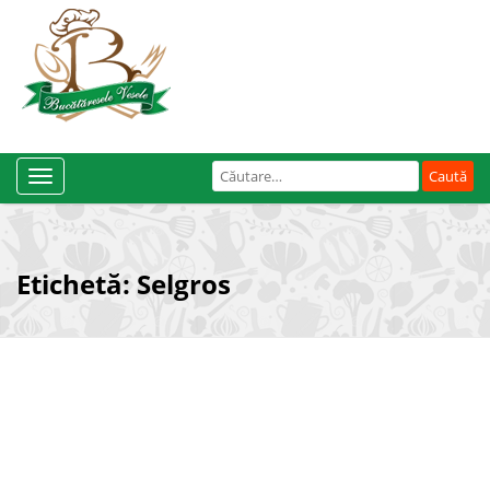
Caută
Toggle
după:
Navigation
Etichetă:
Selgros