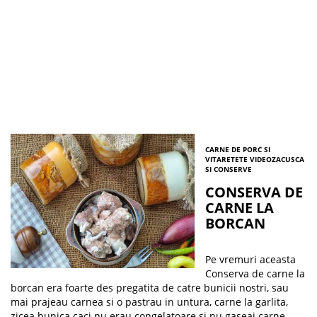
CARNE DE PORC SI
VITA
RETETE VIDEO
ZACUSCA
SI CONSERVE
CONSERVA DE
CARNE LA
BORCAN
Pe vremuri aceasta
Conserva de carne la
borcan era foarte des pregatita de catre bunicii nostri, sau
mai prajeau carnea si o pastrau in untura, carne la garlita,
zicea bunica caci nu erau congelatoare si nu gaseai carne