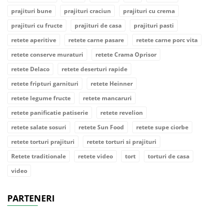
prajituri bune
prajituri craciun
prajituri cu crema
prajituri cu fructe
prajituri de casa
prajituri pasti
retete aperitive
retete carne pasare
retete carne porc vita
retete conserve muraturi
retete Crama Oprisor
retete Delaco
retete deserturi rapide
retete fripturi garnituri
retete Heinner
retete legume fructe
retete mancaruri
retete panificatie patiserie
retete revelion
retete salate sosuri
retete Sun Food
retete supe ciorbe
retete torturi prajituri
retete torturi si prajituri
Retete traditionale
retete video
tort
torturi de casa
video
PARTENERI