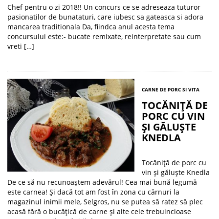
Chef pentru o zi 2018!! Un concurs ce se adreseaza tuturor
pasionatilor de bunataturi, care iubesc sa gateasca si adora
mancarea traditionala Da, fiindca anul acesta tema
concursului este:- bucate remixate, reinterpretate sau cum
vreti […]
CARNE DE PORC SI VITA
TOCĂNIŢĂ DE
PORC CU VIN
ŞI GĂLUŞTE
KNEDLA
Tocăniţă de porc cu
vin şi găluşte Knedla
De ce să nu recunoaştem adevărul! Cea mai bună legumă
este carnea! Şi dacă tot am fost în zona cu cărnuri la
magazinul inimii mele, Selgros, nu se putea să ratez să plec
acasă fără o bucăţică de carne şi alte cele trebuincioase