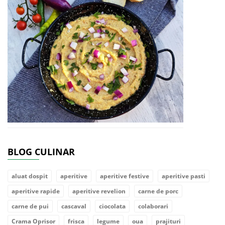
BLOG CULINAR
aluat dospit
aperitive
aperitive festive
aperitive pasti
aperitive rapide
aperitive revelion
carne de porc
carne de pui
cascaval
ciocolata
colaborari
Crama Oprisor
frisca
legume
oua
prajituri