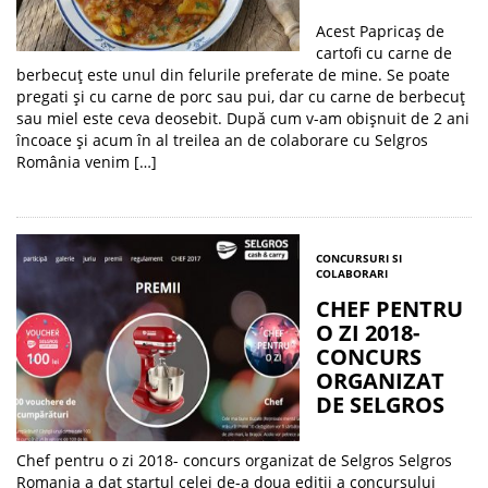
Acest Papricaș de
cartofi cu carne de
berbecuț este unul din felurile preferate de mine. Se poate
pregati și cu carne de porc sau pui, dar cu carne de berbecuț
sau miel este ceva deosebit. După cum v-am obișnuit de 2 ani
încoace și acum în al treilea an de colaborare cu Selgros
România venim […]
CONCURSURI SI
COLABORARI
CHEF PENTRU
O ZI 2018-
CONCURS
ORGANIZAT
DE SELGROS
Chef pentru o zi 2018- concurs organizat de Selgros Selgros
Romania a dat startul celei de-a doua editii a concursului