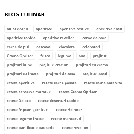
BLOG CULINAR
aluat dospit
aperitive
aperitive festive
aperitive pasti
aperitive rapide
aperitive revelion
carne de porc
carne de pui
cascaval
ciocolata
colaborari
Crama Oprisor
frisca
legume
oua
prajituri
prajituri bune
prajituri craciun
prajituri cu crema
prajituri cu fructe
prajituri de casa
prajituri pasti
retete aperitive
retete carne pasare
retete carne porc vita
retete conserve muraturi
retete Crama Oprisor
retete Delaco
retete deserturi rapide
retete fripturi garnituri
retete Heinner
retete legume fructe
retete mancaruri
retete panificatie patiserie
retete revelion