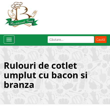
Caută
Toggle
după:
Navigation
Rulouri de cotlet
umplut cu bacon si
branza