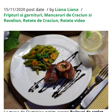
15/11/2020
post date
by
Liana Liana
Fripturi si garnituri
,
Mancaruri de Craciun si
Revelion
,
Retete de Craciun
,
Retete video
La masa de Duminica gatim aceste
Rulouri de cotlet