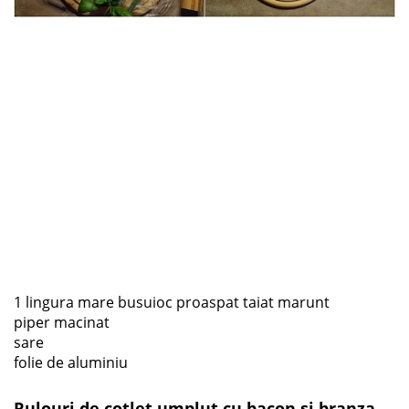
1 lingura mare busuioc proaspat taiat marunt
piper macinat
sare
folie de aluminiu
Rulouri de cotlet umplut cu bacon si branza –