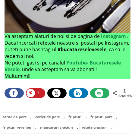
Va asteptam alaturi de noi si pe pagina de
Instagram
.
Daca incercati retetele noastre si postati pe Instagram,
puteti pune hashtag-ul
#bucatareselevesele
, ca sa le
vedem si noi.
Ne puteti gasi si pe canalul
Youtube- Bucataresele
Vesele
, unde va asteptam sa va abonati!!
Multumim!!
1
1
SHARES
,
,
,
,
carne de porc
cotlet de porc
fripturi
fripturi porc
,
,
,
fripturi revelion
mancaruri craciun
retete craciun