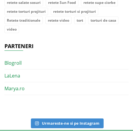
retete salate sosuri
retete Sun Food
retete supe ciorbe
retete torturi prajituri
retete torturi si prajituri
Retete traditionale
retete video
tort
torturi de casa
video
PARTENERI
Blogroll
LaLena
Marya.ro
Urmareste-ne si pe Instagram