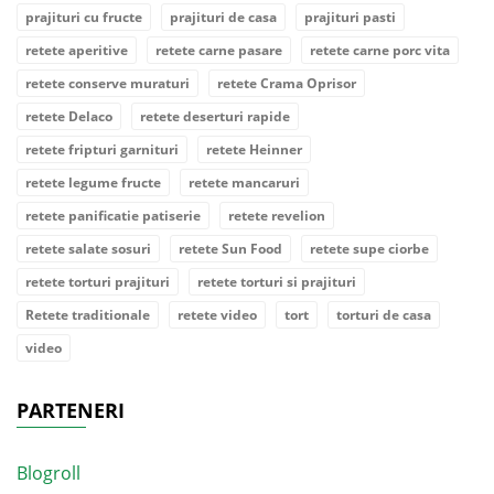
prajituri cu fructe
prajituri de casa
prajituri pasti
retete aperitive
retete carne pasare
retete carne porc vita
retete conserve muraturi
retete Crama Oprisor
retete Delaco
retete deserturi rapide
retete fripturi garnituri
retete Heinner
retete legume fructe
retete mancaruri
retete panificatie patiserie
retete revelion
retete salate sosuri
retete Sun Food
retete supe ciorbe
retete torturi prajituri
retete torturi si prajituri
Retete traditionale
retete video
tort
torturi de casa
video
PARTENERI
Blogroll