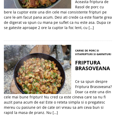
Aceasta friptura de
Rasol de porc cu
bere la cuptor este una din cele mai consistente fripturi pe
care le-am facut pana acum. Desi ati crede ca este foarte grea
de digerat va spun cu mana pe suflet ca nu este asa. Dupa ce
se gateste aproape 2 ore la cuptor la foc lent, cu […]
CARNE DE PORC SI
VITA
FRIPTURI SI GARNITURI
FRIPTURA
BRASOVEANA
Ce sa spun despre
Friptura Brasoveana?
Doar ca este una din
cele mai bune fripturi! Nu cred ca este cineva care sa nu fi
auzit pana acum de ea! Este o reteta simpla si o pregatesc
mereu cu pasiune ori de cate ori vreau sa am ceva bun si
rapid la masa de pranz. Nu […]