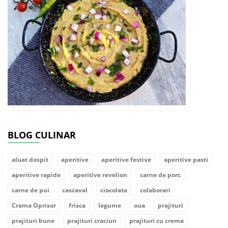
BLOG CULINAR
aluat dospit
aperitive
aperitive festive
aperitive pasti
aperitive rapide
aperitive revelion
carne de porc
carne de pui
cascaval
ciocolata
colaborari
Crama Oprisor
frisca
legume
oua
prajituri
prajituri bune
prajituri craciun
prajituri cu crema