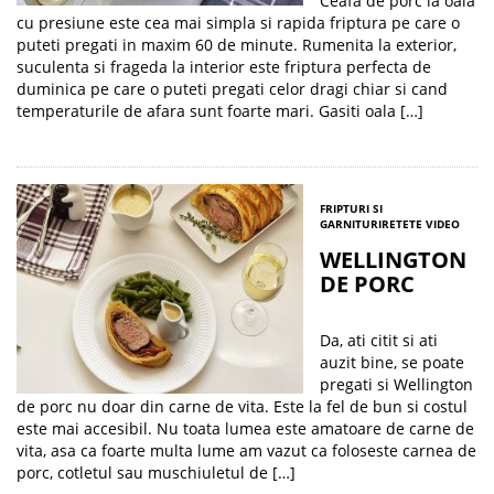
Ceafa de porc la oala
cu presiune este cea mai simpla si rapida friptura pe care o
puteti pregati in maxim 60 de minute. Rumenita la exterior,
suculenta si frageda la interior este friptura perfecta de
duminica pe care o puteti pregati celor dragi chiar si cand
temperaturile de afara sunt foarte mari. Gasiti oala […]
FRIPTURI SI
GARNITURI
RETETE VIDEO
WELLINGTON
DE PORC
Da, ati citit si ati
auzit bine, se poate
pregati si Wellington
de porc nu doar din carne de vita. Este la fel de bun si costul
este mai accesibil. Nu toata lumea este amatoare de carne de
vita, asa ca foarte multa lume am vazut ca foloseste carnea de
porc, cotletul sau muschiuletul de […]