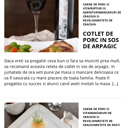
CARNE DE PORC SI
VITA
FRIPTURI SI
GARNITURI
MANCARURI DE
CRACIUN SI
REVELION
RETETE DE
CRACIUN
COTLET DE
PORC IN SOS
DE ARPAGIC
Daca vreti sa pregatiti ceva bun si fara sa munciti prea mult,
va recomand aceasta reteta de cotlet in sos de arpagic. In
jumatate de ora veti pune pe masa o mancare delicioasa ce
va fi savurata cu mare placere de toata familia. Poate fi
pregatita cu succes si atunci cand aveti invitati la masa. […]
CARNE DE PORC SI
VITA
MANCARURI DE
CRACIUN SI
REVELION
RETETE DE
CRACIUN
RETETE DE PASTI