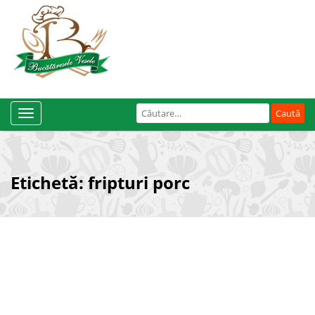
Caută
Toggle
după:
Navigation
Etichetă:
fripturi porc