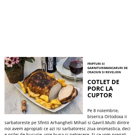
FRIPTURI SI
GARNITURI
MANCARURI DE
CRACIUN SI REVELION
COTLET DE
PORC LA
CUPTOR
Pe 8 noiembrie,
biserica Ortodoxa ii
sarbatoreste pe Sfintii Arhangheli Mihail si Gavril.Multi dintre
noi avem apropiati ce azi isi sarbatoresc ziua onomastica, deci
e prilej de bucurie, voie buna si petrecere. Si ce vom pregati