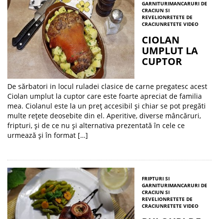
GARNITURI
MANCARURI DE
CRACIUN SI
REVELION
RETETE DE
CRACIUN
RETETE VIDEO
CIOLAN
UMPLUT LA
CUPTOR
De sărbatori in locul ruladei clasice de carne pregatesc acest
Ciolan umplut la cuptor care este foarte apreciat de familia
mea. Ciolanul este la un preț accesibil și chiar se pot pregăti
multe rețete deosebite din el. Aperitive, diverse mâncăruri,
fripturi, și de ce nu și alternativa prezentată în cele ce
urmează și în format […]
FRIPTURI SI
GARNITURI
MANCARURI DE
CRACIUN SI
REVELION
RETETE DE
CRACIUN
RETETE VIDEO