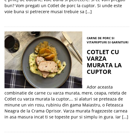
bun? Vom pregati un Cotlet de porc la cuptor. Si unde este
voie buna si petrecere musai trebuie sa […]
CARNE DE PORC SI
VITA
FRIPTURI SI GARNITURI
COTLET CU
VARZA
MURATA LA
CUPTOR
Ador aceasta
combinatie de carne cu varza murata, mere, ceapa, reteta de
Cotlet cu varza murata la cuptor,… si alaturi se preteaza de
minune un vin rosu, rubiniu din gama Maiastru, o Feteasca
Neagra de la Crama Oprisor. Varza murata fragezeste carnea
in asa masura incat ti se topeste pur si simplu in gura. Iar […]