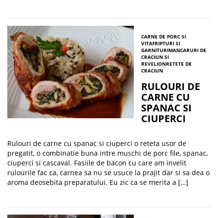
CARNE DE PORC SI
VITA
FRIPTURI SI
GARNITURI
MANCARURI DE
CRACIUN SI
REVELION
RETETE DE
CRACIUN
RULOURI DE
CARNE CU
SPANAC SI
CIUPERCI
Rulouri de carne cu spanac si ciuperci o reteta usor de
pregatit, o combinatie buna intre muschi de porc file, spanac,
ciuperci si cascaval. Fasiile de bacon cu care am invelit
rulourile fac ca, carnea sa nu se usuce la prajit dar si sa dea o
aroma deosebita preparatului. Eu zic ca se merita a […]