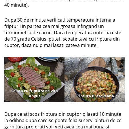
40 minute).
Dupa 30 de minute verificati temperatura interna a
fripturii in partea cea mai groasa infingand un
termometru de carne. Daca temperatura interna este
de 70 grade Celsius, puteti scoate tava cu friptura din
cuptor, daca nu o mai lasati cateva minute.
Salata cu friptura de vita
Angus
Friptura Brasoveana
Dupa ce ati scos friptura din cuptor o lasati 10 minute
la odihna dupa care se poate felia si servi alaturi de ce
garnitura preferati voi. Veti avea cea mai buna si