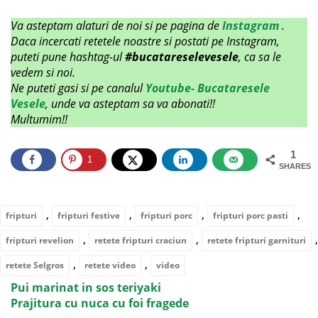
Va asteptam alaturi de noi si pe pagina de
Instagram
.
Daca incercati retetele noastre si postati pe Instagram,
puteti pune hashtag-ul
#bucatareselevesele
, ca sa le
vedem si noi.
Ne puteti gasi si pe canalul
Youtube- Bucataresele
Vesele
, unde va asteptam sa va abonati!!
Multumim!!
1
1
SHARES
,
,
,
,
fripturi
fripturi festive
fripturi porc
fripturi porc pasti
,
,
,
fripturi revelion
retete fripturi craciun
retete fripturi garnituri
,
,
retete Selgros
retete video
video
Pui marinat in sos teriyaki
Prajitura cu nuca cu foi fragede