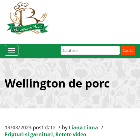
Caută
Toggle
după:
Navigation
Wellington de porc
13/03/2023
post date
by
Liana Liana
Fripturi si garnituri
,
Retete video