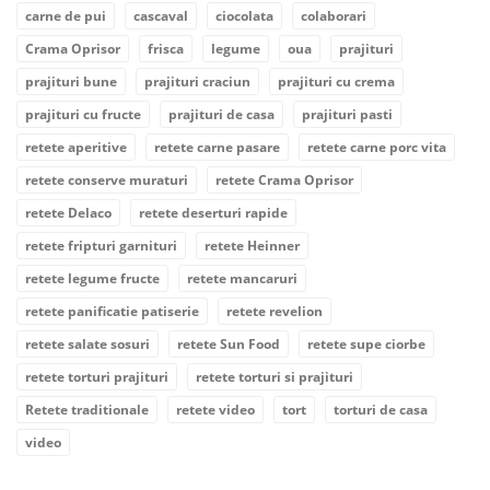
carne de pui
cascaval
ciocolata
colaborari
Crama Oprisor
frisca
legume
oua
prajituri
prajituri bune
prajituri craciun
prajituri cu crema
prajituri cu fructe
prajituri de casa
prajituri pasti
retete aperitive
retete carne pasare
retete carne porc vita
retete conserve muraturi
retete Crama Oprisor
retete Delaco
retete deserturi rapide
retete fripturi garnituri
retete Heinner
retete legume fructe
retete mancaruri
retete panificatie patiserie
retete revelion
retete salate sosuri
retete Sun Food
retete supe ciorbe
retete torturi prajituri
retete torturi si prajituri
Retete traditionale
retete video
tort
torturi de casa
video