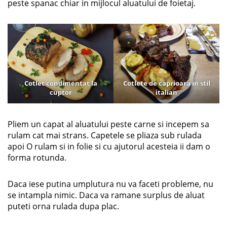
peste spanac chiar in mijlocul aluatului de foietaj.
Cotlet condimentat la
Cotlete de caprioara in stil
cuptor
italian
Pliem un capat al aluatului peste carne si incepem sa
rulam cat mai strans. Capetele se pliaza sub rulada
apoi O rulam si in folie si cu ajutorul acesteia ii dam o
forma rotunda.
Daca iese putina umplutura nu va faceti probleme, nu
se intampla nimic. Daca va ramane surplus de aluat
puteti orna rulada dupa plac.