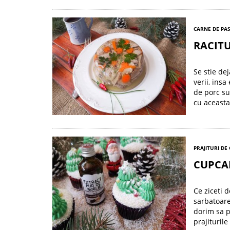
CARNE DE PA
RACITU
Se stie dej
verii, ins
de porc su
cu aceasta
PRAJITURI DE
CUPCA
Ce ziceti 
sarbatoare
dorim sa p
prajituril