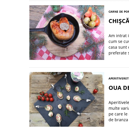
CARNE DE POR
CHIȘC
Am intrat 
cum se cuv
casa sunt 
preferate s
APERITIVE
RET
OUA D
Aperitivel
multe varia
pe care le
de branza