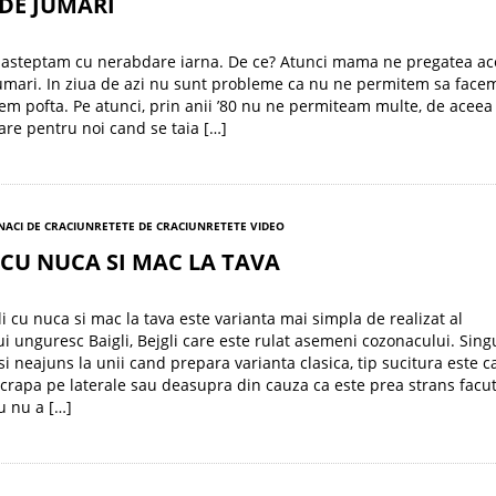
DE JUMARI
d asteptam cu nerabdare iarna. De ce? Atunci mama ne pregatea ac
umari. In ziua de azi nu sunt probleme ca nu ne permitem sa facem
vem pofta. Pe atunci, prin anii ’80 nu ne permiteam multe, de aceea
re pentru noi cand se taia […]
NACI DE CRACIUN
RETETE DE CRACIUN
RETETE VIDEO
 CU NUCA SI MAC LA TAVA
li cu nuca si mac la tava este varianta mai simpla de realizat al
i unguresc Baigli, Bejgli care este rulat asemeni cozonacului. Sing
i neajuns la unii cand prepara varianta clasica, tip sucitura este c
crapa pe laterale sau deasupra din cauza ca este prea strans facu
u nu a […]