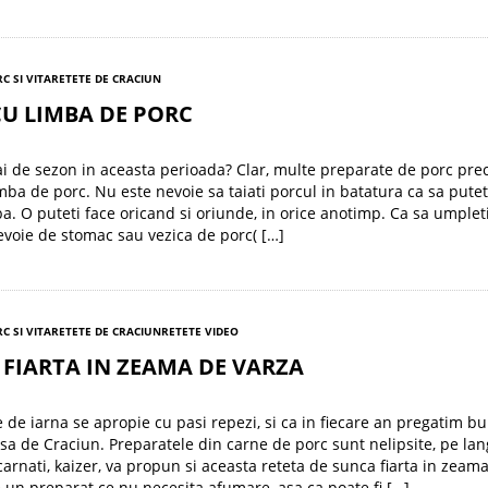
C SI VITA
RETETE DE CRACIUN
U LIMBA DE PORC
i de sezon in aceasta perioada? Clar, multe preparate de porc pre
mba de porc. Nu este nevoie sa taiati porcul in batatura ca sa putet
ba. O puteti face oricand si oriunde, in orice anotimp. Ca sa umplet
evoie de stomac sau vezica de porc( […]
C SI VITA
RETETE DE CRACIUN
RETETE VIDEO
FIARTA IN ZEAMA DE VARZA
e de iarna se apropie cu pasi repezi, si ca in fiecare an pregatim bu
a de Craciun. Preparatele din carne de porc sunt nelipsite, pe lan
 carnati, kaizer, va propun si aceasta reteta de sunca fiarta in zeam
e un preparat ce nu necesita afumare, asa ca poate fi […]