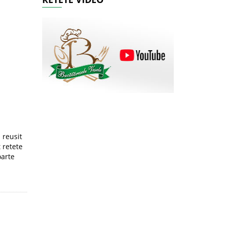
m reusit
 retete
oarte