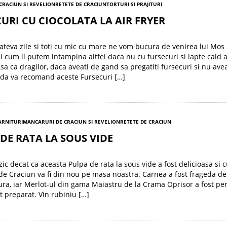
 CRACIUN SI REVELION
RETETE DE CRACIUN
TORTURI SI PRAJITURI
URI CU CIOCOLATA LA AIR FRYER
ateva zile si toti cu mic cu mare ne vom bucura de venirea lui Mos
Si cum il putem intampina altfel daca nu cu fursecuri si lapte cald
Asa ca dragilor, daca aveati de gand sa pregatiti fursecuri si nu avea
ida va recomand aceste Fursecuri […]
GARNITURI
MANCARURI DE CRACIUN SI REVELION
RETETE DE CRACIUN
DE RATA LA SOUS VIDE
zic decat ca aceasta Pulpa de rata la sous vide a fost delicioasa si 
de Craciun va fi din nou pe masa noastra. Carnea a fost frageda de 
ura, iar Merlot-ul din gama Maiastru de la Crama Oprisor a fost per
t preparat. Vin rubiniu […]