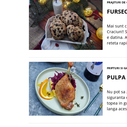
PRAJITURI DE
FURSEC
Mai sunt c
Craciun!! 
e datina. 
reteta rap
FRIPTURI SI 
PULPA 
Nu pot sa 
siguranta 
topea in g
langa aces