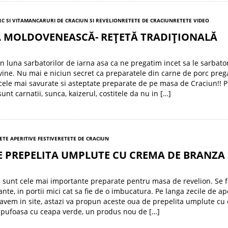
C SI VITA
MANCARURI DE CRACIUN SI REVELION
RETETE DE CRACIUN
RETETE VIDEO
Ă MOLDOVENEASCĂ- REȚETĂ TRADIȚIONALĂ
in luna sarbatorilor de iarna asa ca ne pregatim incet sa le sarbat
ine. Nu mai e niciun secret ca preparatele din carne de porc prega
cele mai savurate si asteptate preparate de pe masa de Craciun!! P
unt carnatii, sunca, kaizerul, costitele da nu in […]
ETE APERITIVE FESTIVE
RETETE DE CRACIUN
E PREPELITA UMPLUTE CU CREMA DE BRANZA
e sunt cele mai importante preparate pentru masa de revelion. Se f
nte, in portii mici cat sa fie de o imbucatura. Pe langa zecile de ap
 avem in site, astazi va propun aceste oua de prepelita umplute cu
 pufoasa cu ceapa verde, un produs nou de […]