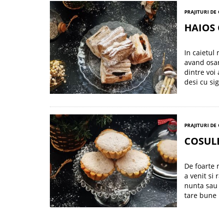
PRAJITURI DE
HAIOS 
In caietul
avand osan
dintre voi
desi cu si
PRAJITURI DE
COSULE
De foarte 
a venit si
nunta sau 
tare bune 