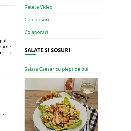
Retete Video
Concursuri
Colaborari
mpul
 carne
SALATE SI SOSURI
esc si
Salata Caesar cu piept de pui
ne