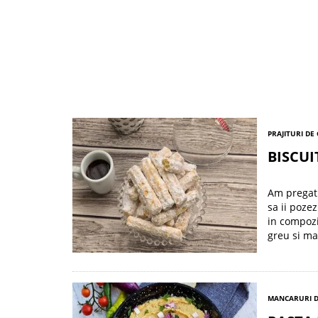
PRAJITURI DE
BISCUI
Am pregatit
sa ii poze
in compozi
greu si ma
MANCARURI D