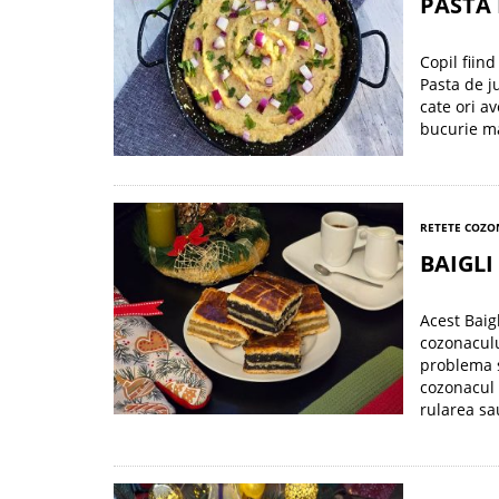
PASTA 
Copil fiin
Pasta de j
cate ori a
bucurie ma
RETETE COZO
BAIGLI
Acest Baig
cozonaculu
problema s
cozonacul 
rularea sa