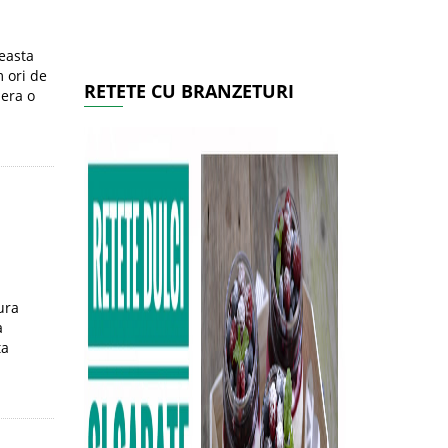
easta
 ori de
RETETE CU BRANZETURI
 era o
ura
a
ta