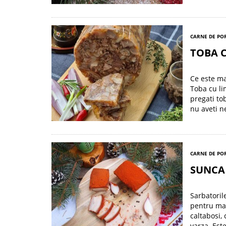
CARNE DE POR
TOBA C
Ce este ma
Toba cu li
pregati to
nu aveti n
CARNE DE POR
SUNCA 
Sarbatoril
pentru mas
caltabosi,
varza. Est