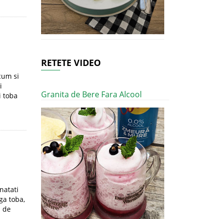
RETETE VIDEO
cum si
i
Granita de Bere Fara Alcool
i toba
natati
ga toba,
a de