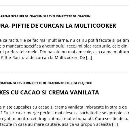
SARE
MANCARURI DE CRACIUN SI REVELION
RETETE DE CRACIUN
RA- PIFTIE DE CURCAN LA MULTICOOKER
a ca raciturile se fac mai mult iarna, nu ca nu pot fi facute si pe ti
a e o mancare specifica anotimpului rece.Imi plac raciturile, cele din
nt preferatele mele. Din pacate nu mai am voie, asa ca ma multum
 Piftie-Racitura de curcan la Multicooker. De […]
 CRACIUN SI REVELION
RETETE DE CRACIUN
TORTURI SI PRAJITURI
KES CU CACAO SI CREMA VANILATA
de niste cupcakes cu cacao si crema vanilata imbracate in straie de
? Eu zic ca ar merge perfect mai alesc ca sarbatorile se apropie si 
regatim pentru cei dragi cat mai multe bunatati. Cum se stie deja,
e facute in casa au mare cautare, asa ca va propun aceasta […]