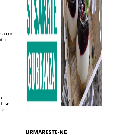
 asa cum
ti o
cu
ti se
fect
URMARESTE-NE