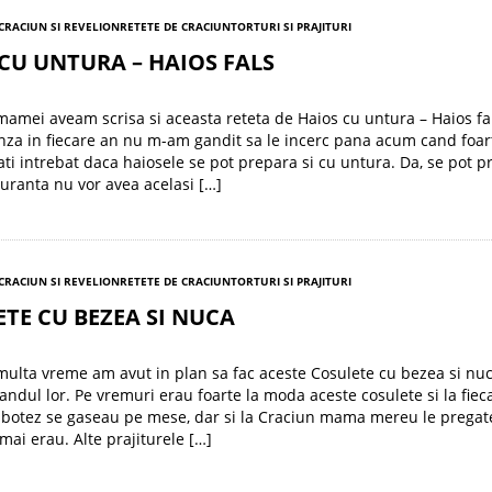
 CRACIUN SI REVELION
RETETE DE CRACIUN
TORTURI SI PRAJITURI
CU UNTURA – HAIOS FALS
 mamei aveam scrisa si aceasta reteta de Haios cu untura – Haios fa
za in fiecare an nu m-am gandit sa le incerc pana acum cand foar
 ati intrebat daca haiosele se pot prepara si cu untura. Da, se pot pr
guranta nu vor avea acelasi […]
 CRACIUN SI REVELION
RETETE DE CRACIUN
TORTURI SI PRAJITURI
TE CU BEZEA SI NUCA
multa vreme am avut in plan sa fac aceste Cosulete cu bezea si nu
 randul lor. Pe vremuri erau foarte la moda aceste cosulete si la fiec
botez se gaseau pe mese, dar si la Craciun mama mereu le pregate
mai erau. Alte prajiturele […]