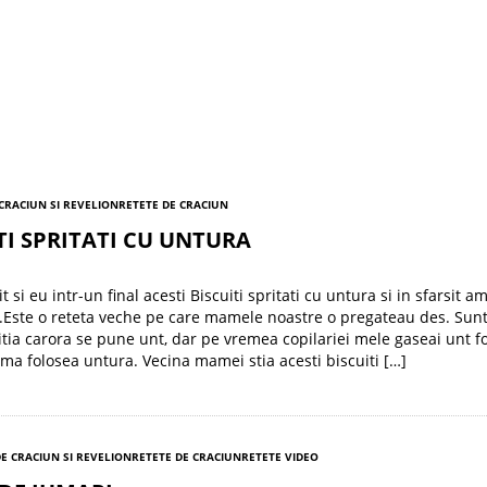
 CRACIUN SI REVELION
RETETE DE CRACIUN
TI SPRITATI CU UNTURA
 si eu intr-un final acesti Biscuiti spritati cu untura si in sfarsit a
z.Este o reteta veche pe care mamele noastre o pregateau des. Sunt
tia carora se pune unt, dar pe vremea copilariei mele gaseai unt f
ma folosea untura. Vecina mamei stia acesti biscuiti […]
E CRACIUN SI REVELION
RETETE DE CRACIUN
RETETE VIDEO