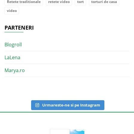
Retete traditionale
retete video
tort
torturi de casa
video
PARTENERI
Blogroll
LaLena
Marya.ro
Urmareste-ne si pe Instagram