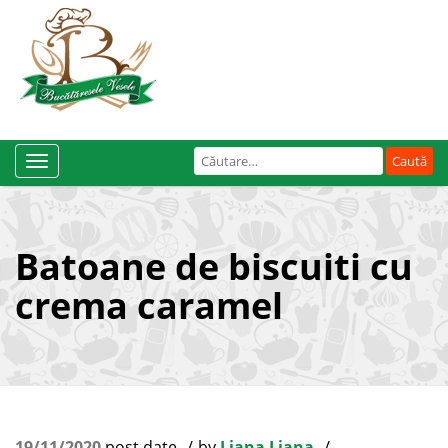
Caută
Toggle
după:
Navigation
Batoane de biscuiti cu
crema caramel
19/11/2020
post date
by
Liana Liana