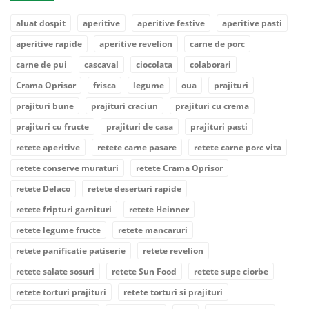
aluat dospit
aperitive
aperitive festive
aperitive pasti
aperitive rapide
aperitive revelion
carne de porc
carne de pui
cascaval
ciocolata
colaborari
Crama Oprisor
frisca
legume
oua
prajituri
prajituri bune
prajituri craciun
prajituri cu crema
prajituri cu fructe
prajituri de casa
prajituri pasti
retete aperitive
retete carne pasare
retete carne porc vita
retete conserve muraturi
retete Crama Oprisor
retete Delaco
retete deserturi rapide
retete fripturi garnituri
retete Heinner
retete legume fructe
retete mancaruri
retete panificatie patiserie
retete revelion
retete salate sosuri
retete Sun Food
retete supe ciorbe
retete torturi prajituri
retete torturi si prajituri