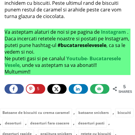
inchidem cu biscuiti. Peste ultimul rand de biscuiti
punem restul de caramel si arahide peste care vom
turna glazura de ciocolata.
Va asteptam alaturi de noi si pe pagina de
Instagram
.
Daca incercati retetele noastre si postati pe Instagram,
puteti pune hashtag-ul
#bucatareselevesele
, ca sa le
vedem si noi.
Ne puteti gasi si pe canalul
Youtube- Bucataresele
Vesele
, unde va asteptam sa va abonati!!
Multumim!!
5
5
SHARES
,
,
Batoane de biscuiti cu crema caramel
batoane snickers
biscuiti
,
,
,
,
deserturi
deserturi fara coacere
deserturi pasti
,
,
,
deserturi rapide
prajitura snickers
retete cu biscuiti