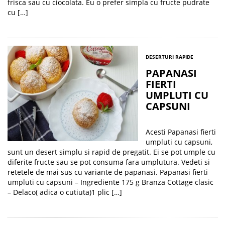
frisca sau cu ciocolata. Eu o prefer simpla cu fructe pudrate
cu […]
DESERTURI RAPIDE
PAPANASI
FIERTI
UMPLUTI CU
CAPSUNI
Acesti Papanasi fierti
umpluti cu capsuni,
sunt un desert simplu si rapid de pregatit. Ei se pot umple cu
diferite fructe sau se pot consuma fara umplutura. Vedeti si
retetele de mai sus cu variante de papanasi. Papanasi fierti
umpluti cu capsuni – Ingrediente 175 g Branza Cottage clasic
– Delaco( adica o cutiuta)1 plic […]