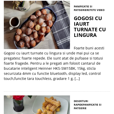
PANIFICATIE SI
PATISERIE
RETETE VIDEO
GOGOSI CU
IAURT
TURNATE CU
LINGURA
Foarte buni acesti
Gogosi cu iaurt turnate cu lingura si unde mai pui ca se
pregatesc foarte repede. Ele sunt atat de pufoase si totusi
foarte fragede. Pentru a le pregati am folosit cantarul de
bucatarie inteligent Heinner HKS-SM15BK, 15kg, sticla
securizata 4mm cu functie bluetooth, display led, control
touch,functie tara touchless, gradare 1 g, […]
DESERTURI
RAPIDE
PANIFICATIE SI
PATISERIE