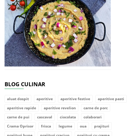
BLOG CULINAR
aluat dospit
aperitive
aperitive festive
aperitive pasti
aperitive rapide
aperitive revelion
carne de porc
carne de pui
cascaval
ciocolata
colaborari
Crama Oprisor
frisca
legume
oua
prajituri
prajituri bune
prajituri craciun
prajituri cu crema