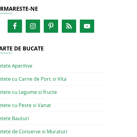
RMARESTE-NE
ARTE DE BUCATE
etete Aperitive
etete cu Carne de Porc si Vita
etete cu Legume si fructe
etete cu Peste si Vanat
etete Bauturi
etete de Conserve si Muraturi