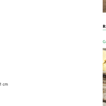
R
G
11 cm