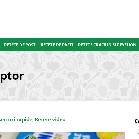
RETETE DE POST
RETETE DE PASTI
RETETE CRACIUN SI REVELION
uptor
erturi rapide
,
Retete video
C