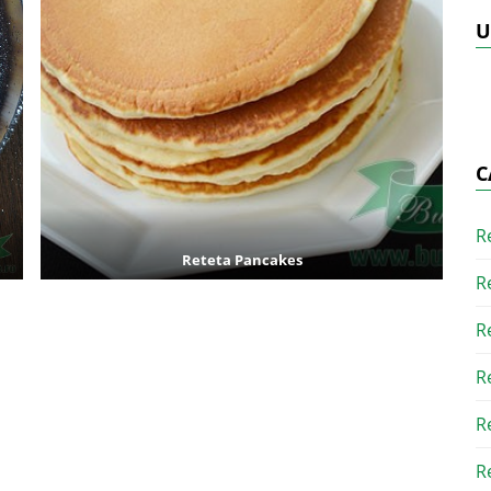
U
C
R
Reteta Pancakes
R
R
R
R
R