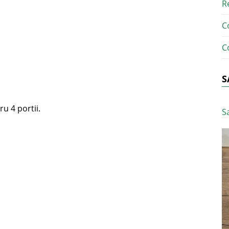
R
C
C
S
u 4 portii.
S