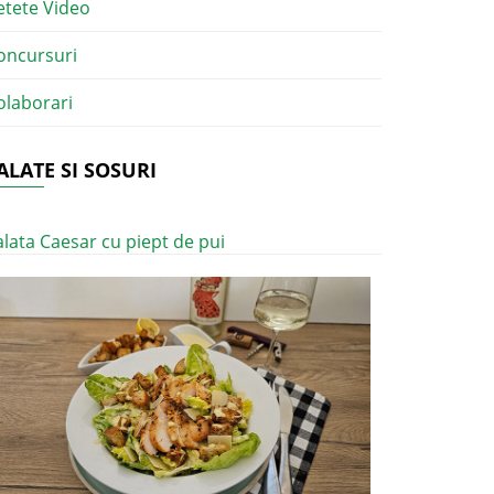
etete Video
oncursuri
olaborari
ALATE SI SOSURI
alata Caesar cu piept de pui