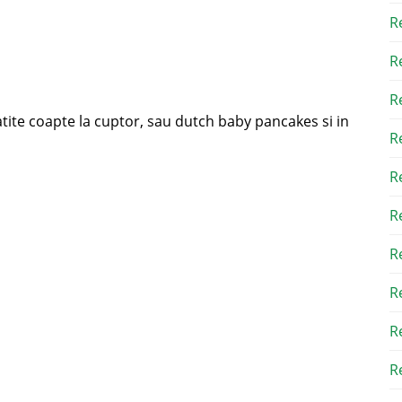
R
R
R
tite coapte la cuptor, sau dutch baby pancakes si in
R
R
R
R
R
R
Re