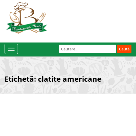
Caută
Toggle
după:
Navigation
Etichetă:
clatite americane