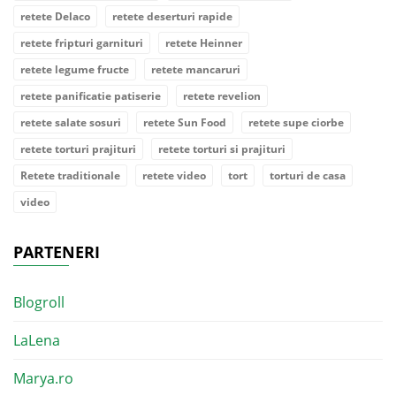
retete Delaco
retete deserturi rapide
retete fripturi garnituri
retete Heinner
retete legume fructe
retete mancaruri
retete panificatie patiserie
retete revelion
retete salate sosuri
retete Sun Food
retete supe ciorbe
retete torturi prajituri
retete torturi si prajituri
Retete traditionale
retete video
tort
torturi de casa
video
PARTENERI
Blogroll
LaLena
Marya.ro