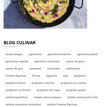
BLOG CULINAR
aluat dospit
aperitive
aperitive festive
aperitive pasti
aperitive rapide
aperitive revelion
carne de porc
carne de pui
cascaval
ciocolata
colaborari
Crama Oprisor
frisca
legume
oua
prajituri
prajituri bune
prajituri craciun
prajituri cu crema
prajituri cu fructe
prajituri de casa
prajituri pasti
retete aperitive
retete carne pasare
retete carne porc vita
retete conserve muraturi
retete Crama Oprisor