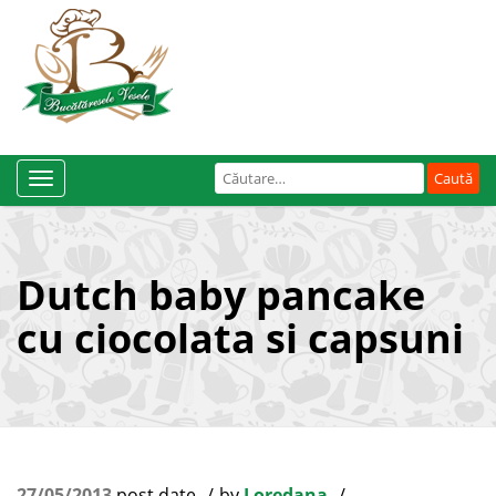
Caută
Toggle
după:
Navigation
Dutch baby pancake
cu ciocolata si capsuni
27/05/2013
post date
by
Loredana