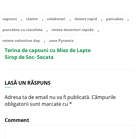
,
,
,
,
,
capsuni
clatite
colaborari
desert rapid
pancakes
,
,
pancakes cu ciocolata
retete deserturi rapide
,
retete valentine day
vase Pyramis
Terina de capsuni cu Miez de Lapte
Sirop de Soc- Socata
LASĂ UN RĂSPUNS
Adresa ta de email nu va fi publicată.
Câmpurile
obligatorii sunt marcate cu
*
Comment