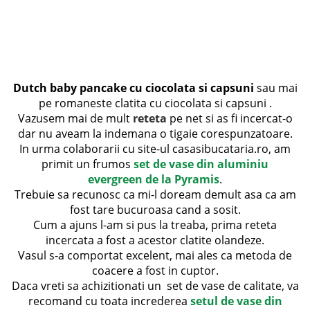
Dutch baby pancake cu ciocolata si capsuni
sau mai
pe romaneste clatita cu ciocolata si capsuni .
Vazusem mai de mult
reteta
pe net si as fi incercat-o
dar nu aveam la indemana o tigaie corespunzatoare.
In urma colaborarii cu site-ul casasibucataria.ro, am
primit un frumos
set de vase din aluminiu
evergreen de la Pyramis
.
Trebuie sa recunosc ca mi-l doream demult asa ca am
fost tare bucuroasa cand a sosit.
Cum a ajuns l-am si pus la treaba, prima reteta
incercata a fost a acestor clatite olandeze.
Vasul s-a comportat excelent, mai ales ca metoda de
coacere a fost in cuptor.
Daca vreti sa achizitionati un set de vase de calitate, va
recomand cu toata increderea
setul de vase din