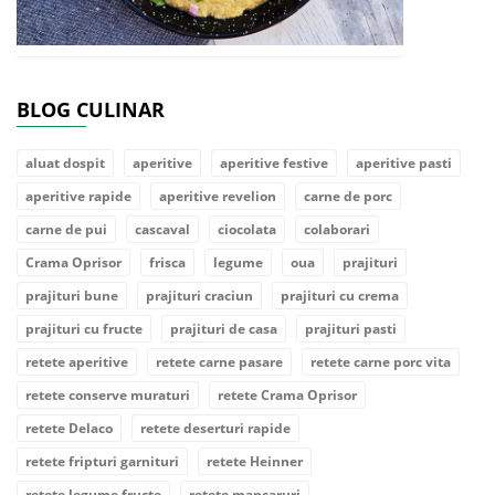
BLOG CULINAR
aluat dospit
aperitive
aperitive festive
aperitive pasti
aperitive rapide
aperitive revelion
carne de porc
carne de pui
cascaval
ciocolata
colaborari
Crama Oprisor
frisca
legume
oua
prajituri
prajituri bune
prajituri craciun
prajituri cu crema
prajituri cu fructe
prajituri de casa
prajituri pasti
retete aperitive
retete carne pasare
retete carne porc vita
retete conserve muraturi
retete Crama Oprisor
retete Delaco
retete deserturi rapide
retete fripturi garnituri
retete Heinner
retete legume fructe
retete mancaruri