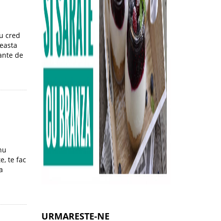
Nu cred
ceasta
iante de
nu
e, te fac
a
URMARESTE-NE