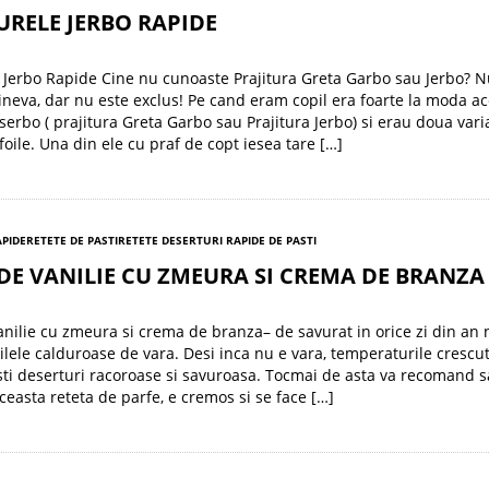
URELE JERBO RAPIDE
e Jerbo Rapide Cine nu cunoaste Prajitura Greta Garbo sau Jerbo? 
cineva, dar nu este exclus! Pe cand eram copil era foarte la moda a
Zserbo ( prajitura Greta Garbo sau Prajitura Jerbo) si erau doua var
foile. Una din ele cu praf de copt iesea tare […]
APIDE
RETETE DE PASTI
RETETE DESERTURI RAPIDE DE PASTI
DE VANILIE CU ZMEURA SI CREMA DE BRANZA
anilie cu zmeura si crema de branza– de savurat in orice zi din an 
ilele calduroase de vara. Desi inca nu e vara, temperaturile crescut
esti deserturi racoroase si savuroasa. Tocmai de asta va recomand s
aceasta reteta de parfe, e cremos si se face […]