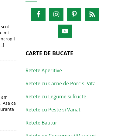
 scot
u imi
incropit
[…]
CARTE DE BUCATE
Retete Aperitive
Retete cu Carne de Porc si Vita
Retete cu Legume si fructe
e am
. Asa ca
iguranta
Retete cu Peste si Vanat
Retete Bauturi
Retete de Conserve si Muraturi