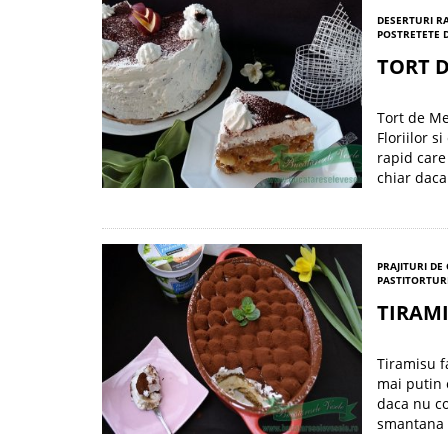
DESERTURI R
POST
RETETE 
TORT 
Tort de Me
Floriilor 
rapid care 
chiar daca 
PRAJITURI DE
PASTI
TORTURI
TIRAM
Tiramisu f
mai putin 
daca nu c
smantana d