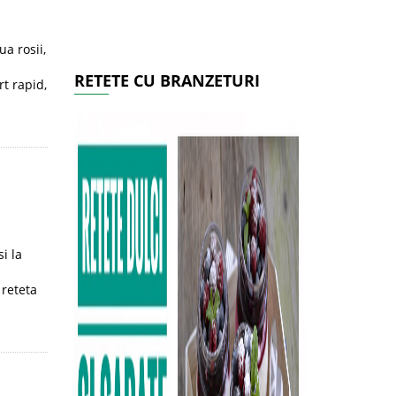
a rosii,
a
RETETE CU BRANZETURI
rt rapid,
i la
 reteta