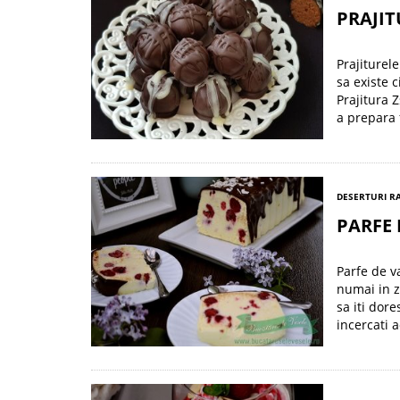
PRAJIT
Prajiturel
sa existe 
Prajitura 
a prepara 
DESERTURI R
PARFE 
Parfe de v
numai in z
sa iti dor
incercati 