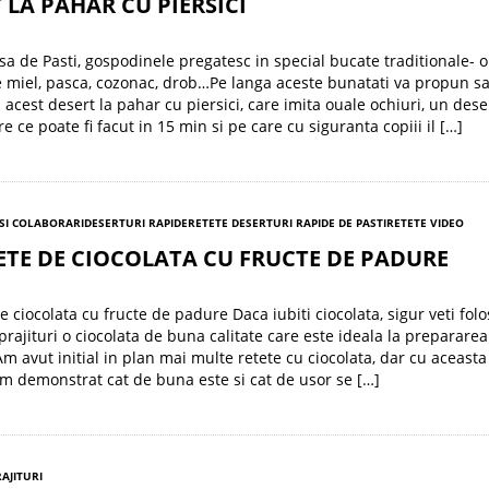
 LA PAHAR CU PIERSICI
a de Pasti, gospodinele pregatesc in special bucate traditionale- ou
e miel, pasca, cozonac, drob…Pe langa aceste bunatati va propun s
i acest desert la pahar cu piersici, care imita ouale ochiuri, un dese
e ce poate fi facut in 15 min si pe care cu siguranta copiii il […]
SI COLABORARI
DESERTURI RAPIDE
RETETE DESERTURI RAPIDE DE PASTI
RETETE VIDEO
TE DE CIOCOLATA CU FRUCTE DE PADURE
 ciocolata cu fructe de padure Daca iubiti ciocolata, sigur veti folos
 prajituri o ciocolata de buna calitate care este ideala la prepararea
Am avut initial in plan mai multe retete cu ciocolata, dar cu aceasta
am demonstrat cat de buna este si cat de usor se […]
RAJITURI