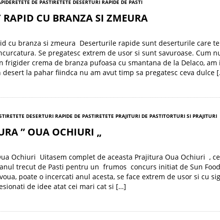
APIDE
RETETE DE PASTI
RETETE DESERTURI RAPIDE DE PASTI
 RAPID CU BRANZA SI ZMEURA
id cu branza si zmeura Deserturile rapide sunt deserturile care te
incurcatura. Se pregatesc extrem de usor si sunt savuroase. Cum n
in frigider crema de branza pufoasa cu smantana de la Delaco, am 
 desert la pahar fiindca nu am avut timp sa pregatesc ceva dulce 
STI
RETETE DESERTURI RAPIDE DE PASTI
RETETE PRAJITURI DE PASTI
TORTURI SI PRAJITURI
URA ” OUA OCHIURI „
Oua Ochiuri Uitasem complet de aceasta Prajitura Oua Ochiuri , c
 anul trecut de Pasti pentru un frumos concurs initiat de Sun Food
i voua, poate o incercati anul acesta, se face extrem de usor si cu s
esionati de idee atat cei mari cat si […]