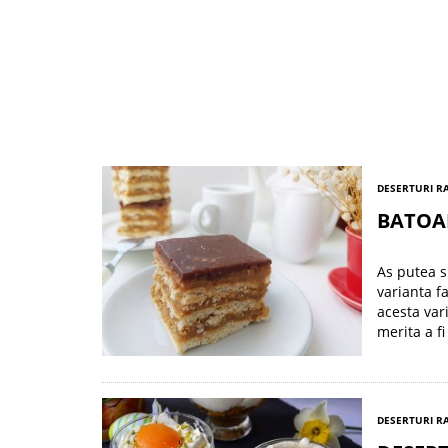
DESERTURI R
BATOAN
As putea s
varianta f
acesta var
merita a f
DESERTURI R