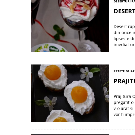
DESERTURI R
DESERT
Desert rap
din orice 
lipseste d
imediat un
RETETE DE PA
PRAJIT
Prajitura 
pregatit-o
v-o arat s
vor fi impr