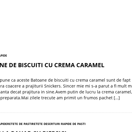
APIDE
E DE BISCUITI CU CREMA CARAMEL
pune ca aceste Batoane de biscuiti cu crema caramel sunt de fapt
ara coacere a prajiturii Snickers. Sincer mie mi s-a parut a fi mult 
ianta decat prajitura in sine.Avem putin de lucru la crema caramel,
i preparata.Mai zilele trecute am primit un frumos pachet […]
APIDE
RETETE DE PASTI
RETETE DESERTURI RAPIDE DE PASTI