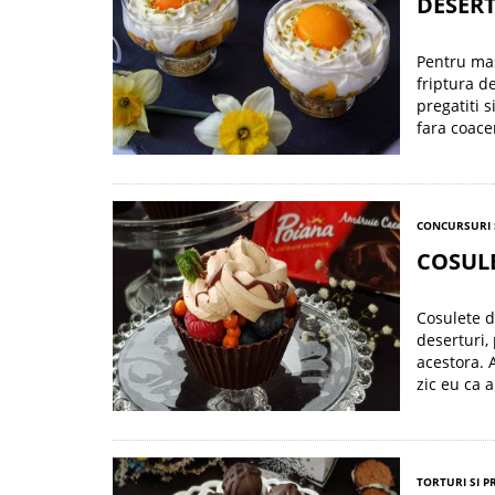
DESERT
Pentru mas
friptura d
pregatiti s
fara coacer
CONCURSURI 
COSULE
Cosulete de
deserturi,
acestora. 
zic eu ca 
TORTURI SI P