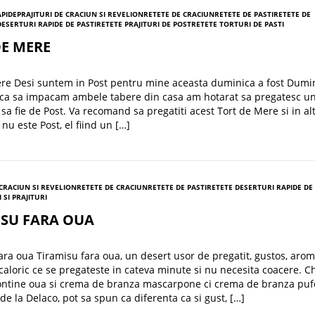
APIDE
PRAJITURI DE CRACIUN SI REVELION
RETETE DE CRACIUN
RETETE DE PASTI
RETETE DE
DESERTURI RAPIDE DE PASTI
RETETE PRAJITURI DE POST
RETETE TORTURI DE PASTI
DE MERE
re Desi suntem in Post pentru mine aceasta duminica a fost Dumi
si ca sa impacam ambele tabere din casa am hotarat sa pregatesc u
sa fie de Post. Va recomand sa pregatiti acest Tort de Mere si in alt
nu este Post, el fiind un […]
 CRACIUN SI REVELION
RETETE DE CRACIUN
RETETE DE PASTI
RETETE DESERTURI RAPIDE DE
 SI PRAJITURI
ISU FARA OUA
ara oua Tiramisu fara oua, un desert usor de pregatit, gustos, arom
caloric ce se pregateste in cateva minute si nu necesita coacere. C
ontine oua si crema de branza mascarpone ci crema de branza puf
e la Delaco, pot sa spun ca diferenta ca si gust, […]