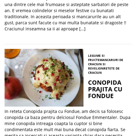
una dintre cele mai frumoase si asteptate sarbatori de peste
an. E vremea colindelor si meselor festive cu bunatati
traditionale. In aceasta perioada si mancarurile au un alt
gust, parca sunt facute cu mai multa bunatate si dragoste !!
Craciunul inseamna sa ii ai aproape […]
LEGUME SI
FRUCTE
MANCARURI DE
CRACIUN SI
REVELION
RETETE DE
CRACIUN
CONOPIDA
PRAJITA CU
FONDUE
In reteta Conopida prajita cu Fondue, am decis sa folosesc
conopida ca baza pentru delciosul Fondue Emmentaler. Dupa
mine conopida intreaga coapta la cuptor si bine
condimentata este mult mai buna decat conopida fiarta. Se
merita sa incercati si aceasta varianta chiar daca necesita