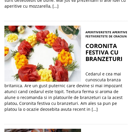
sunt deseosebit de bune. Mai jos va prezentam si alte idei cu
aperitive cu mozzarella, […]
APERITIVE
RETETE APERITIVE
FESTIVE
RETETE DE CRACIUN
CORONITA
FESTIVA CU
BRANZETURI
Cedarul e cea mai
cunoscuta branza
britanica. Are un gust puternic care devine si mai impozant
atunci cand cedarul este topit. Textura ferma si aroma de
alune o recomanda si in platourile de branzeturi ca la acest
platou, Coronita festiva cu branzeturi. Am ales sa pun pe
platou la o ocazie deosebita avuta recent in […]