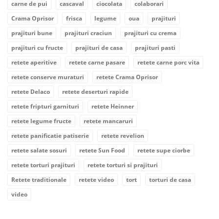
carne de pui
cascaval
ciocolata
colaborari
Crama Oprisor
frisca
legume
oua
prajituri
prajituri bune
prajituri craciun
prajituri cu crema
prajituri cu fructe
prajituri de casa
prajituri pasti
retete aperitive
retete carne pasare
retete carne porc vita
retete conserve muraturi
retete Crama Oprisor
retete Delaco
retete deserturi rapide
retete fripturi garnituri
retete Heinner
retete legume fructe
retete mancaruri
retete panificatie patiserie
retete revelion
retete salate sosuri
retete Sun Food
retete supe ciorbe
retete torturi prajituri
retete torturi si prajituri
Retete traditionale
retete video
tort
torturi de casa
video