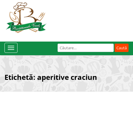
Caută
Toggle
după:
Navigation
Etichetă:
aperitive craciun