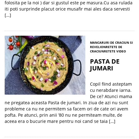
folosita pe la noi ) dar si gustul este pe masura.Cu asa rulada
iti poti surprinde placut orice musafir mai ales daca servesti
[…]
MANCARURI DE CRACIUN SI
REVELION
RETETE DE
CRACIUN
RETETE VIDEO
PASTA DE
JUMARI
Copil fiind asteptam
cu nerabdare iarna.
De ce? Atunci mama
ne pregatea aceasta Pasta de jumari. In ziua de azi nu sunt
probleme ca nu ne permitem sa facem ori de cate ori avem
pofta. Pe atunci, prin anii ’80 nu ne permiteam multe, de
aceea era o bucurie mare pentru noi cand se taia […]